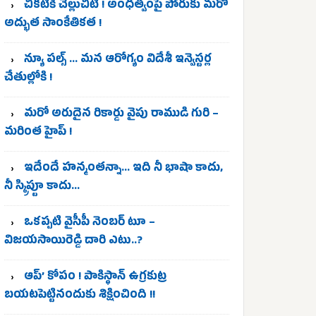
చీకటికి చెల్లుచీటీ ! అంధత్వంపై పోరుకు మరో
అద్భుత సాంకేతికత !
న్యూ పల్స్ … మన ఆరోగ్యం విదేశీ ఇన్వెస్టర్ల
చేతుల్లోకి !
మరో అరుదైన రికార్డు వైపు రాముడి గురి –
మరింత హైప్ !
ఇదేందే హన్మంతన్నా… ఇది నీ భాషా కాదు,
నీ స్క్రిప్టూ కాదు…
ఒకప్పటి వైసీపీ నెంబర్ టూ –
విజయసాయిరెడ్డి దారి ఎటు..?
ఆప్’ కోపం ! పాకిస్థాన్ ఉగ్రకుట్ర
బయటపెట్టినందుకు శిక్షించింది !!