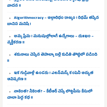
శ్రీశైలం పవర్ జనరేషన్‌పై బీఆర్ఎస్ క్యాంపు క్షుద్ర
వాదన !!
Algorithmocracy – అల్గారిథం రాజ్యం ! రిథమ్ తప్పిన
బానిస మనిషి !
అమ్మ ప్రేమ ! మనుషుల్లోలాగే ఉద్వేగాలు – దుఃఖం –
వ్యక్తీకరణ !!
శకునాలు చెప్పిన తెహల్కా బల్లి కుడితి తొట్టెలో పడింది
!!
ఇక గుడ్డివాళ్లే ఉండరు ! ఎలన్‌మస్క్ కంపెనీ అద్భుత
ఆవిష్కరణ !!
నాకెంత? నీకెంత? – కేటీఆర్ చెప్పే లొట్టపీసు కేసులో
చాలా పెద్ద కథ !!