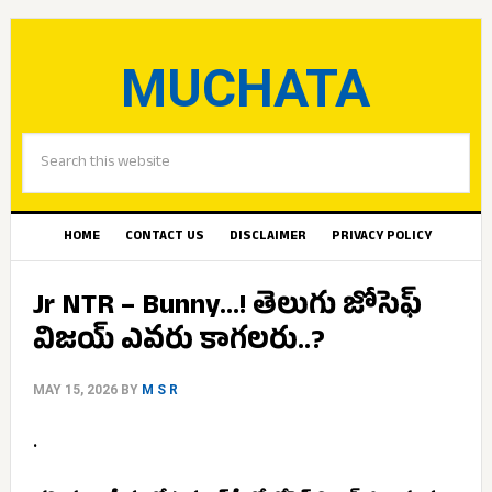
MUCHATA
HOME
CONTACT US
DISCLAIMER
PRIVACY POLICY
Jr NTR – Bunny…! తెలుగు జోసెఫ్
విజయ్ ఎవరు కాగలరు..?
MAY 15, 2026
BY
M S R
.