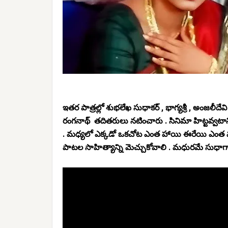
ఇతర పాత్రల్లో శుభలేఖ సుధాకర్ , భాగ్యశ్రీ , అంజలీదేవి 
రంగనాథ్ తదితరులు నటించారు .‌ సినిమా హిట్టవ్వటానికి
. మధ్యలో ఎక్కడో ఒకచోట ఎంత హాయి ఈరేయి ఎంత మధురమ
పాటల సాహిత్యాన్ని మెచ్చుకోవాలి . మధురమే సుధాగ