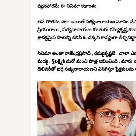
వ్యవహారమే ఈ సినిమా కధాంశం .
తన తాతను ఎలా అయితే సత్యనారాయణ మోసం చేసాడో అలా
ప్రియురాలు , సత్యనారాయణ కూతురు రమ్యకృష్ణ కూడా 
శ్రావ్యమైన పాటల్ని కలిపి ఓ చక్కని కావ్యంగా తీర్చిదిద్
సినిమా అంతా రాజేంద్రప్రసాద్ , రమ్యకృష్ణలే . చాలా ఎనర
మద్య . శ్రీలక్ష్మికి మరో మంచి పాత్ర లభించింది . మారు
డెలివరీతో భర్త సత్యనారాయణని విసిగిస్తూ ప్రేక్షకులను 