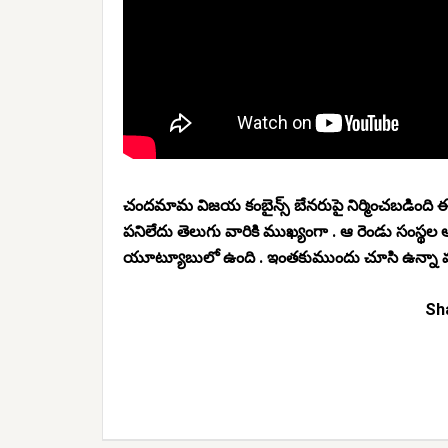
చందమామ విజయ కంబైన్స్ బేనరుపై నిర్మించబడింది ఈ
పనిలేదు తెలుగు వారికి ముఖ్యంగా . ఆ రెండు సంస్థల ఆధ్
యూట్యూబులో ఉంది . ఇంతకుముందు చూసి ఉన్నా
Sha