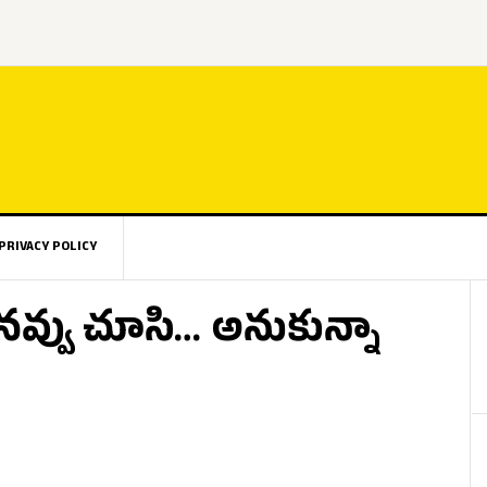
PRIVACY POLICY
నవ్వు చూసి… అనుకున్నా