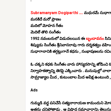
Subramanyam Dogiparthi ….
మధురమే సుధాగ
మనకిదే మరో ప్రాణం
మదిలో మోహన గీతం
మెదిలే తొలి సంగీతం
1992 నవంబరులో విడుదలయిన ఈ
బృందావనం
సిని
శిష్యుడు సింగీతం శ్రీనివాసరావు గారు దర్శకత్వం
సుధాగానానికి తగ్గట్లుగానే కధను , సంభాషణలను రచ
ఓ చక్కని కధకు సింగీతం వారు హాస్యరసాన్ని జోడించ
నిర్వాహకత్వాన్ని
తెరపై ఎక్కించారు . మనుషుల్లో చాలా
సామ్రాజ్యాల మీద , కుటుంబాల మీద అపేక్ష ఉంటుంది ,
Ads
గుమ్మడి వద్ద పనిచేసే సత్యనారాయణ కామందుని మోసం 
అతను చనిపోతాడు . ఆ విషాద సమాచారాన్ని తెలుసుకున