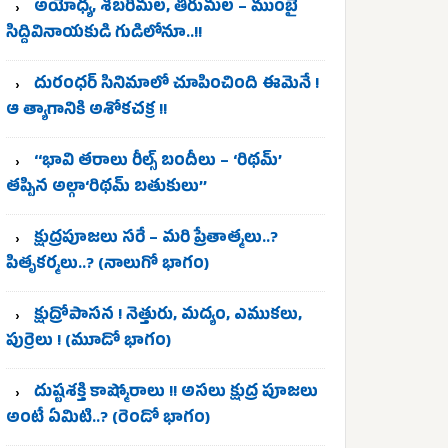
అయోధ్య, శబరిమల, తిరుమల – ముంబై
సిద్దివినాయకుడి గుడిలోనూ..!!
దురంధర్ సినిమాలో చూపించింది ఈమెనే !
ఆ త్యాగానికి అశోకచక్ర !!
‘‘భావి తరాలు రీల్స్‌ బందీలు – ‘రిథమ్’
తప్పిన అల్గా‘రిథమ్ బతుకులు’’
క్షుద్రపూజలు సరే – మరి ప్రేతాత్మలు..?
పితృకర్మలు..? (నాలుగో భాగం)
క్షుద్రోపాసన ! నెత్తురు, మద్యం, ఎముకలు,
పుర్రెలు ! (మూడో భాగం)
దుష్టశక్తి కాష్మోరాలు !! అసలు క్షుద్ర పూజలు
అంటే ఏమిటి..? (రెండో భాగం)