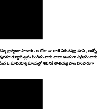
 శ్రావ్యంగా పాడారు . ఆ రోజు నా రాణి చిరునవ్వు చూసి , అబ్బో
ావురమా డ్యూయెట్లను సింగీతం వారు చాలా అందంగా చిత్రీకరించారు .
సాద్ మీద ఓ మావయ్యా మాయల్లో శకునికే తాతయ్య పాట హుషారుగా