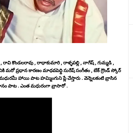
, రావి కొండలరావు , రాధాకుమారి , రాళ్ళపల్లి , నాగేష్ , గుమ్మడి ,
 మరో ప్రధాన కారణం మాధవపెధ్ది సురేష్ సంగీతం , బేక్ గ్రౌండ్ స్కోర్
ీ హాయి పాట హమ్మింగుని ప్లే చేస్తారు . వెన్నెలకంటి వ్రాసిన
ానం పాట . ఎంత మధురంగా వ్రాసారో .