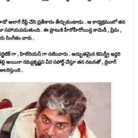
గే రీప్లే చేసి ప్రతీకారం తీర్చుకుంటాడు . ఆ కార్యక్రమంలో తన
సహాయపడుతుంది . ఈ ప్లాటుకి హీరోహీరోయిన్ల కామెడీ , ప్రేమ ,
దారు సింగీతం వారు .
్జిటిక్ గా , హిలేరియస్ గా నటించారు . అద్భుతమైన కెమిస్ట్రీ ఇద్దరి
 తల్లి అయినా రమ్యకృష్ణని వీర సపోర్ట్ చేస్తూ తన నటనతో , డైలాగ్
అలరిస్తుంది .