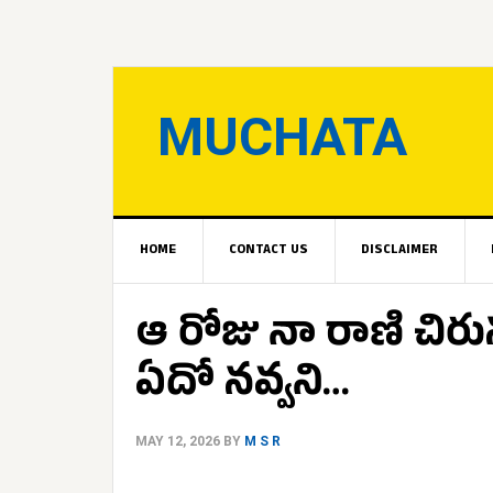
MUCHATA
HOME
CONTACT US
DISCLAIMER
ఆ రోజు నా రాణి చిరు
ఏదో నవ్వని…
MAY 12, 2026
BY
M S R
.