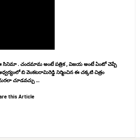
 సినిమా . చందమామ అంటే పత్రిక , విజయ అంటే ఏంటో చెప్పే
వర్యంలో బి వెంకటరామిరెడ్డి నిర్మించిన ఈ చక్కటి చిత్రం
 మరలా చూడవచ్చు …
re this Article