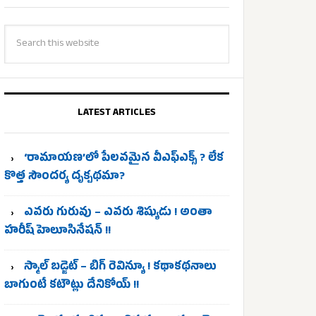
LATEST ARTICLES
‘రామాయణ’లో పేలవమైన వీఎఫ్‌ఎక్స్ ? లేక
కొత్త సౌందర్య దృక్పథమా?
ఎవరు గురువు – ఎవరు శిష్యుడు ! అంతా
హరీష్ హెలూసినేషన్ !!
స్మాల్ బడ్జెట్ – బిగ్ రెవిన్యూ ! కథాకథనాలు
బాగుంటే కటౌట్లు దేనికోయ్ !!