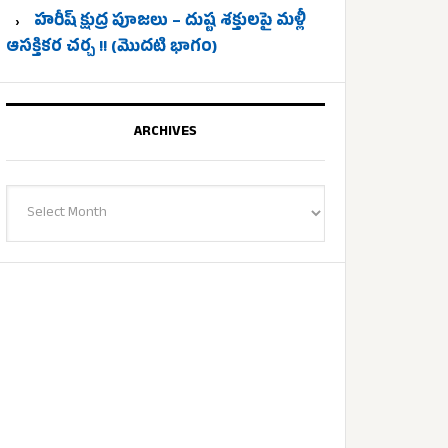
హరీష్ క్షుద్ర పూజలు – దుష్ట శక్తులపై మళ్లీ
ఆసక్తికర చర్చ !! (మొదటి భాగం)
ARCHIVES
Archives