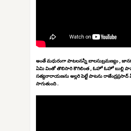
అంతే మధురంగా పాటలనన్నీ బాలసుబ్రమణ్యం , జానకమ్మ
ఏమి వింతో తొలిసారి కౌగిలింత , ఓహో ఓహో బుల్లి ప
సత్యనారాయణను అల్లరి పెట్టే పాటను రాజేంద్రప్ర
సాగుతుంది .