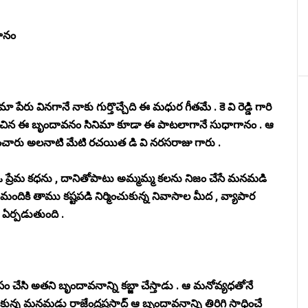
ానం
మా పేరు వినగానే నాకు గుర్తొచ్చేది ఈ మధుర గీతమే . కె వి రెడ్డి గారి
 వహించిన ఈ బృందావనం సినిమా కూడా ఈ పాటలాగానే సుధాగానం . ఆ
ించారు అలనాటి మేటి రచయిత డి వి నరసరాజు గారు .
ి ఓ ప్రేమ కధను , దానితోపాటు అమ్మమ్మ కలను నిజం చేసే మనమడి
మందికి తాము కష్టపడి నిర్మించుకున్న నివాసాల మీద , వ్యాపార
 ఏర్పడుతుంది .
చేసి అతని బృందావనాన్ని కబ్జా చేస్తాడు . ఆ మనోవ్యధతోనే
్న మనమడు రాజేంద్రప్రసాద్ ఆ బృందావనాన్ని తిరిగి సాధించే