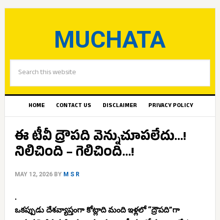
MUCHATA
HOME
CONTACT US
DISCLAIMER
PRIVACY POLICY
ఈ టీవీ ద్రౌపది వెన్నుచూపలేదు…!
నిలిచింది – గెలిచింది…!
MAY 12, 2026
BY
M S R
.
ఒకప్పుడు దేశవ్యాప్తంగా కోట్లాది మంది ఇళ్లలో “ద్రౌపది”గా