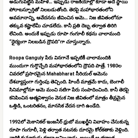
అడుగుపెట్టిన మహిళ… ఇప్పుడు రాజకీయాల్లో కూడా అదే స్థాయి
పోరాటస్ఫూర్తితో నిలబడుతోంది. తెరపై మహాభారతంలోని
అవమానాన్ని, ఆవేదనను జీవించిన ఆమె… నిజ జీవితంలోనూ
తక్కువ కష్టాలేమీ చూడలేదు. కానీ ప్రతి దెబ్బ తర్వాత తిరిగి
లేచింది. అందుకే ఇప్పుడు రూపా గంగూలీ కథను చాలామంది
“ధైర్యంగా నిలబడిన ద్రౌపది”గా చూస్తున్నారు.
Roopa Ganguly పేరు వినగానే ఇప్పటికీ చాలామందికి
ముందుగా గుర్తొచ్చేది మహాభారతంలోని ద్రౌపది పాత్రే. 1980ల
చివరలో ప్రసారమైన Mahabharat సీరియల్ ఆమెను
దేశవ్యాప్తంగా గుర్తింపు తెచ్చింది. హిందీ మాత్రమే కాదు, బెంగాలీ
సినిమాల్లోనూ ఆమె మంచి నటిగా పేరు సంపాదించింది. కానీ తెరపై
కనిపించిన ఆత్మవిశ్వాసం వెనుక నిజ జీవితంలో మాత్రం తీవ్రమైన
ఒత్తిడి, ఒంటరితనం, మానసిక వేదన దాగి ఉండేది.
1992లో మెకానికల్ ఇంజనీర్ ధ్రుబో ముఖర్జీని వివాహం చేసుకున్న
రూపా గంగూలీ, పెళ్లి తర్వాత నటనకు దూరమై కోల్‌కతాకు వెళ్లింది.
వారికి కుమారుడు కూడా జన్మించాడు. అయితే ఆ తర్వాత