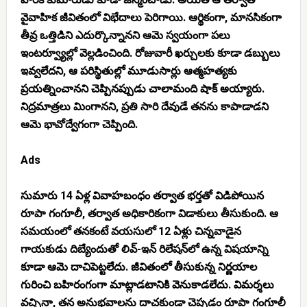
వైవాహిక జీవితంలో విభేదాలు పెరిగాయి. ఆర్థికంగా, మానసికంగా
తీవ్ర ఒత్తిడిని ఎదుర్కొన్నానని ఆమె స్వయంగా పలు
ఇంటర్వ్యూల్లో వెల్లడించింది. రోజువారీ ఖర్చులకు కూడా డబ్బులు
ఇవ్వలేదని, ఆ పరిస్థితుల్లో మూడుసార్లు ఆత్మహత్యకు
ప్రయత్నించానని చెప్పినప్పుడు చాలామంది షాక్ అయ్యారు.
నిద్రమాత్రలు మింగానని, ప్రతి సారి దేవుడే తనను కాపాడాడని
ఆమె భావోద్వేగంగా చెప్పింది.
Ads
సుమారు 14 ఏళ్ల వివాహబంధం తర్వాత భర్తతో విడిపోయిన
రూపా గంగూలీ, తర్వాత అధికారికంగా విడాకులు తీసుకుంది. ఆ
సమయంలో తనకంటే వయసులో 12 ఏళ్లు చిన్నవాడైన
గాయకుడు దిబ్యేందుతో లివ్-ఇన్ రిలేషన్‌లో ఉన్న విషయాన్ని
కూడా ఆమె దాచిపెట్టలేదు. జీవితంలో తీసుకున్న నిర్ణయాల
గురించి బహిరంగంగా మాట్లాడటానికి వెనుకాడలేదు. విమర్శలు
వచ్చినా, తన అనుభవాలను దాచకుండా చెప్పడం రూపా గంగూలీ