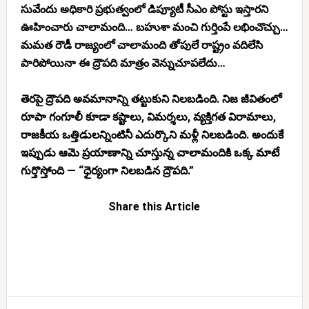
సువేందు అధికారి ప్రభుత్వంలో డిప్యూటీ సీఎం పోస్టు ఇస్తారని
ఊహించారు చాలామంది… బహుశా మంచి గుర్తింపే లభించొచ్చు…
మమత రౌడీ రాజ్యంలో చాలామంది తోపులే రాష్ట్రం వదిలేసి
పారిపోయినా ఈ ద్రౌపది మాత్రం వెన్నుచూపలేదు…
తెరపై ద్రౌపది అవమానాన్ని తట్టుకుని నిలబడింది. నిజ జీవితంలో
రూపా గంగూలీ కూడా కష్టాలు, విమర్శలు, వ్యక్తిగత విరామాలు,
రాజకీయ ఒత్తిడులన్నింటినీ ఎదుర్కొని మళ్లీ నిలబడింది. అందుకే
ఇప్పుడు ఆమె ప్రయాణాన్ని చూస్తున్న చాలామందికి ఒక్క మాటే
గుర్తొస్తోంది — “ధైర్యంగా నిలబడిన ద్రౌపది.”
Share this Article