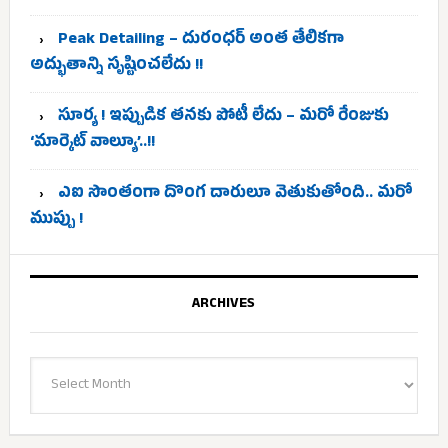
Peak Detailing – దురంధర్ అంత తేలికగా
అద్భుతాన్ని సృష్టించలేదు !!
సూర్య ! ఇప్పుడిక తనకు పోటీ లేదు – మరో రేంజుకు
‘మార్కెట్ వాల్యూ’..!!
ఎఐ సొంతంగా దొంగ దారులూ వెతుకుతోంది.. మరో
ముప్పు !
ARCHIVES
Archives