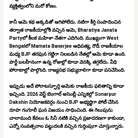
వ్యక్తిత్వంలోని మరో కోణం.
కానీ ఆమె కథ అక్కడితో ఆగిపోలేదు. నటిగా కీర్తి సంపాదించిన
తర్వాత రాజకీయాల్లోకి వచ్చిన ఆమె, Bharatiya Janata
Partyలో కీలక మహిళా నేతగా ఎదిగింది. ముఖ్యంగా West
Bengalలో Mamata Banerjee ఆధిపత్య, రౌడీ రాజకీయాల
మధ్య BJP తరఫున గట్టిగా నిలబడిన నేతల్లో ఆమె కూడా ఉంది.
పార్టీ బలహీనంగా ఉన్న రోజుల్లో కూడా వెనక్కి తగ్గలేదు. వీధి
పోరాటాల్లో పాల్గొంది. రాజ్యసభ సభ్యురాలిగా కూడా పనిచేసింది.
ఇప్పుడు అదే పోరాటస్ఫూర్తి ఆమెకు రాజకీయ ఫలితాన్ని కూడా
ఇచ్చింది. 2026 వెస్ట్ బెంగాల్ అసెంబ్లీ ఎన్నికల్లో Sonarpur
Dakshin నియోజకవర్గం నుంచి BJP అభ్యర్థిగా పోటీ చేసిన
రూపా గంగూలీ ఘన విజయం సాధించింది. ఈ గెలుపును
చాలామంది కేవలం ఓ సినీ నటికి వచ్చిన ప్రజాదరణగా కాకుండా,
ఎన్నో సంవత్సరాల పట్టుదలకి వచ్చిన గుర్తింపుగా చూస్తున్నారు.