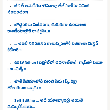
జీనత్ అమన్‌కూ ‘తెహెల్కా’ తేజ్‌పాల్‌కూ ఏమిటి
సంబంధం?!
బొద్దింకలు సజీవంగా, చురుకుగా ఉండాలట –
రాజకీయాల్లోకి రావద్దట..!!
… అంటే నగరజనం కాలుష్యంలోనే బతకాలా మిస్టర్
కేటీఆర్ ?!
GOBARdhan ! పెట్రోల్‌లో ఇథనాల్‌లాగే- గ్యాస్‌లో బయో
CNG మిక్స్ !!
తొలి సినిమాతోనే మంచి పేరు ! ప్చ్, రిక్షా
తోలుకుంటున్నాడు !!
Self Editing … అదే యూట్యూబర్లు అయితే
దుమ్మురేపేవారు…