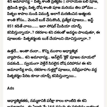
శని అమావాస్య – పితృ శాంతి ప్రత్యేకం || నారాయణ బలి పూజ,
త్రిపిండి శ్రాద్ధం, పితృ దోష శాంతి పూజ మరియు తిల హోమం …
పితృల శాపాల నుండి విముక్తి, అలాగే మరణించిన ఆత్మలకు
శాంతి కోసం… వెంటనే బుక్ చేసుకొండి, ప్రత్యేక పూజలు… జస్ట్
851 కడితే చాలు……. ఇలా సోషల్ మీడియా యాడ్స్
కనిపిస్తున్నాయా..? రకరకాల శని దశలతో అవస్థల పాలవుతూ, ఈ
పూజలకు- పితృకర్మలకు బుక్ చేయాలని యోచిస్తున్నారా..?
ఉత్తదే… అంతా దందా… కొన్ని ముఠాల ఆధ్యాత్మిక
వ్యాపారం… శని అమావాస్య… ఆన్‌లైన్ ‘క్లిక్’ పూజల మాయలో
పడకండి…. స్వయంగా వెళ్తేనే సిసలైన దోష పరిహారం! ఈ శని
అమావాస్యే కాదు, రకరకాల గుళ్లల్లో పూజలు, నదీప్రవాహాల వద్ద
పితృకర్మల పేరిట కూడా యాడ్స్ కనిపిస్తున్నాయి…
Ads
ఆధ్యాత్మికతకు, నమ్మకానికి పరీక్షా కాలం లాంటిది ఈ శని
అమావాస్య… ఈ ఏడాది మే 16న వస్తున్న ఈ పర్వదినం అత్యంత