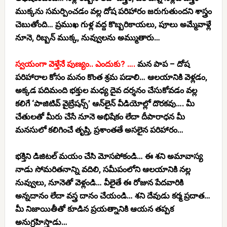
ముక్కను సమర్పించడం వల్ల దోష పరిహారం జరుగుతుందని శాస్త్రం
చెబుతోంది… ప్రముఖ గుళ్ల వద్ద కొబ్బరికాయలు, పూలు అమ్మేవాళ్లే
నూనె, రిబ్బన్ ముక్క, నువ్వులను అమ్ముతారు…
స్వయంగా వెళ్తేనే పుణ్యం.. ఎందుకు? ….
మన పాప – దోష
పరిహారాల కోసం మనం కొంత శ్రమ పడాలి… ఆలయానికి వెళ్లడం,
అక్కడ పదిమంది భక్తుల మధ్య దైవ దర్శనం చేసుకోవడం వల్ల
కలిగే ‘పాజిటివ్ వైబ్రేషన్స్’ ఆన్‌లైన్ వీడియోల్లో దొరకవు…. మీ
చేతులతో మీరు చేసే నూనె అభిషేకం లేదా దీపారాధన మీ
మనసులో కలిగించే తృప్తి, ప్రశాంతతే అసలైన పరిహారం…
భక్తిని డిజిటల్ మయం చేసి మోసపోకండి… ఈ శని అమావాస్య
నాడు సోమరితనాన్ని వదిలి, సమీపంలోని ఆలయానికి నల్ల
నువ్వులు, నూనెతో వెళ్లండి… వీలైతే ఈ రోజున పేదవారికి
అన్నదానం లేదా వస్త్ర దానం చేయండి… శని దేవుడు కర్మ ప్రదాత…
మీ నిజాయితీతో కూడిన ప్రయత్నానికి ఆయన తప్పక
అనుగ్రహిస్తాడు…