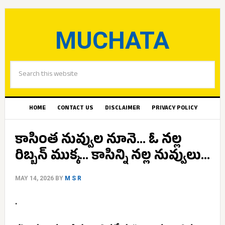
MUCHATA
HOME
CONTACT US
DISCLAIMER
PRIVACY POLICY
కాసింత నువ్వుల నూనె… ఓ నల్ల
రిబ్బన్ ముక్క… కాసిన్ని నల్ల నువ్వులు…
MAY 14, 2026
BY
M S R
.