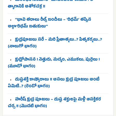
దురంధర్ సినిమాలో చూపించింది ఈమెనే ! ఆ
త్యాగానికి అశోకచక్ర !!
‘‘భావి తరాలు రీల్స్‌ బందీలు – ‘రిథమ్’ తప్పిన
అల్గా‘రిథమ్ బతుకులు’’
క్షుద్రపూజలు సరే – మరి ప్రేతాత్మలు..? పితృకర్మలు..?
(నాలుగో భాగం)
క్షుద్రోపాసన ! నెత్తురు, మద్యం, ఎముకలు, పుర్రెలు !
(మూడో భాగం)
దుష్టశక్తి కాష్మోరాలు !! అసలు క్షుద్ర పూజలు అంటే
ఏమిటి..? (రెండో భాగం)
హరీష్ క్షుద్ర పూజలు – దుష్ట శక్తులపై మళ్లీ ఆసక్తికర
చర్చ !! (మొదటి భాగం)