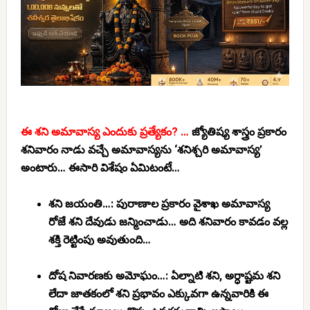
ఈ శని అమావాస్య ఎందుకు ప్రత్యేకం? …
జ్యోతిష్య శాస్త్రం ప్రకారం
శనివారం నాడు వచ్చే అమావాస్యను ‘శనిశ్చరి అమావాస్య’
అంటారు… ఈసారి విశేషం ఏమిటంటే…
శని జయంతి…:
పురాణాల ప్రకారం వైశాఖ అమావాస్య
రోజే శని దేవుడు జన్మించాడు… అది శనివారం కావడం వల్ల
శక్తి రెట్టింపు అవుతుంది…
దోష నివారణకు అమోఘం…:
ఏల్నాటి శని, అర్ధాష్టమ శని
లేదా జాతకంలో శని ప్రభావం ఎక్కువగా ఉన్నవారికి ఈ