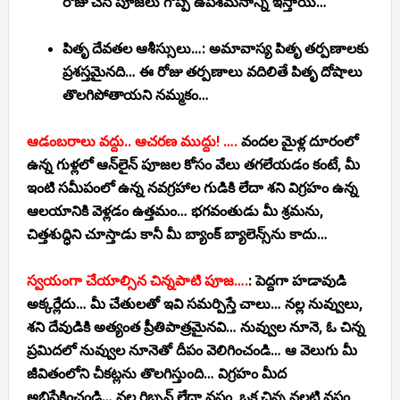
రోజు చేసే పూజలు గొప్ప ఉపశమనాన్ని ఇస్తాయి…
పితృ దేవతల ఆశీస్సులు…:
అమావాస్య పితృ తర్పణాలకు
ప్రశస్తమైనది… ఈ రోజు తర్పణాలు వదిలితే పితృ దోషాలు
తొలగిపోతాయని నమ్మకం…
ఆడంబరాలు వద్దు.. ఆచరణ ముద్దు! ….
వందల మైళ్ల దూరంలో
ఉన్న గుళ్లలో ఆన్‌లైన్ పూజల కోసం వేలు తగలేయడం కంటే, మీ
ఇంటి సమీపంలో ఉన్న నవగ్రహాల గుడికి లేదా శని విగ్రహం ఉన్న
ఆలయానికి
వెళ్లడం ఉత్తమం… భగవంతుడు మీ శ్రమను,
చిత్తశుద్ధిని చూస్తాడు కానీ మీ బ్యాంక్ బ్యాలెన్స్‌ను కాదు…
స్వయంగా చేయాల్సిన చిన్నపాటి పూజ….
:
పెద్దగా హడావుడి
అక్కర్లేదు… మీ చేతులతో ఇవి సమర్పిస్తే చాలు…
నల్ల నువ్వులు,
శని దేవుడికి అత్యంత ప్రీతిపాత్రమైనవి…
నువ్వుల నూనె,
ఓ చిన్న
ప్రమిదలో నువ్వుల నూనెతో దీపం వెలిగించండి… ఆ వెలుగు మీ
జీవితంలోని చీకట్లను తొలగిస్తుంది… విగ్రహం మీద
అభిషేకించండి… న
ల్ల రిబ్బన్ లేదా వస్త్రం,
ఒక చిన్న నల్లటి వస్త్రం