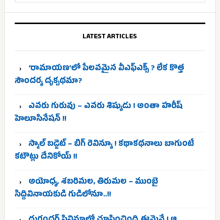
LATEST ARTICLES
‘రామాయణ’లో పేలవమైన వీఎఫ్‌ఎక్స్ ? లేక కొత్త
సౌందర్య దృక్పథమా?
ఎవరు గురువు – ఎవరు శిష్యుడు ! అంతా హరీష్
హెలూసినేషన్ !!
స్మాల్ బడ్జెట్ – బిగ్ రెవిన్యూ ! కథాకథనాలు బాగుంటే
కటౌట్లు దేనికోయ్ !!
అయోధ్య, శబరిమల, తిరుమల – ముంబై
సిద్దివినాయకుడి గుడిలోనూ..!!