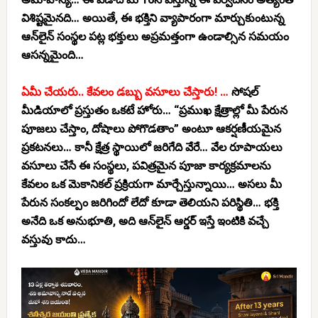
విశిష్టమైనది… అయితే, ఈ భక్తిని వ్యాపారంగా మార్చుకుంటున్న
ఆన్‌లైన్ సంస్థల పట్ల భక్తులు అప్రమత్తంగా ఉండాల్సిన సమయం
ఆసన్నమైంది…
ఏమీ చేయరు.. కేవలం డబ్బు వసూలు చేస్తారు! …
సోషల్
మీడియాలో ప్రస్తుతం ఒకటే హోరు… “ప్రముఖ క్షేత్రాల్లో మీ పేరున
పూజలు చేస్తాం, దోషాలు పోగొడతాం” అంటూ ఆకర్షణీయమైన
ప్రకటనలు… కానీ క్షేత్ర స్థాయిలో జరిగేది వేరే… వేల రూపాయలు
వసూలు చేసే ఈ సంస్థలు, పవిత్రమైన పూజా కార్యక్రమాలను
కేవలం ఒక మెకానికల్ ప్రక్రియగా మార్చేస్తున్నాయి… అసలు మీ
పేరున సంకల్పం జరిగిందో లేదో కూడా తెలియని పరిస్థితి… భక్తి
అనేది ఒక అనుభూతి, అది ఆన్‌లైన్ ఆర్డర్ ఇస్తే ఇంటికి వచ్చే
వస్తువు కాదు…