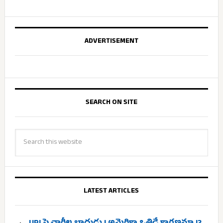
ADVERTISEMENT
SEARCH ON SITE
LATEST ARTICLES