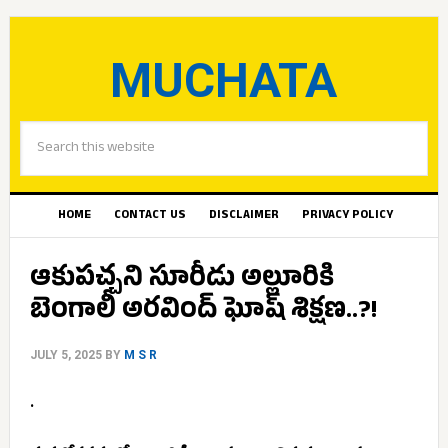
MUCHATA
HOME
CONTACT US
DISCLAIMER
PRIVACY POLICY
ఆకుపచ్చని సూరీడు అల్లూరికి
బెంగాలీ అరవింద్ ఘోష్ శిక్షణ..?!
JULY 5, 2025
BY
M S R
.