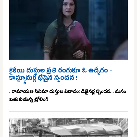
కైకేయి దుస్తుల ప్రతి రంగుకూ ఓ ఉద్వేగం –
కాస్ట్యూమర్ల భేషైన స్పందన !
. రామాయణ సినిమా దుస్తుల వివాదం: డిజైనర్ల స్పందన... మనం
బతుకుతున్న ట్రోలింగ్