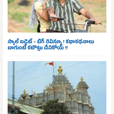
స్మాల్ బడ్జెట్ – బిగ్ రెవిన్యూ ! కథాకథనాలు
బాగుంటే కటౌట్లు దేనికోయ్ !!