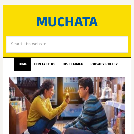
MUCHATA
HOME
CONTACT US
DISCLAIMER
PRIVACY POLICY