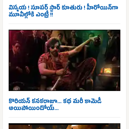
విస్మయ ! సూపర్ స్టార్ కూతురు ! హీరోయిన్‌గా
మూవీల్లోకి ఎంట్రీ !!
కొరియన్ కనకరాజూ… కథ మరీ కామెడీ
అయిపోయిందోయ్…