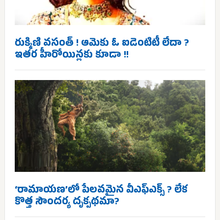
రుక్మిణి వసంత్ ! ఆమెకు ఓ ఐడెంటిటీ లేదా ?
ఇతర హీరోయిన్లకు కూడా !!
‘రామాయణ’లో పేలవమైన వీఎఫ్‌ఎక్స్ ? లేక
కొత్త సౌందర్య దృక్పథమా?