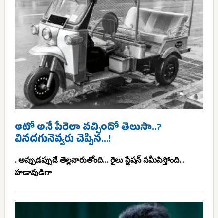
ఆటో అనే పేరెలా వచ్చిందో తెలుసా..?
వినదగునెవ్వరు చెప్పిన…!
. అప్పుడప్పుడే తెల్లవారుతోంది... రైలు స్టేషన్ సమీపిస్తోంది...
హడావుడిగా