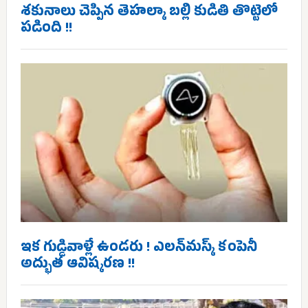
శకునాలు చెప్పిన తెహల్కా బల్లి కుడితి తొట్టెలో
పడింది !!
ఇక గుడ్డివాళ్లే ఉండరు ! ఎలన్‌మస్క్ కంపెనీ
అద్భుత ఆవిష్కరణ !!