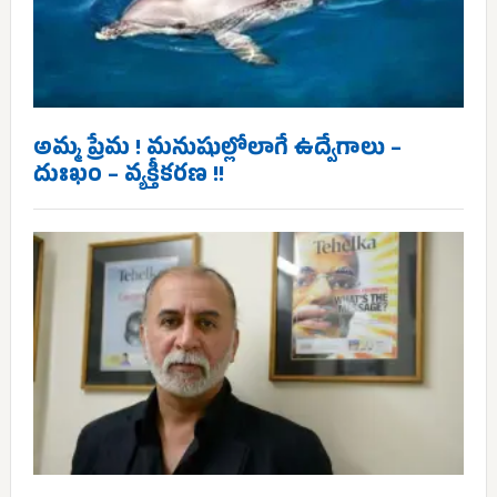
అమ్మ ప్రేమ ! మనుషుల్లోలాగే ఉద్వేగాలు –
దుఃఖం – వ్యక్తీకరణ !!