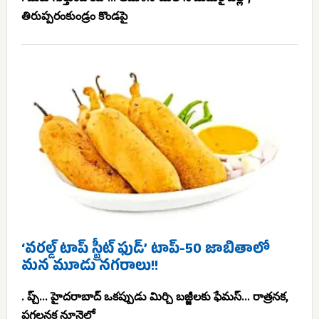
తిరుప్పరంకుండ్రం కొండపై
‘వరల్డ్ టాప్ స్ట్రీట్ ఫుడ్’ టాప్-50 జాబితాలో
మన మూడు నగరాలు!!
. ప్చ్... హైదరాబాద్ ఒకప్పుడు మిర్చి బజ్జీలకు ఫేమస్... రాత్రనక,
పగలనక నూనెలో