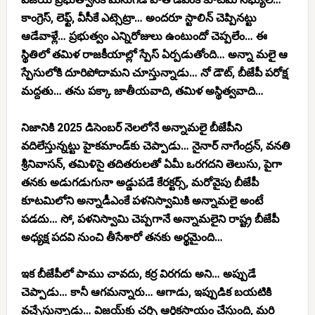
కాంగ్రెస్, లెఫ్ట్, వీసీకే ఎట్సెట్రా… అందరూ స్టాలిన్ చెప్పినట్టు
ఆడేవాళ్లే… ప్రభుత్వం ఎన్నిరోజులు ఉంటుందో చెప్పలేం… ఈ
స్థితిలో తమిళ రాజకీయాల్లో స్పేస్ ఏర్పడుతోంది… అన్నా మలై ఆ
స్పేసులోకి దూరిపోదామని చూస్తున్నాడు… నో డౌట్, బీజేపీ పరోక్ష
మద్దతు… తను పక్కా జాతీయవాది, తమిళ అస్థిత్వవాది…
నిజానికి 2025 డిసెంబర్ నెలలోనే అన్నామలై బీజేపీని
వదిలేస్తున్నట్టు హైకమాండ్‌కు చెప్పాడు… నైనార్ నాగేంద్రన్, వనతి
శ్రీనివాసన్, తమిళిసై తదితరులతో ఏమీ ఒరగదని తెలుసు, పైగా
తనకు అడుగడుగునా అడ్డుపడే కేరక్టర్స్, మరోవైపు బీజేపీ
కూటమిలోని అన్నాడీఎంకే పళనిస్వామికి అన్నామలై అంటే
పడదు… సో, పళనిస్వామి చెప్పగానే అన్నామలైని రాష్ట్ర బీజేపీ
అధ్యక్ష పదవి నుంచి తీసేశారో తనకు అర్థమైంది…
ఇక బీజేపీలో పాము చావదు, కర్ర విరగదు అని… అప్పుడే
చెప్పాడు… కానీ ఆగమన్నారు… ఆగాడు, ఇప్పుడిక బయటికి
వచ్చేస్తున్నాడు… విజయ్‌కు చర్చి ఆర్థికసాయం చేస్తుంది, మరి