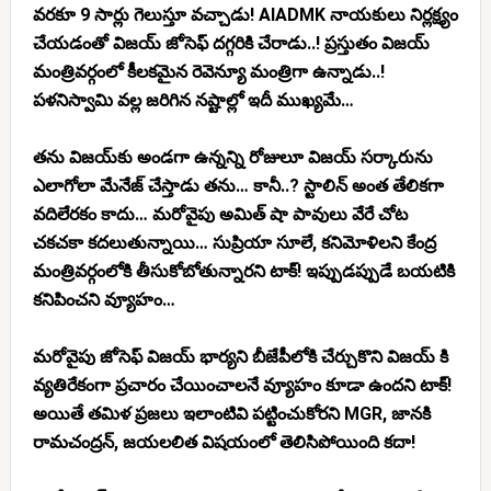
వరకూ 9 సార్లు గెలుస్తూ వచ్చాడు! AIADMK నాయకులు నిర్లక్ష్యం
చేయడంతో విజయ్ జోసెఫ్ దగ్గరికి చేరాడు..! ప్రస్తుతం విజయ్
మంత్రివర్గంలో కీలకమైన రెవెన్యూ మంత్రిగా ఉన్నాడు..!
పళనిస్వామి వల్ల జరిగిన నష్టాల్లో ఇదీ ముఖ్యమే…
తను విజయ్‌కు అండగా ఉన్నన్ని రోజులూ విజయ్ సర్కారును
ఎలాగోలా మేనేజ్ చేస్తాడు తను… కానీ..? స్టాలిన్ అంత తేలికగా
వదిలేరకం కాదు… మరోవైపు అమిత్ షా పావులు వేరే చోట
చకచకా కదలుతున్నాయి… సుప్రియా సూలే, కనిమోళిలని కేంద్ర
మంత్రివర్గంలోకి తీసుకోబోతున్నారని టాక్! ఇప్పుడప్పుడే బయటికి
కనిపించని వ్యూహం…
మరోవైపు జోసెఫ్ విజయ్ భార్యని బీజేపీలోకి చేర్చుకొని విజయ్ కి
వ్యతిరేకంగా ప్రచారం చేయించాలనే వ్యూహం కూడా ఉందని టాక్!
అయితే తమిళ ప్రజలు ఇలాంటివి పట్టించుకోరని MGR, జానకి
రామచంద్రన్, జయలలిత విషయంలో తెలిసిపోయింది కదా!