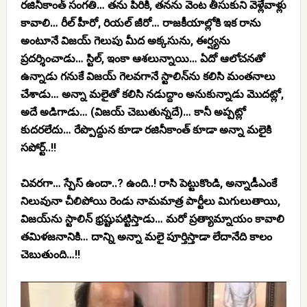
రజినీకాంత్ సంగతి… తను పిరికి, తనను వెంట తీసుకుని వెళ్లేవాళ్లు
కావాలి… రీల్ హీరో, రియల్ జీరో… రాజకీయాల్లోకి ఇక రాను
అంటూనే విజయ్ గెలుపు మీద అక్కసును, ఈర్ష్యను
ప్రదర్శించాడు… స్టిల్, ఇంకా ఆశలున్నాయి… ఏదో ఆలోచనతో
ఉన్నాడు గనుకే విజయ్ గెలవగానే స్టాలిన్‌ను కలిసి మంతనాలు
చేశాడు… అన్నా మలైతో కలిసి నడుద్దాం అనుకున్నాడు మొదట్లో,
అదే అడిగాడు… (విజయ్ చెబుతున్నదే)… కానీ అప్పట్లో
కుదరలేదు… రేప్పొద్దున కూడా రజినీకాంత్ కూడా అన్నా మలైకి
సపోర్ట్..!!
చివరగా… స్పేస్ ఉందా..? ఉంది..! రాసి పెట్టుకొండి, అన్నాడీఎంకే
నిలువునా చీలిపోయి రెండు నామమాత్ర పార్టీలు మిగులుతాయి,
విజయ్‌ను స్టాలిన్ భ్రష్టుపట్టిస్తాడు… మరో ప్రత్యామ్నాయం కావాలి
తమిళజనానికి… దాన్ని అన్నా మలై పూర్తిస్తాడా లేదానేది కాలం
చెబుతుంది…!!