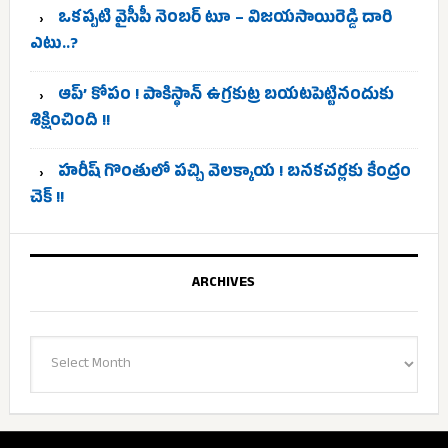
ఒకప్పటి వైసీపీ నెంబర్ టూ – విజయసాయిరెడ్డి దారి
ఎటు..?
ఆప్’ కోపం ! పాకిస్థాన్ ఉగ్రకుట్ర బయటపెట్టినందుకు
శిక్షించింది !!
హరీష్ గొంతులో పచ్చి వెలక్కాయ ! బనకచర్లకు కేంద్రం
చెక్ !!
ARCHIVES
Archives