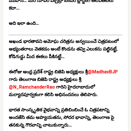
మొహాన… మరి సూపర్ ఎక్సట్రా బంపర్ బ్లాస్టింగ్ తెలివితేటలు
కదా…
అది ఇలా ఉంది…
అఖండ భారతావని అమోఘ చరిత్రను అన్వయించే చిత్రపటంలో
అభ్యంతరాలు వెతకడం అంటే కొండను తవ్వి ఎలుకను పట్టినట్టే,
కోడిగుడ్డు మీద ఈకలు పీకినట్టే…
ఈరోజు ఆంధ్ర ప్రదేశ్ రాష్ట్ర బిజెపి అధ్యక్షులు శ్రీ
@MadhavBJP
గారు తెలంగాణ బిజెపి రాష్ట్ర అధ్యక్షులు శ్రీ
@N_RamchanderRao
గారిని హైదరాబాదులో
మర్యాదపూర్వకంగా కలిసి అభినందనలు తెలిపారు.
భారత సాంస్కృతిక వైభవాన్ని ప్రతిబింబించే ఓ చిత్రపటాన్ని
అందజేసి తమ ఆప్యాయతను, సోదర భావాన్ని, తెలంగాణ పై
తనకున్న గౌరవాన్ని చాటుకున్నారు…