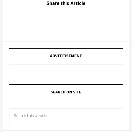
Share this Article
ADVERTISEMENT
SEARCH ON SITE