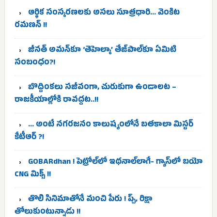
ఆర్థిక సంస్కరణలకు అసలు సూత్రధారి… వెంకిట
రమణన్ !!
జీనత్ అమన్‌కూ ‘తెహెల్కా’ తేజ్‌పాల్‌కూ ఏమిటి
సంబంధం?!
బొద్దింకలు సజీవంగా, చురుకుగా ఉండాలట –
రాజకీయాల్లోకి రావద్దట..!!
… అంటే నగరజనం కాలుష్యంలోనే బతకాలా మిస్టర్
కేటీఆర్ ?!
GOBARdhan ! పెట్రోల్‌లో ఇథనాల్‌లాగే- గ్యాస్‌లో బయో
CNG మిక్స్ !!
తొలి సినిమాతోనే మంచి పేరు ! ప్చ్, రిక్షా
తోలుకుంటున్నాడు !!