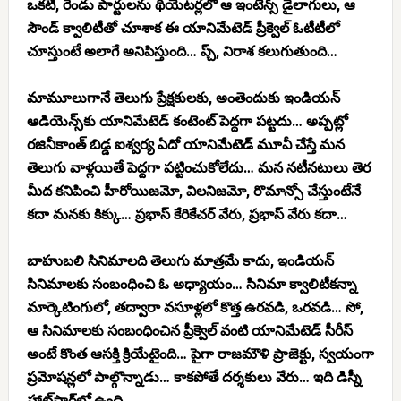
ఒకటి, రెండు పార్టులను థియేటర్లలో ఆ ఇంటెన్స్ డైలాగులు, ఆ
సౌండ్ క్వాలిటీతో చూశాక ఈ యానిమేటెడ్ ప్రీక్వెల్ ఓటీటీలో
చూస్తుంటే అలాగే అనిపిస్తుంది… ప్చ్, నిరాశ కలుగుతుంది…
మామూలుగానే తెలుగు ప్రేక్షకులకు, అంతెందుకు ఇండియన్
ఆడియెన్స్‌కు యానిమేటెడ్ కంటెంట్ పెద్దగా పట్టదు… అప్పట్లో
రజినీకాంత్ బిడ్డ ఐశ్వర్య ఏదో యానిమేటెడ్ మూవీ చేస్తే మన
తెలుగు వాళ్లయితే పెద్దగా పట్టించుకోలేదు… మన నటీనటులు తెర
మీద కనిపించి హీరోయిజమో, విలనిజమో, రొమాన్సో చేస్తుంటేనే
కదా మనకు కిక్కు… ప్రభాస్ కేరికేచర్ వేరు, ప్రభాస్ వేరు కదా…
బాహుబలి సినిమాలది తెలుగు మాత్రమే కాదు, ఇండియన్
సినిమాలకు సంబంధించి ఓ అధ్యాయం… సినిమా క్వాలిటీకన్నా
మార్కెటింగులో, తద్వారా వసూళ్లలో కొత్త ఉరవడి, ఒరవడి… సో,
ఆ సినిమాలకు సంబంధించిన ప్రీక్వెల్ వంటి యానిమేటెడ్ సీరీస్
అంటే కొంత ఆసక్తి క్రియేటైంది… పైగా రాజమౌళి ప్రాజెక్టు, స్వయంగా
ప్రమోషన్లలో పాల్గొన్నాడు… కాకపోతే దర్శకులు వేరు… ఇది డిస్నీ
హాట్‌స్టార్‌లో ఉంది…