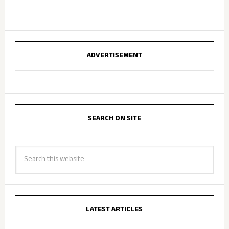
ADVERTISEMENT
SEARCH ON SITE
LATEST ARTICLES