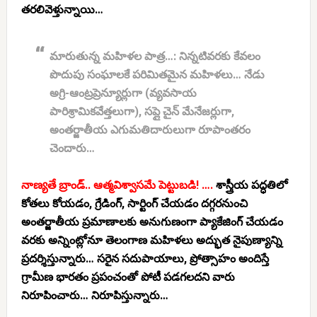
తరలివెళ్తున్నాయి…
మారుతున్న మహిళల పాత్ర…:
నిన్నటివరకు కేవలం
పొదుపు సంఘాలకే పరిమితమైన మహిళలు… నేడు
అగ్రి-ఆంట్రప్రెన్యూర్లుగా (వ్యవసాయ
పారిశ్రామికవేత్తలుగా), సప్లై చైన్ మేనేజర్లుగా,
అంతర్జాతీయ ఎగుమతిదారులుగా రూపాంతరం
చెందారు…
నాణ్యతే బ్రాండ్.. ఆత్మవిశ్వాసమే పెట్టుబడి! ….
శాస్త్రీయ పద్ధతిలో
కోతలు కోయడం, గ్రేడింగ్, సార్టింగ్ చేయడం దగ్గరనుంచి
అంతర్జాతీయ ప్రమాణాలకు అనుగుణంగా ప్యాకేజింగ్ చేయడం
వరకు అన్నింట్లోనూ తెలంగాణ మహిళలు అద్భుత నైపుణ్యాన్ని
ప్రదర్శిస్తున్నారు… సరైన సదుపాయాలు, ప్రోత్సాహం అందిస్తే
గ్రామీణ భారతం ప్రపంచంతో పోటీ పడగలదని వారు
నిరూపించారు… నిరూపిస్తున్నారు…