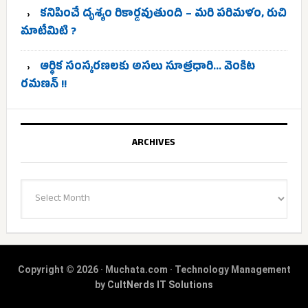
కనిపించే దృశ్యం రికార్డవుతుంది – మరి పరిమళం, రుచి
మాటేమిటి ?
ఆర్థిక సంస్కరణలకు అసలు సూత్రధారి… వెంకిట
రమణన్ !!
ARCHIVES
Archives
Copyright © 2026 · Muchata.com · Technology Management
by
CultNerds IT Solutions