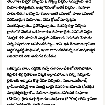
తెలంగాణ పల్లెల్లో ఇప్పుడు ఓ నిశ్శబ్ద విప్లవం నడుస్తోంది. అది
మహిళ తలెత్తుకుని, ఆత్మగౌరవంతో బతికెే విప్లవం… మహిళా
సాధికారత..! ఒకప్పుడు కేవలం ఇంటి పనులకో, పొలం పనులకో
పరిమితమైన మహిళలు.. నేడు గ్లోబల్ మార్కెట్లను
పలకరిస్తున్నారు… ప్రవేశిస్తున్నారు… వనపర్తి జిల్లా పెబ్బేరు
గ్రామానికి చెందిన ఒక సాధారణ మహిళా రైతు ఎనిమిది పెట్టెల
‘మల్లిక’ రకం మామిడి పండ్లను విదేశాలకు ఎగుమతి చేయడం
చిన్న విషయంగా అనిపించవచ్చు… కానీ, ఇది తెలంగాణ గ్రామీణ
ఆర్థిక వ్యవస్థ సాధించిన, ఇంకా సాధించబోతున్న ఒక చారిత్రాత్మక
విజయానికి తొలి అడుగు! సంకేతం!
ఒకప్పుడు పొలం దగ్గరకు వచ్చే దళారుల చేతిలో మోసపోతూ,
కష్టానికి తగ్గ ప్రతిఫలం దక్కక అల్లాడిపోయిన చిన్న, సన్నకారు
రైతులకు ఇప్పుడు కొత్త ధీమా వచ్చింది… పంచాయతీరాజ్,
గ్రామీణాభివృద్ధి శాఖ మంత్రి
డాక్టర్ దనసరి అనసూయ (సీతక్క)
మార్గదర్శకత్వంలో… మహిళా స్వయం సహాయక సంఘాలు
(SHGs), రైతు ఉత్పత్తిదారుల సంఘాలు (FPOs) కలిసి గ్రామీణ
ఆర్థిక చిత్రపటాన్నే మార్చేస్తున్నాయి…