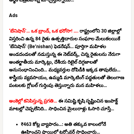
Ads
‘బేనిషాన్’… ఒక బ్రాండ్, ఒక భరోసా! ….
రాష్ట్రంలోని 30 జిల్లాల్లో
విస్తరించి ఉన్న 84 రైతు ఉత్పత్తిదారుల సంఘాల మేలుకలయికే
‘బేనిషాన్’ (Be’nishan) ఫెడరేషన్..
. పూర్తిగా మహిళల
అండదండలతో నడుస్తున్న ఈ నెట్‌వర్క్, చిన్న రైతులను నేరుగా
అంతర్జాతీయ మార్కెట్లు, దేశీయ రిటైల్ దిగ్గజాలతో
అనుసంధానించింది… మధ్యవర్తుల దోపిడీకి ఇక్కడ తావులేదు…
శాస్త్రీయ వ్యవసాయం, ఉమ్మడి మార్కెటింగ్ పద్ధతులతో తెలంగాణ
పంటలకు గ్లోబల్ గుర్తింపు తెస్తున్నారు మన మహిళలు…
అంకెల్లో కనిపిస్తున్న ప్రగతి…
ఈ సమిష్టి కృషి సృష్టించిన ఇంపాక్ట్
మాటల్లో చెప్పలేనిది… సాధించిన మైలురాళ్లు ఓసారి చూస్తే…
₹463 కోట్ల వ్యాపారం…:
అతి తక్కువ కాలంలోనే
ఊహించని స్థాయిలో టర్నోవర్ సాధించారు…