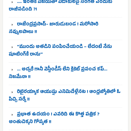
…. ఇంతకీ విజయ్‌తో విడాకులపై సంగీత ఎందుకు
రాజీపడింది ?!
రాజేంద్రప్రసాద్- జారుడుబండ ! మరోసారి
నవ్వులపాలు !!
‘‘ముందు అతడిని పంపించేయండి – లేదంటే నేను
షూటింగ్‌కే రాను’’
… అద్సరే గానీ వెస్టీండీస్ లేని క్రికెట్ ప్రపంచ కప్…
నిజమేనా !!
రిటైరయ్యాక ఆయుష్షు ఎనిమిదేళ్లేనట ! ఆంధ్రజ్యోతిలో ఓ
పిచ్చి సర్వే !!
ప్రభాత ఉదయం ! ఎవరిది ఈ కొత్త పత్రిక ?
అంతుచిక్కని గోప్యత !!