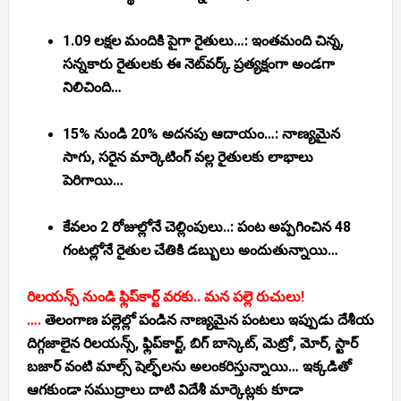
1.09 లక్షల మందికి పైగా రైతులు…:
ఇంతమంది చిన్న,
సన్నకారు రైతులకు ఈ నెట్‌వర్క్ ప్రత్యక్షంగా అండగా
నిలిచింది…
15% నుండి 20% అదనపు ఆదాయం…:
నాణ్యమైన
సాగు, సరైన మార్కెటింగ్ వల్ల రైతులకు లాభాలు
పెరిగాయి…
కేవలం 2 రోజుల్లోనే చెల్లింపులు..:
పంట అప్పగించిన 48
గంటల్లోనే రైతుల చేతికి డబ్బులు అందుతున్నాయి…
రిలయన్స్ నుండి ఫ్లిప్‌కార్ట్ వరకు.. మన పల్లె రుచులు!
….
తెలంగాణ పల్లెల్లో పండిన నాణ్యమైన పంటలు ఇప్పుడు దేశీయ
దిగ్గజాలైన
రిలయన్స్, ఫ్లిప్‌కార్ట్, బిగ్ బాస్కెట్, మెట్రో, మోర్, స్టార్
బజార్
వంటి మాల్స్ షెల్ఫ్‌లను అలంకరిస్తున్నాయి… ఇక్కడితో
ఆగకుండా సముద్రాలు దాటి విదేశీ మార్కెట్లకు కూడా