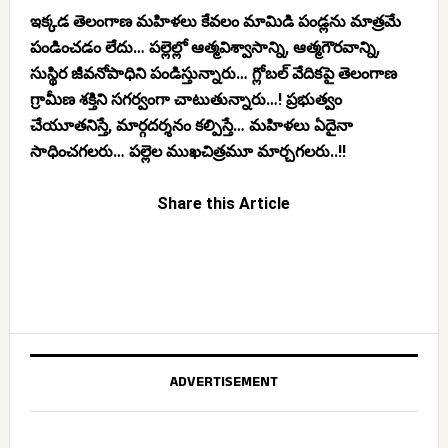
ఇక్కడ తెలంగాణ మహిళలు కేవలం మామిడి పండ్లను మాత్రమే
పండించడం లేదు… పల్లెల్లో ఆత్మవిశ్వాసాన్ని, ఆత్మగౌరవాన్ని,
సుస్థిర జీవనోపాధిని పండిస్తున్నారు… గ్లోబల్ వేదికపై తెలంగాణ
గ్రామీణ శక్తిని సగర్వంగా చాటుతున్నారు…! ప్రభుత్వం
చేయూతనిస్తే, మార్గదర్శనం కల్పిస్తే… మహిళలు ఏదైనా
సాధించగలరు… పల్లెల ముఖచిత్రమూ మార్చగలరు..!!
Share this Article
ADVERTISEMENT