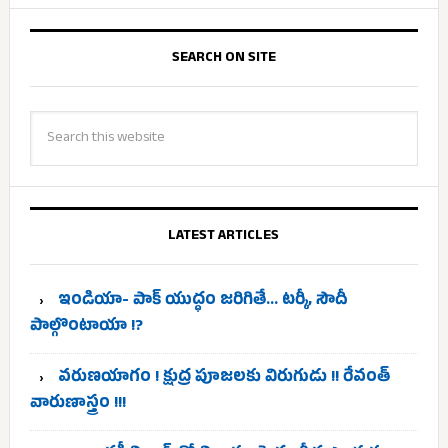
SEARCH ON SITE
LATEST ARTICLES
ఇండియా- పాక్ యుద్ధం జరిగితే… టర్కీ, సౌదీ
పాల్గొంటాయా !?
వరుణయాగం ! క్షుద్ర పూజలకు విరుగుడు !! రేవంత్
వారుణాస్త్రం !!!