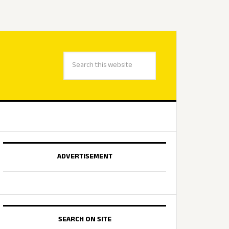
ADVERTISEMENT
SEARCH ON SITE