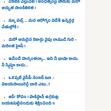
చీకటికి చెల్లుచీటీ ! అంధత్వంపై పోరుకు మరో
అద్భుత సాంకేతికత !
న్యూ పల్స్ … మన ఆరోగ్యం విదేశీ ఇన్వెస్టర్ల
చేతుల్లోకి !
మరో అరుదైన రికార్డు వైపు రాముడి గురి –
మరింత హైప్ !
ఇదేందే హన్మంతన్నా… ఇది నీ భాషా కాదు,
నీ స్క్రిప్టూ కాదు…
ఒకప్పటి వైసీపీ నెంబర్ టూ –
విజయసాయిరెడ్డి దారి ఎటు..?
ఆప్’ కోపం ! పాకిస్థాన్ ఉగ్రకుట్ర
బయటపెట్టినందుకు శిక్షించింది !!