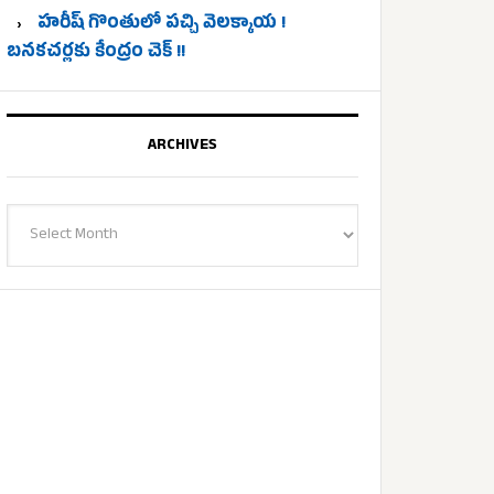
హరీష్ గొంతులో పచ్చి వెలక్కాయ !
బనకచర్లకు కేంద్రం చెక్ !!
ARCHIVES
Archives