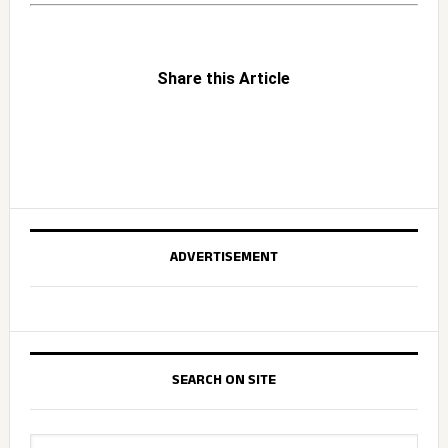
Share this Article
ADVERTISEMENT
SEARCH ON SITE