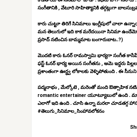
సంగీతానికి , వేటూరి సాహిత్యానికి తగ్గట్లుగా బాలసుబ
కారు చుట్టూ తిరిగే సినిమాలు ఇంగ్లీషులో చాలా ఉన్
మన తెలుగులో ఇది కాక మరేదయినా సినిమా ఉందేమో 
ప్రసాద్ నటించిన బామ్మమాట బంగారుబాట..?)
మొదటి కారు ఓనర్ రామస్వామి భార్యగా సంగీత కాసేపే 
ఫస్ట్ ఓనర్ భార్య అయిన సంగీతను , ఆమె ఇద్దరు పిల్ల
ప్రశాంతంగా ఊర్ధ్వ లోకాలకు వెళ్ళిపోతుంది . ఈ సీనున
పద్మనాభం , మేల్కోటె , మరెంతో మంది ఔత్సాహిక న
romantic entertainer యూట్యూబులో ఉంది . మ
ఎలాగో ఇది ఉంది . చూసి ఉన్నా మరలా చూడతగ్గ హాస్య చి
#తెలుగు_సినిమాల_సింహావలోకనం
Sha