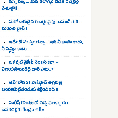
న్యూ పల్స్ … మన ఆరోగ్యం విదేశీ ఇన్వెస్టర్ల
చేతుల్లోకి !
మరో అరుదైన రికార్డు వైపు రాముడి గురి –
మరింత హైప్ !
ఇదేందే హన్మంతన్నా… ఇది నీ భాషా కాదు,
నీ స్క్రిప్టూ కాదు…
ఒకప్పటి వైసీపీ నెంబర్ టూ –
విజయసాయిరెడ్డి దారి ఎటు..?
ఆప్’ కోపం ! పాకిస్థాన్ ఉగ్రకుట్ర
బయటపెట్టినందుకు శిక్షించింది !!
హరీష్ గొంతులో పచ్చి వెలక్కాయ !
బనకచర్లకు కేంద్రం చెక్ !!