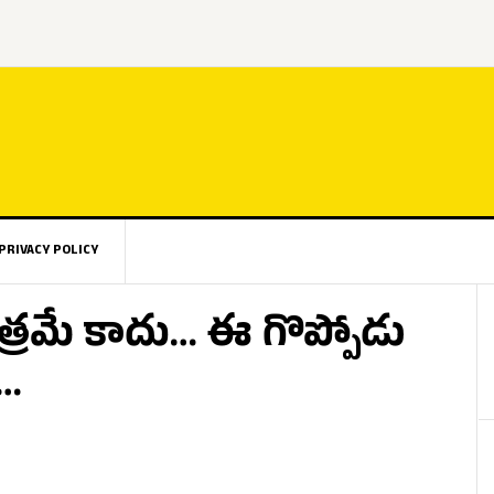
PRIVACY POLICY
త్రమే కాదు… ఈ గొప్పోడు
ి…