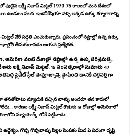
పుట్టిన లక్ష్మీ నివాస్ మిట్టల్ 1970-75 కాలంలో మన దేశంలో
ులు ఉండటం వలన ఇండోనేషియా వెళ్ళి అక్కడ ఉక్కు కర్మాగారాన్ని
ాస్ మిట్టల్ వేరే పద్ధతి ఎంచుకున్నారు. ప్రపంచంలో నష్టాల్లో ఉన్న ఉక్కు
లాభాల్లోకి తీసుకురావడం ఆయన ప్రత్యేకత.
ా, అమెరికా వంటి దేశాల్లో నష్టాల్లో ఉన్న ఉక్కు పరిశ్రమల్ని,
 లక్ష్మీ నివాస్ మిట్టల్. 15 సంవత్సరాల్లో సుమారు 47
ప్రైవేట్ స్టీల్ సామ్రాజ్యాన్ని స్థాపించి దానికి చక్రవర్తి గా
 తనతోపాటు మ్యాచుకి వచ్చిన వాళ్ళు అందరూ తన కారులో
దు… కారణం లక్ష్మీ నివాస్ మిట్టల్ కొడుకు ఆ రోజుల్లో అమెరికాలో
ాలోని న్యూయార్క్ లోనే పెట్టేవాడు.
్దేశ్యం. గొప్ప గొప్పవాళ్ళు పిల్లల పెంపకం మీద ఏ విధంగా దృష్టి