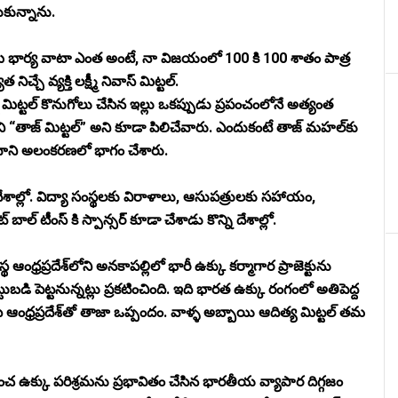
సుకున్నాను.
 భార్య వాటా ఎంత అంటే, నా విజయంలో 100 కి 100 శాతం పాత్ర
్చే వ్యక్తి లక్ష్మీ నివాస్ మిట్టల్.
క్ష్మీ మిట్టల్ కొనుగోలు చేసిన ఇల్లు ఒకప్పుడు ప్రపంచంలోనే అత్యంత
ంటిని “తాజ్ మిట్టల్” అని కూడా పిలిచేవారు. ఎందుకంటే తాజ్ మహల్‌కు
దాని అలంకరణలో భాగం చేశారు.
దేశాల్లో. విద్యా సంస్థలకు విరాళాలు, ఆసుపత్రులకు సహాయం,
ల్ టీంస్ కి స్పాన్సర్ కూడా చేశాడు కొన్ని దేశాల్లో.
్థ ఆంధ్రప్రదేశ్‌లోని అనకాపల్లిలో భారీ ఉక్కు కర్మాగార ప్రాజెక్టును
ెట్టుబడి పెట్టనున్నట్లు ప్రకటించింది. ఇది భారత ఉక్కు రంగంలో అతిపెద్ద
సి ఆంధ్రప్రదేశ్‌తో తాజా ఒప్పందం. వాళ్ళ అబ్బాయి ఆదిత్య మిట్టల్ తమ
ప్రపంచ ఉక్కు పరిశ్రమను ప్రభావితం చేసిన భారతీయ వ్యాపార దిగ్గజం