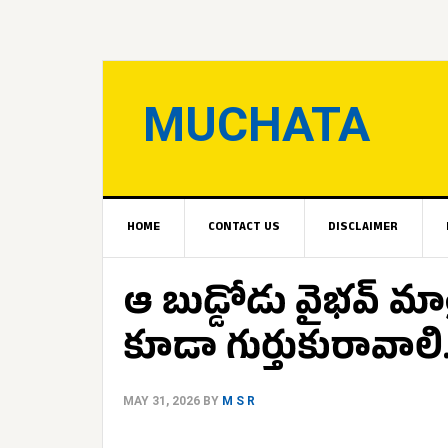
MUCHATA
HOME
CONTACT US
DISCLAIMER
ఆ బుడ్డోడు వైభవ్ మా
కూడా గుర్తుకురావాల
MAY 31, 2026
BY
M S R
.