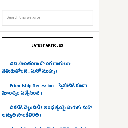
LATEST ARTICLES
ఎఐ సొంతంగా దొంగ దారులూ
వెతుకుతోంది.. మరో ముప్పు !
Friendship Recession – స్నేహానికి కూడా
మాంద్యం వచ్చేసింది !
చీకటికి చెల్లుచీటీ ! అంధత్వంపై పోరుకు మరో
అద్భుత సాంకేతికత !