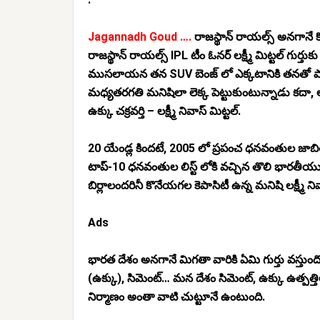
Jagannadh Goud ….
రాజస్థాన్ రాయల్స్ అనగానే కొ
రాజస్థాన్ రాయల్స్ IPL టీం ఓనర్ లక్ష్మీ మిట్టల్ గుర్
ముసలాయన తన SUV బెంజ్ లో ఎక్కటానికి తనతో పా
మధ్యతరగతి మనిషిలా లెక్క పెట్టుకుంటున్నాడు కదా, 
ఉక్కు చక్రవర్తి – లక్ష్మీ నివాస్ మిట్టల్.
20 యేండ్ల కిందటే, 2005 లో ప్రపంచ ధనవంతుల జాబితాల
టాప్-10 ధనవంతుల లిస్ట్ లోకి వచ్చిన తొలి భారతీయుడి
బిర్లాలందరినీ కొనేయగల కెపాసిటీ ఉన్న మనిషి లక్ష్మీ నివ
Ads
భారత దేశం అనగానే మిగతా వారికి ఏమి గుర్తు వస్తుంద
(ఉక్కు), సిమెంట్… మన దేశం సిమెంట్, ఉక్కు ఉత్పత్త
నిర్మాణం అంతా వాటి చుట్టూనే ఉంటుంది.