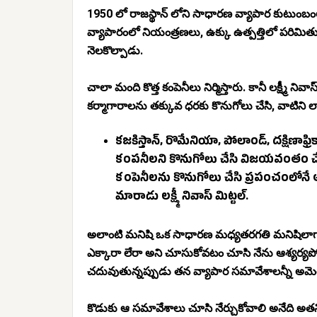
1950 లో రాజస్థాన్ లోని సాధారణ వ్యాపార కుటుంబంలో 
వ్యాపారంలో నియంత్రణలు, ఉక్కు ఉత్పత్తిలో పరిమిత
నెలకొల్పాడు.
చాలా మంది కొత్త కంపెనీలు నిర్మిస్తారు. కానీ లక్ష్మీ నివ
కర్మాగారాలను తక్కువ ధరకు కొనుగోలు చేసి, వాటిని 
కజకిస్తాన్, రొమేనియా, పోలాండ్, దక్షిణాఫ్రిక
కంపనీలని కొనుగోలు చేసి విజయవంతం చేశారు
కంపెనీలను కొనుగోలు చేసి ప్రపంచంలోనే అతిపెద్ద 
మారాడు లక్ష్మీ నివాస్ మిట్టల్.
అలాంటి మనిషి ఒక సాధారణ మధ్యతరగతి మనిషిలాగా
ఎక్కారా లేరా అని చూసుకోవటం చూసి నేను ఆశ్యర్యపోలే
చదువుతున్నప్పుడు తన వ్యాపార సమావేశాలన్నీ అమెరిక
కొడుకు ఆ సమావేశాలు చూసి నేర్చుకోవాలి అనేది అతని ఉద