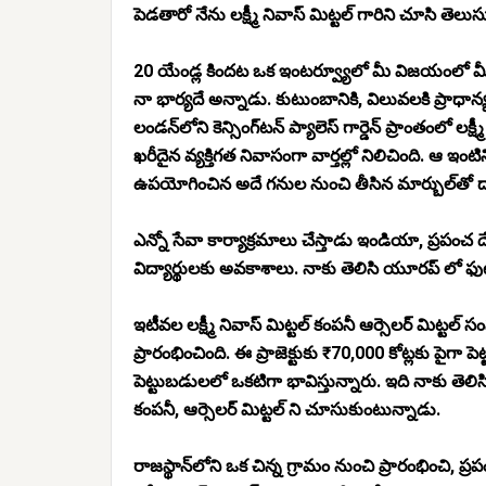
పెడతారో నేను లక్ష్మీ నివాస్ మిట్టల్ గారిని చూసి తెలు
20 యేండ్ల కిందట ఒక ఇంటర్వ్యూలో మీ విజయంలో మీ
నా భార్యదే అన్నాడు. కుటుంబానికి, విలువలకి ప్రాధాన్యత నిచ
లండన్‌లోని కెన్సింగ్‌టన్ ప్యాలెస్ గార్డెన్ ప్రాంతంలో ల
ఖరీదైన వ్యక్తిగత నివాసంగా వార్తల్లో నిలిచింది. ఆ ఇ
ఉపయోగించిన అదే గనుల నుంచి తీసిన మార్బుల్‌తో 
ఎన్నో సేవా కార్యాక్రమాలు చేస్తాడు ఇండియా, ప్రపంచ 
విద్యార్థులకు అవకాశాలు. నాకు తెలిసి యూరప్ లో ఫుట్ బా
ఇటీవల లక్ష్మీ నివాస్ మిట్టల్ కంపనీ ఆర్సెలర్ మిట్టల్ సంస
ప్రారంభించింది. ఈ ప్రాజెక్టుకు ₹70,000 కోట్లకు పైగా ప
పెట్టుబడులలో ఒకటిగా భావిస్తున్నారు. ఇది నాకు తెలి
కంపనీ, ఆర్సెలర్ మిట్టల్ ని చూసుకుంటున్నాడు.
రాజస్థాన్‌లోని ఒక చిన్న గ్రామం నుంచి ప్రారంభించి, 