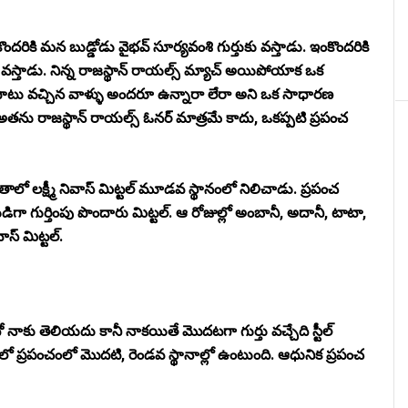
ందరికి మన బుడ్డోడు వైభవ్ సూర్యవంశి గుర్తుకు వస్తాడు. ఇంకొందరికి
తుకు వస్తాడు. నిన్న రాజస్థాన్ రాయల్స్ మ్యాచ్ అయిపోయాక ఒక
టు వచ్చిన వాళ్ళు అందరూ ఉన్నారా లేరా అని ఒక సాధారణ
అతను రాజస్థాన్ రాయల్స్ ఓనర్ మాత్రమే కాదు, ఒకప్పటి ప్రపంచ
ో లక్ష్మీ నివాస్ మిట్టల్ మూడవ స్థానంలో నిలిచాడు. ప్రపంచ
గా గుర్తింపు పొందారు మిట్టల్. ఆ రోజుల్లో అంబానీ, అదానీ, టాటా,
ాస్ మిట్టల్.
ో నాకు తెలియదు కానీ నాకయితే మొదటగా గుర్తు వచ్చేది స్టీల్
ిలో ప్రపంచంలో మొదటి, రెండవ స్థానాల్లో ఉంటుంది. ఆధునిక ప్రపంచ