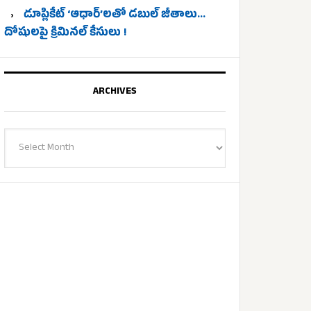
డూప్లికేట్ ‘ఆధార్’లతో డబుల్ జీతాలు…
దోషులపై క్రిమినల్ కేసులు !
ARCHIVES
Archives