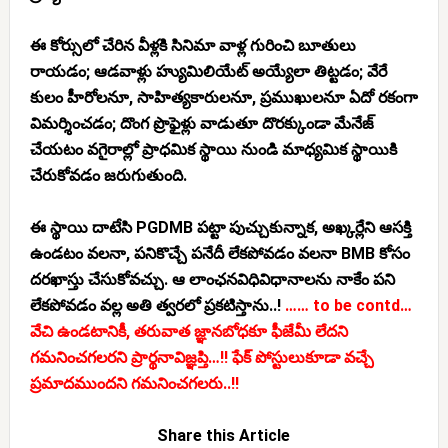
ఈ కోర్సులో చేరిన వీళ్లకి సినిమా వాళ్ల గురించి బూతులు
రాయడం; ఆడవాళ్లు హ్యుమిలియేట్ అయ్యేలా తిట్టడం; వేరే
కులం హీరోలనూ, సాహిత్యకారులనూ, ప్రముఖులనూ ఏదో రకంగా
విమర్శించడం; దొంగ ప్రొఫైళ్లు వాడుతూ దొరక్కుండా మేనేజ్
చేయటం వగైరాల్లో ప్రాధమిక స్థాయి నుండి మాధ్యమిక స్థాయికి
చేరుకోవడం జరుగుతుంది.
ఈ స్థాయి దాటేసి PGDMB పట్టా పుచ్చుకున్నాక, అఖ్కర్లేని ఆసక్తి
ఉండటం వలనా, పనికొచ్చే పనేదీ లేకపోవడం వలనా BMB కోసం
దరఖాస్తు చేసుకోవచ్చు. ఆ లాంఛనవిధివిధానాలను నాకేం పని
లేకపోవడం వల్ల అతి త్వరలో ప్రకటిస్తాను..!
…… to be contd…
వేచి ఉండటానికీ, తరువాత జ్ఞానబోధకూ ఫీజేమీ లేదని
గమనించగలరని ప్రార్థనావిజ్ఞప్తి…!! ఫేక్ పోస్టులుకూడా వచ్చే
ప్రమాదముందని గమనించగలరు..!!
Share this Article