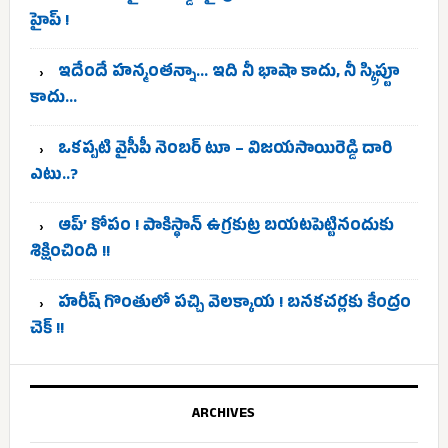
హైప్ !
ఇదేందే హన్మంతన్నా… ఇది నీ భాషా కాదు, నీ స్క్రిప్టూ
కాదు…
ఒకప్పటి వైసీపీ నెంబర్ టూ – విజయసాయిరెడ్డి దారి
ఎటు..?
ఆప్’ కోపం ! పాకిస్థాన్ ఉగ్రకుట్ర బయటపెట్టినందుకు
శిక్షించింది !!
హరీష్ గొంతులో పచ్చి వెలక్కాయ ! బనకచర్లకు కేంద్రం
చెక్ !!
ARCHIVES