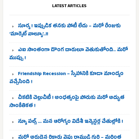
LATEST ARTICLES
సూర్య ! ఇప్పుడిక తనకు పోటీ లేదు – మరో రేంజుకు
‘మార్కెట్ వాల్యూ’..!!
ఎఐ సొంతంగా దొంగ దారులూ వెతుకుతోంది.. మరో
ముప్పు !
Friendship Recession – స్నేహానికి కూడా మాంద్యం
వచ్చేసింది !
చీకటికి చెల్లుచీటీ ! అంధత్వంపై పోరుకు మరో అద్భుత
సాంకేతికత !
న్యూ పల్స్ … మన ఆరోగ్యం విదేశీ ఇన్వెస్టర్ల చేతుల్లోకి !
మరో అరుదైన రికార్డు వైపు రాముడి గురి – మరింత