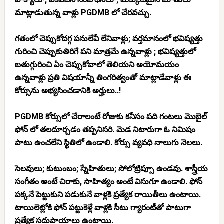
మాట్లాడుతున్న వాళ్లు PGDMB లో చేరవచ్చు.
గతంలో చెప్పుకోదగ్గ పనులేవీ లేనివాళ్లు; వర్తమానంలో భవిష్యత్తు
గురించి చెప్పుకుతిరిగే పని మాత్రమే ఉన్నవాళ్లు ; భవిష్యత్తులో
బతుగ్గురించి ఏం చెప్పుకోవాలో తెలియని అయోమయం
ఉన్నవాళ్లు ప్రతి విషయాన్నీ తింగరిత్వంతో మాట్లాడేవాళ్లు ఈ
కోర్సును అభ్యసించడానికి అర్హులు..!
PGDMB కోర్సులో చేరాలంటే రోజుకు కనీసం పది గంటలు మొబైల్
ఫోన్ లో తలదూర్చడం తప్పనిసరి. మెడ నిటారుగా ఓ నిమిషం
పాటు ఉంచలేని స్థితిలో ఉండాలి. కోర్సు వ్యవధి నాలుగు నెలలు.
సెలవులు; కుటుంబం; స్నేహితులు; సోలోట్రిప్సూ ఉండవు. శాస్త్రీయ
సంగీతం అంటే చిరాకు, సాహిత్యం అంటే విసుగూ ఉండాలి. ఫోన్
పక్కనే పెట్టుకుని పడుకునే వాళ్లకి ప్రత్యేక రాయితీలు ఉంటాయి.
టాయిలెట్లోకి ఫోన్ పట్టుకెళ్లే వాళ్లకి సీటు గ్యారంటీతో పాటుగా
ప్రత్యేక సదుపాయాలు ఉంటాయి.