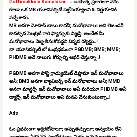
Gottimukkala Kamalakar ….
ఆయొక్క ప్రకారంగా నేను
కూడా ఒక MB యూనివర్సిటీ పెట్టేసెయ్యాలని ఓ నిర్ణయానికి
వచ్చేశాను.
MB అనగా మోహన్ బాబు కాదనీ; మనోభావాలు అని లెజండరీ
కావల్సిన సెలబ్రిటీ గారి ఫ్యాన్సుకు విజ్ఞప్తి. అంచేత మీ
మనోభావాలు దెబ్బతీసుకోవద్దని విన్నప రిక్వెస్టు..!
నా యూనివర్సిటీ లో ఓంప్రధమంగా PGDMB; BMB; MMB;
PHDMB అనే నాలుగు కోర్సుల్ని ఆఫర్ చేస్తున్నా..!
PGDMB అనగా పోస్ట్ గ్రాడ్యుయేట్ డిప్లొమా ఇన్ మనోభావాలు
అనీ; BMB అనగా బ్యాచిలర్స్ ఇన్ మనోభావాలు అనీ; MMB
అనగా మాస్టర్స్ ఇన్ మనోభావాలు అనీ మరియూ PHDMB అనీ
డాక్టర్స్ ఇన్ మనోభావాలు అని మనవి చేసుకుంటున్నా..!
Ads
ఓం ప్రధమంగా అక్షరదోషాలూ; అప్పుతచ్చులూ; అన్వయం లేని
వాక్యాలూ; ఏకవచన సంబోధనలూ; మిక్కుటమైన బూతులు