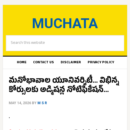
MUCHATA
HOME
CONTACT US
DISCLAIMER
PRIVACY POLICY
మనోభావాల యూనివర్శిటీ… విభిన్న
కోర్సులకు అడ్మిషన్ల నోటిఫికేషన్…
MAY 14, 2026
BY
M S R
.