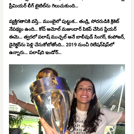
ప్రీమియర్ లీగ్ టైటిల్‌ను గెలుచుకుంది…
వ్యక్తిగతానికి వస్తే… ముంబైలో పుట్టుక… తండ్రి, సోదరుడికి క్రికెట్
నేపథ్యం ఉంది… కోచ్ అమోల్ మజుందార్ పికప్ చేసిన ప్లేయర్
ఈమె… త్వరలో పలాష్ ముచ్చల్ అనే బాలీవుడ్ సింగర్, కంపోజర్,
డైరెక్టర్‌ను పెళ్లి చేసుకోబోతోంది… 2019 నుంచీ రిలేషన్‌షిప్‌లో
ఉన్నారు… పలాష్‌ది ఇండోర్…