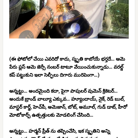
(ఈ ఫోటోలో చేయి ఎవరిదో కాదు, స్మృతి కాబోయే భర్తదే… ఆమె
పేరు ప్లస్ ఆమె జెర్సీ నంబర్ టాటూ వేయించుకున్నాడు… వరల్డ్
కప్ పట్టుకుని ఇలా సెల్ఫీలు దిగారు మురిపెంగా…)
అన్నట్టు… అందమైంది కదా, పైగా పాపులర్ వుమెన్ క్రికెటర్…
అందుకే బ్రాండ్ వాల్యూ ఎక్కువ… హ్యూందాయ్, నైక్, రెడ్ బుల్,
మాస్టర్ కార్డ్, హెచ్‌పీ, అమెజాన్, బోట్, అమూల్, గుడ్ డాట్, హీరో
మోటోకార్ప్ ఉత్పత్తులకు మోడలింగ్ చేసింది…
అన్నట్టు… హర్మన్ ప్రీత్ ను తప్పించేసి, ఇక స్మృతిని అన్ని