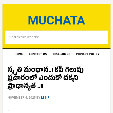
MUCHATA
HOME
CONTACT US
DISCLAIMER
PRIVACY POLICY
స్మృతి మంధాన..! కప్ గెలుపు
ప్రచారంలో ఎందుకో దక్కని
ప్రాధాన్యత ..!!
NOVEMBER 4, 2025
BY
M S R
.