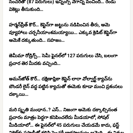
సెంచరీతో (87 పరుగులు) ఇన్నింగ్స్ వేగాన్ని పెంచింది… రెండు
వికెట్లు తీసుకుంది…
హర్మన్‌ప్రీత్
కౌర్
…
కెప్టెన్‌గా జట్టును నడిపించిన తీరు, ఆమె
వ్యూహాలు చర్చనీయాంశమయ్యాయి… ఎక్కువ క్రెడిట్ కెప్టెన్‌గా
ఆమెకే దక్కుతుంది… సహజం…
జెమీమా రోడ్రిగ్స్… సెమీ ఫైనల్‌లో 127 పరుగులు చేసి, బలంగా
ప్రచార తెర మీదకు వచ్చింది…
అమన్‌జోత్ కౌర్… దక్షిణాఫ్రికా కెప్టెన్ లారా వోల్వార్ట్ క్యాచ్‌ను
బౌండరీ లైన్ వద్ద పట్టిన క్యాచుతో ఈమెకు కూడా మంచి ప్రశంసలు
దక్కాయి…
మరి స్మృతి మంధాన..? ఎస్… నిజంగా ఆమెకు దక్కాల్సినంత
ప్రచారం మాత్రం పెద్దగా కనిపించలేదు మీడయాలో, సోషల్
మీడియాలో… ఈ ఫైనల్‌లో 45 పరుగులు చేయడమే కాదు, ఫస్ట్
వికెట్‌కు షఫాలీతో కలిసి సెంచరీ భాగస్వామ్యం ఆమెది… ఈ నిశ్శబ్ద