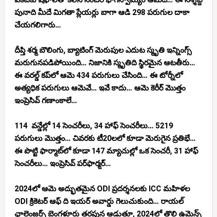
పునాది మీదే మిగతా ప్లేయర్లు బాగా ఆడి 298 పరుగుల దాకా
చేయగలిగారు…
దీప్తి శర్మ బౌలింగు, బ్యాటింగ్ మెరుపుల ఎదుట స్మృతి ఇన్నింగ్స్
మరుగునపడిపోయింది… నిజానికి స్మృతిది స్థిరమైన ఆటతీరు…
ఈ వరల్డ్ కప్‌లో ఆమె 434 పరుగులు చేసింది… ఈ టోర్నీలో
అత్యధిక పరుగులు ఆమెవే… ఇవే కాదు… ఆమె కెరీర్ మొత్తం
ఇంప్రెసివ్ గణాంకాలే…
114 వన్డేల్లో 14 సెంచరీలు, 34 హాఫ్ సెంచరీలు… 5219
పరుగులు మొత్తం… చివరకు టీ20లలో కూడా మెరుగైన ప్రతిభే…
ఈ పొట్టి ఫార్మాట్‌లో కూడా 147 మ్యాచుల్లో ఒక సెంచరీ, 31 హాఫ్
సెంచరీలు… ఇంప్రెసివ్ పర్‌ఫార్మర్…
2024లో ఆమె అద్భుతమైన ODI ప్రదర్శనలకు ICC మహిళల
ODI క్రికెటర్ ఆఫ్ ది ఇయర్ అవార్డు గెలుచుకుంది… రాయల్
ఛాలెంజర్స్ బెంగళూరు తరపున ఆడుతూ, 2024లో తొలి ఉమెన్స్