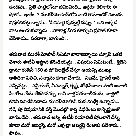
ఉండవు… ప్రతి పాత్రలోనూ జీవించింది… ఇద్దరూ కలిశారు ఈ
షోలో… ఇంకేం..? మురళీమోహన్‌లోని నాటి రొమాంటిక్ నటుడు
నిద్రలేచినట్టున్నాడు… ‘సిరిమల్లె పువ్వల్లే నవ్వు…’ అని అక్కడే
పాట అందుకున్నాడు… మోకాళ్ల మీద కూర్చుని ప్రపోజ్ కూడా
చేసేశాడు… సరదాగా, బాగుంది…
తరువాత మురళీమోహన్‌ సినిమా వారాలబ్బాయి స్పూఫ్ ఒకటి
చేశారు ఈటీవీ ఆస్థాన కమెడియన్లు… విషయం ఏమిటంటే… శ్రీదేవి
డ్రామా కంపెనీ 150 వ షో సెలబ్రేట్ చేస్తూ ఆయన్ని ముఖ్య
అతిథిగా పిలిచి, సన్మానం కూడా చేశారు… నిజమే, హైపర్ ఆది
చెప్పినట్టు… ఎన్టీయార్, ఏఎన్నార్, కృష్ణ, శోభన్‌బాబు వంటి ఆనాటి
హీరోలు నేడు లేకపోవచ్చు, కానీ వాళ్ల సమకాలీనుడు, వాళ్లతో
కలిసి పనిచేసినవాడు మురళీమోహన్ మన మధ్యే ఉన్నాడు…
సరే, షో విషయానికి వస్తే మొదట్లో కాస్త డిఫరెంటు కాన్సెప్టులతో
బాగుండేది… తరువాత అన్ని ఈటీవీ రియాలిటీ షోలలాగే దీన్ని
కూడా మరో జబర్దస్త్, మరో ఎక్సట్రా జబర్దస్త్ రేంజుకు పడేశారు…
ఫాఫం…