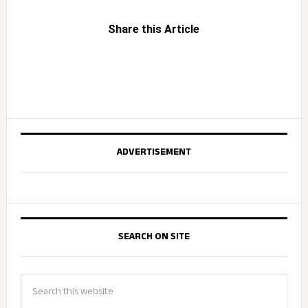
Share this Article
ADVERTISEMENT
SEARCH ON SITE