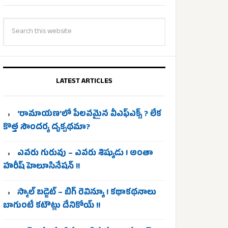
LATEST ARTICLES
‘రామాయణ’లో పేలవమైన వీఎఫ్‌ఎక్స్ ? లేక
కొత్త సౌందర్య దృక్పథమా?
ఎవరు గురువు – ఎవరు శిష్యుడు ! అంతా
హరీష్ హెలూసినేషన్ !!
స్మాల్ బడ్జెట్ – బిగ్ రెవిన్యూ ! కథాకథనాలు
బాగుంటే కటౌట్లు దేనికోయ్ !!