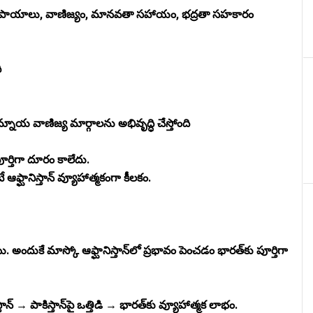
ిక సదుపాయాలు, వాణిజ్యం, మానవతా సహాయం, భద్రతా సహకారం
ి
త్యామ్నాయ వాణిజ్య మార్గాలను అభివృద్ధి చేస్తోంది
ర్తిగా దూరం కాలేదు.
ఫ్ఘానిస్తాన్ వ్యూహాత్మకంగా కీలకం.
 అందుకే మాస్కో ఆఫ్ఘానిస్తాన్‌లో ప్రభావం పెంచడం భారత్‌కు పూర్తిగా
ాన్ → పాకిస్తాన్‌పై ఒత్తిడి → భారత్‌కు వ్యూహాత్మక లాభం.