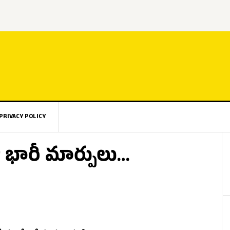
PRIVACY POLICY
 భారీ మార్పులు…