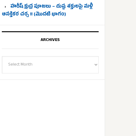
హరీష్ క్షుద్ర పూజలు – దుష్ట శక్తులపై మళ్లీ
ఆసక్తికర చర్చ !! (మొదటి భాగం)
ARCHIVES
Archives