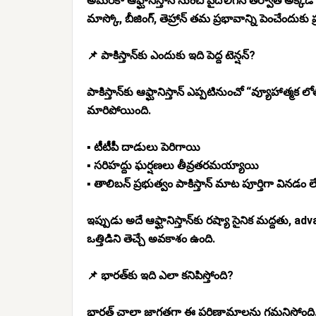
అమెరికా ఆఫ్ఘానిస్తాన్ నుంచి వైదొలిగిన తర్వాత అక్కడ
మాస్కో, బీజింగ్, తెహ్రాన్ తమ ప్రభావాన్ని పెంచేందుకు ప
📌 పాకిస్తాన్‌కు ఎందుకు ఇది పెద్ద టెన్షన్?
పాకిస్తాన్‌కు ఆఫ్ఘానిస్తాన్ ఎప్పటినుంచో “వ్యూహాత్మక లో
మారిపోయింది.
▪️ టీటీపీ దాడులు పెరిగాయి
▪️ సరిహద్దు ఘర్షణలు తీవ్రతరమయ్యాయి
▪️ తాలిబన్ ప్రభుత్వం పాకిస్తాన్ మాట పూర్తిగా వినడం ల
ఇప్పుడు అదే ఆఫ్ఘానిస్తాన్‌కు రష్యా సైనిక మద్దతు,
ఒత్తిడిని తెచ్చే అవకాశం ఉంది.
📌 భారత్‌కు ఇది ఎలా కనిపిస్తోంది?
భారత్ చాలా జాగ్రత్తగా ఈ పరిణామాలను గమనిస్తోంది