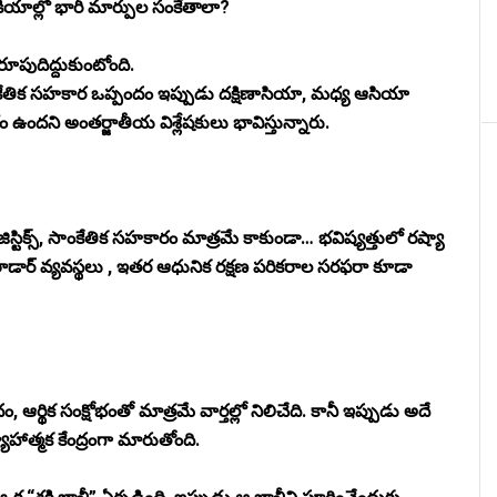
జకీయాల్లో భారీ మార్పుల సంకేతాలా?
ూపుదిద్దుకుంటోంది.
-సాంకేతిక సహకార ఒప్పందం ఇప్పుడు దక్షిణాసియా, మధ్య ఆసియా
ఉందని అంతర్జాతీయ విశ్లేషకులు భావిస్తున్నారు.
్టిక్స్, సాంకేతిక సహకారం మాత్రమే కాకుండా… భవిష్యత్తులో రష్యా
రాడార్ వ్యవస్థలు , ఇతర ఆధునిక రక్షణ పరికరాల సరఫరా కూడా
, ఆర్థిక సంక్షోభంతో మాత్రమే వార్తల్లో నిలిచేది. కానీ ఇప్పుడు అదే
ూహాత్మక కేంద్రంగా మారుతోంది.