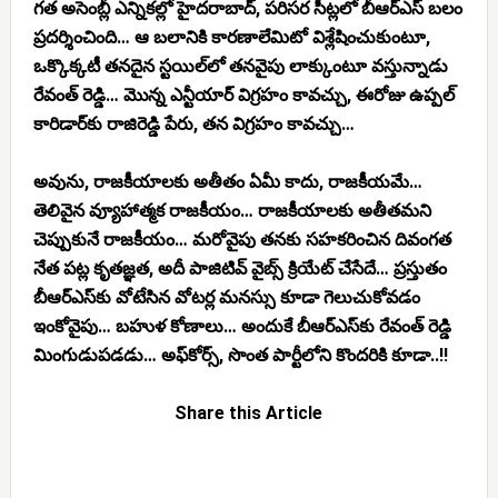
గత అసెంబ్లీ ఎన్నికల్లో హైదరాబాద్, పరిసర సీట్లలో బీఆర్ఎస్ బలం
ప్రదర్శించింది… ఆ బలానికి కారణాలేమిటో విశ్లేషించుకుంటూ,
ఒక్కొక్కటీ తనదైన స్టయిల్‌లో తనవైపు లాక్కుంటూ వస్తున్నాడు
రేవంత్ రెడ్డి… మొన్న ఎన్టీయార్ విగ్రహం కావచ్చు, ఈరోజు ఉప్పల్
కారిడార్‌కు రాజిరెడ్డి పేరు, తన విగ్రహం కావచ్చు…
అవును, రాజకీయాలకు అతీతం ఏమీ కాదు, రాజకీయమే…
తెలివైన వ్యూహాత్మక రాజకీయం… రాజకీయాలకు అతీతమని
చెప్పుకునే రాజకీయం… మరోవైపు తనకు సహకరించిన దివంగత
నేత పట్ల కృతజ్ఞత, అదీ పాజిటివ్ వైబ్స్ క్రియేట్ చేసేదే… ప్రస్తుతం
బీఆర్ఎస్‌కు వోటేసిన వోటర్ల మనస్సు కూడా గెలుచుకోవడం
ఇంకోవైపు… బహుళ కోణాలు… అందుకే బీఆర్ఎస్‌కు రేవంత్ రెడ్డి
మింగుడుపడడు… అఫ్‌కోర్స్, సొంత పార్టీలోని కొందరికి కూడా..!!
Share this Article