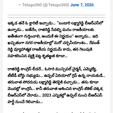
— Telugu360 (@Telugu360)
June 7, 2026
ఇక్కడ తనే ఓ క్లారిటీ ఇచ్చాడు… ‘‘బండారి లక్ష్మారెడ్డి బీఆర్ఎస్‌లో
ఉన్నాడు… ఐతేనేం, రాజిరెడ్డి సేవల్ని మనం రాజకీయాలకు
అతీతంగా గుర్తించాలి, అందుకే ఈ నిర్ణయం’’ అన్నాడు… ఇది
ఖచ్చితంగా నగర రాజకీయాల్లో మరో చర్చనీయాంశం… రేవంత్
రెడ్డి వ్యూహాత్మక రాజకీయ నిర్ణయమే కాదు, తన గెలుపుకి
సహకరించిన వ్యక్తి పట్ల కృతజ్ఙత కూడా…
రాజిరెడ్డి కాంగ్రెస్ లీడరే… ఓసారి మున్సిపల్ చైర్మన్, ఎమ్మెల్యే,
టీటీడీ బోర్డు సభ్యుడు… ఉప్పల్ ఏరియాలో గ్రిప్ ఉన్న నాయకుడే…
తరువాత సోదరుడు లక్ష్మారెడ్డి తెరపైకి వచ్చాడు… తను కూడా
మొదట్లో కాంగ్రెసే… కానీ తరువాత ఆశించిన కాంగ్రెస్ టికెట్ దక్కక,
బీఆర్ఎస్‌లో చేరాడు… 2023 ఎన్నికల్లో ఉప్పల్ నుంచి బీఆర్ఎస్
పార్టీ నుంచే గెలిచాడు…