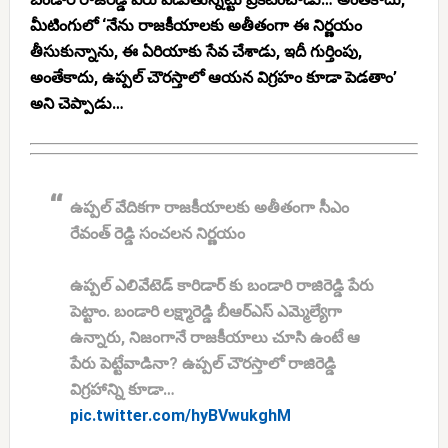
మీటింగులో ‘నేను రాజకీయాలకు అతీతంగా ఈ నిర్ణయం
తీసుకున్నాను, ఈ ఏరియాకు సేవ చేశాడు, ఇదీ గుర్తింపు,
అంతేకాదు, ఉప్పల్ చౌరస్తాలో ఆయన విగ్రహం కూడా పెడతాం’
అని చెప్పాడు…
ఉప్పల్ వేదికగా రాజకీయాలకు అతీతంగా సీఎం
రేవంత్ రెడ్డి సంచలన నిర్ణయం
ఉప్పల్ ఎలివేటెడ్ కారిడార్‌ కు బండారి రాజిరెడ్డి పేరు
పెట్టాం. బండారి లక్ష్మారెడ్డి బీఆర్ఎస్ ఎమ్మెల్యేగా
ఉన్నారు, నిజంగానే రాజకీయాలు చూసి ఉంటే ఆ
పేరు పెట్టేవాడినా? ఉప్పల్ చౌరస్తాలో రాజిరెడ్డి
విగ్రహాన్ని కూడా…
pic.twitter.com/hyBVwukghM