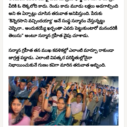
వీరికి ఓ లెక్కలోది కాదు. రెండు కాదు మూడు లక్షలు అడగాల్సింది
అని ఈ ఏర్పాట్లు చూసిన తరువాత అనిపిస్తుంది. పేరుకు
‘కిన్నెరసాని వచ్చిందయ్యా’ అనే సంస్థ సన్మానం చేస్తున్నట్టు
చెప్పినా.. అందుకయ్యే ఖర్చంతా ఎవరు పెట్టుకుంటారో మనందరికీ
తెలుసు” అంటూ సన్మాన గ్రహీత వైపు చూశాడు.
సన్మాన గ్రహీత తన ముఖ కవళికల్లో ఎలాంటి మార్పూ రాకుండా
జాగ్రత్త పడ్డాడు. ఎలాంటి విపత్కర పరిస్థితుల్లోనైనా
నిభాయించుకునే గుణం కవిగా మారిన తరువాత అబ్బింది.