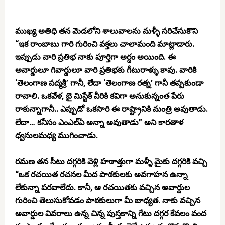
ముఖ్య అతిధి తన మెడలోని శాలువాలను మళ్ళీ సరిచేసుకొని
“ఇక రాంబాబు గారి గురించి వక్తలు చాలామంది మాట్లాడారు.
ఇప్పుడు వారి ప్రతిభ నాకు పూర్తిగా అర్ధం అయింది. ఈ
అవార్డులూ గివార్డులూ వారి ప్రతిభకు గీటురాళ్ళు కావు. వారికి
‘తెలంగాణ పద్మశ్రీ’ గానీ, లేదా ‘తెలంగాణ రత్న’ గానీ తప్పకుండా
రావాలి. ఒకవేళ, బై మిస్టేక్ వీరికి కవిగా అనుకున్నంత పేరు
రాకున్నాగానీ.. ఎప్పుడో ఒకసారి ఈ రాష్ట్రానికి మంత్రి అవుతాడు.
లేదా… కనీసం ఎంఎల్ఏ అన్నా అవుతాడు” అని కారతాళ
ధ్వనులమధ్య ముగించాడు.
రమణ తన సీటు దగ్గరికి వెళ్లి హఠాత్తుగా మళ్ళీ మైకు దగ్గరికి వచ్చి
“ఒక రచయిత రచనల మీద పాఠకులకు అవగాహన ఉన్నా
లేకున్నా పరవాలేదు. కానీ, ఆ రచయితకు వచ్చిన అవార్డుల
గురించి తెలుసుకోవడం పాఠకులుగా మీ బాధ్యత. నాకు వచ్చిన
అవార్డుల వివరాలు ఉన్న చిన్న పుస్తకాన్ని గేటు దగ్గర కేవలం వంద