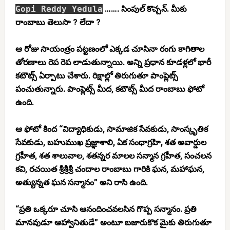
Gopi Reddy Yedula
……. సింపుల్ కొచ్చన్. మీకు
రాంబాబు తెలుసా ? లేదా ?
ఆ రోజు సాయంత్రం పట్టణంలో ఎక్కడ చూసినా రంగు కాగితాల
తోరణాలు రెప రెప లాడుతున్నాయి. అన్ని ప్రధాన కూడళ్లలో భారీ
కటౌట్స్ ఏర్పాటు చేశారు. రిక్షాల్లో తిరుగుతూ పాంప్లెట్స్
పంచుతున్నారు. పాంప్లెట్స్ మీద, కటౌట్స్ మీద రాంబాబు ఫోటో
ఉంది.
ఆ ఫోటో కింద “విద్యాధికుడు, సామాజిక సేవకుడు, సాంస్కృతిక
సేవకుడు, బహుముఖ ప్రజ్ఞాశాలి, ఏక సంధాగ్రహి, శత అవార్డుల
గ్రహీత, శత శాలువాల, శతన్నర మాలల సన్మాన గ్రహీత, సంచలన
కవి, రచయిత శ్రీశ్రీశ్రీ చందాల రాంబాబు గారికి ఘన, మహాఘన,
అత్యున్నత ఘన సన్మానం” అని రాసి ఉంది.
“ప్రతి ఒక్కరూ చూసి ఆనందించవలసిన గొప్ప సన్మానం. ప్రతి
మానవుడూ ఆహ్వానితుడే” అంటూ బజారుకొక మైకు తిరుగుతూ