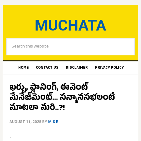
MUCHATA
HOME
CONTACT US
DISCLAIMER
PRIVACY POLICY
ఖర్చు, ప్లానింగ్, ఈవెంట్
మేనేజ్‌మెంట్… సన్మానసభలంటే
మాటలా మరి..?!
AUGUST 11, 2025
BY
M S R
.