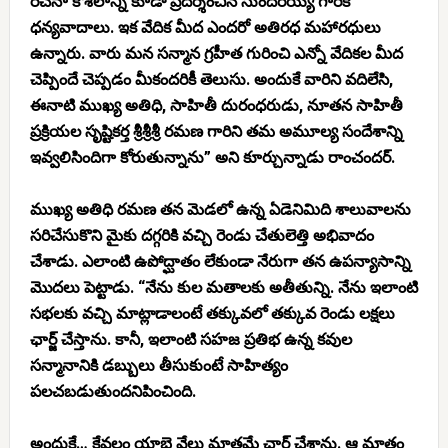
రచనా కౌశలాన్ని కూడా ప్రదర్శించిన సుందరయ్య గారికి
ధన్యవాదాలు. ఇక వేదిక మీద ఎందరో అతిరధ మహారధులు
ఉన్నారు. వారు మన సన్మాన గ్రహీత గురించి ఎన్నో వేదికల మీద
చెప్పిందే చెప్పడం మీకందరికీ తెలుసు. అందుకే వారిని వదిలేసి,
ఈనాటి ముఖ్య అతిధి, సాహితీ దురంధరుడు, నూతన సాహితీ
ప్రక్రియల సృష్టికర్త శ్రీశ్రీశ్రీ రమణ గారిని తమ అమూల్య సందేశాన్ని
ఇవ్వలిసిందిగా కోరుతున్నాను” అని కూర్చున్నాడు రాంచందర్.
ముఖ్య అతిధి రమణ తన మెడలో ఉన్న ఏడెనిమిది శాలువాలను
సరిచేసుకొని మైకు దగ్గరికి వచ్చి రెండు చేతులెత్తి అభివాదం
చేశాడు. ఎలాంటి ఉపోద్ఘాతం లేకుండా నేరుగా తన ఉపన్యాసాన్ని
మొదలు పెట్టాడు. “నేను కుల మతాలకు అతీతున్ని. నేను ఇలాంటి
సభలకు వచ్చి మాట్లాడాలంటే తక్కువలో తక్కువ రెండు లక్షలు
ఛార్జ్ చేస్తాను. కానీ, ఇలాంటి సహజ ప్రతిభ ఉన్న కవుల
సన్మానానికి డబ్బులు తీసుకుంటే సాహిత్యం
పలచబడుతుందనిపించింది.
అందుకే… కేవలం యాభై వేలు మాత్రమే ఛార్జ్ చేశాను. ఆ మాత్రం