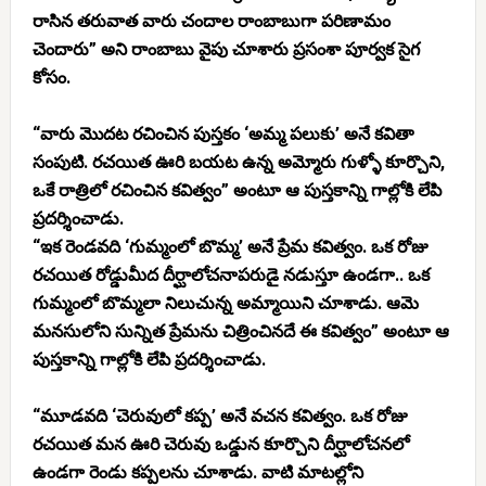
రాసిన తరువాత వారు చందాల రాంబాబుగా పరిణామం
చెందారు” అని రాంబాబు వైపు చూశారు ప్రసంశా పూర్వక సైగ
కోసం.
“వారు మొదట రచించిన పుస్తకం ‘అమ్మ పలుకు’ అనే కవితా
సంపుటి. రచయిత ఊరి బయట ఉన్న అమ్మోరు గుళ్ళో కూర్చొని,
ఒకే రాత్రిలో రచించిన కవిత్వం” అంటూ ఆ పుస్తకాన్ని గాల్లోకి లేపి
ప్రదర్శించాడు.
“ఇక రెండవది ‘గుమ్మంలో బొమ్మ’ అనే ప్రేమ కవిత్వం. ఒక రోజు
రచయిత రోడ్డుమీద దీర్ఘాలోచనాపరుడై నడుస్తూ ఉండగా.. ఒక
గుమ్మంలో బొమ్మలా నిలుచున్న అమ్మాయిని చూశాడు. ఆమె
మనసులోని సున్నిత ప్రేమను చిత్రించినదే ఈ కవిత్వం” అంటూ ఆ
పుస్తకాన్ని గాల్లోకి లేపి ప్రదర్శించాడు.
“మూడవది ‘చెరువులో కప్ప’ అనే వచన కవిత్వం. ఒక రోజు
రచయిత మన ఊరి చెరువు ఒడ్డున కూర్చొని దీర్ఘాలోచనలో
ఉండగా రెండు కప్పలను చూశాడు. వాటి మాటల్లోని