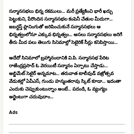
సన్మానసభలు భిన్న రకములు… మరీ ప్రత్యేకించి భారీ ఖర్చు
పెట్టుకుని, పేరొందిన సన్మానసభల కంపెనీ చేతుల మీదుగా…
జబర్దస్త్ ప్లానింగుతో జరిపించుకునే సన్మానసభలు ఆ
భిన్నత్వంలోనూ ఎక్కువ భిన్నత్వం… అసలు సన్మానసభలు జరిగే
తీరు మీద పలు తెలుగు సినిమాల్లో సెటైరిక్ సీన్లు కనిపిస్తాయి…
అదేదో సినిమాలో బ్రహ్మానందానికి వి.పి. సన్మానసభ పేరిట
రాజేంద్రప్రసాద్ ఓ వెరయిటీ సన్మానం ఏర్పాటు చేస్తాడు…
అల్టిమేట్ సెటైర్ అన్నమాట… తరువాత టాలీవుడ్ వజ్రోత్సవ
వేడుకల్లో ఏవీఎస్, గుండు హన్మంతరావు స్కిట్ కూడా… ఇదంతా
ఎందుకు చెప్పుకుంటున్నాం అంటే… పదండి, ఓ వ్యంగ్యం
అర్జెంటుగా చదువుదాం…
Ads