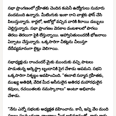
సభా ప్రాంగణంలో గ్రహీతకు చెందిన కంపెనీ ఉద్యోగులు సుమారు
వందమంది ఉన్నారు. మీటింగుకు ఇంకా రాని వాళ్లకు ఫోన్ చేసి
పిలుస్తున్నారు. కార్లలో, ఆటోల్లో వచ్చిన వారికి కిరాయి డబ్బులు
చెల్లిస్తున్నారు. సభా ప్రాంగణం వెనకాల వంటశాలలో పొగలు
తెరలు తెరలుగా పైకి లేస్తున్నాయి. ఆహ్వానితులందరికీ భోజనాలు
ఏర్పాటు చేస్తున్నారు. ఒక్కసారిగా చీకట్లను చీలుస్తూ
దేదీప్యమానంగా లైట్లు వెలిగాయి.
సభాధ్యక్షుడు రాంచందర్ మైకు ముందుకు వచ్చి పాటలు
పాడుతున్న ఆర్కెస్ట్రా బృందానికి సైగ చేశాడు ఆపమని. సభని
ఒక్కసారిగా నిశ్శబ్దం ఆవహించింది. “ఈనాటి సన్మాన గ్రహీతకు,
ముఖ్య అతిథికి, వేదిక మీద ఆసీనులైన అతిరధ మహారధులైన
కవులు, రచయితలకు నమస్కారాలు” అంటూ అభివాదం
చేశాడు.
“నేను ఎన్నో సభలకు అధ్యక్షత వహించాను. కానీ, ఇన్ని వేల మంది
ప్రజలు స్వచ్చందంగా, రాంబాబు మీద అభిమానంతో.. కాదు కాదు