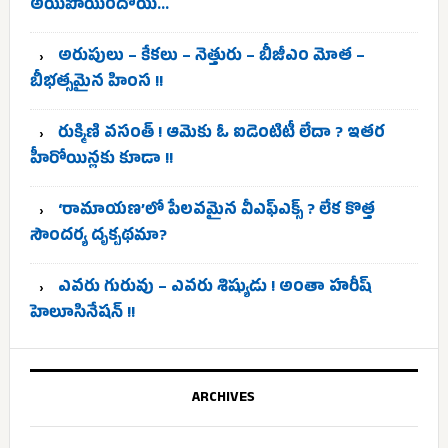
అయిపోయిందోయ్…
అరుపులు – కేకలు – నెత్తురు – బీజీఎం మోత –
బీభత్సమైన హింస !!
రుక్మిణి వసంత్ ! ఆమెకు ఓ ఐడెంటిటీ లేదా ? ఇతర
హీరోయిన్లకు కూడా !!
‘రామాయణ’లో పేలవమైన వీఎఫ్‌ఎక్స్ ? లేక కొత్త
సౌందర్య దృక్పథమా?
ఎవరు గురువు – ఎవరు శిష్యుడు ! అంతా హరీష్
హెలూసినేషన్ !!
ARCHIVES