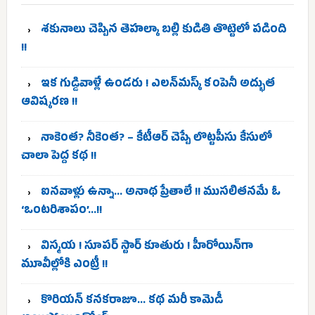
శకునాలు చెప్పిన తెహల్కా బల్లి కుడితి తొట్టెలో పడింది
!!
ఇక గుడ్డివాళ్లే ఉండరు ! ఎలన్‌మస్క్ కంపెనీ అద్భుత
ఆవిష్కరణ !!
నాకెంత? నీకెంత? – కేటీఆర్ చెప్పే లొట్టపీసు కేసులో
చాలా పెద్ద కథ !!
ఐనవాళ్లు ఉన్నా… అనాథ ప్రేతాలే !! ముసలితనమే ఓ
‘ఒంటరిశాపం’…!!
విస్మయ ! సూపర్ స్టార్ కూతురు ! హీరోయిన్‌గా
మూవీల్లోకి ఎంట్రీ !!
కొరియన్ కనకరాజూ… కథ మరీ కామెడీ