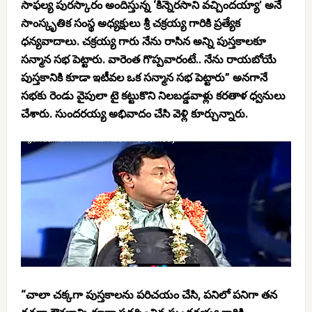
సాఫల్య పురస్కారం అందిస్తున్న ‘కిన్నెరసాని వచ్చిందయ్యా’ అనే
సాంస్కృతిక సంస్థ అధ్యక్షులు శ్రీ చక్రయ్య గారికి ప్రత్యేక
ధన్యవాదాలు. చక్రయ్య గారు నేను రాసిన అన్ని పుస్తకాలకూ
సన్మాన సభ పెట్టారు. వారెంత గొప్పవారంటే.. నేను రాయబోయే
పుస్తకానికి కూడా ఇటీవల ఒక సన్మాన సభ పెట్టారు” అనగానే
సభకు రెండు వైపులా టై కట్టుకొని నిలబడ్డవాళ్లు కరతాళ ధ్వనులు
చేశారు. సుందరయ్య అభివాదం చేసి వెళ్లి కూర్చున్నారు.
“చాలా చక్కగా పుస్తకాలను పరిచయం చేసి, పనిలో పనిగా తన