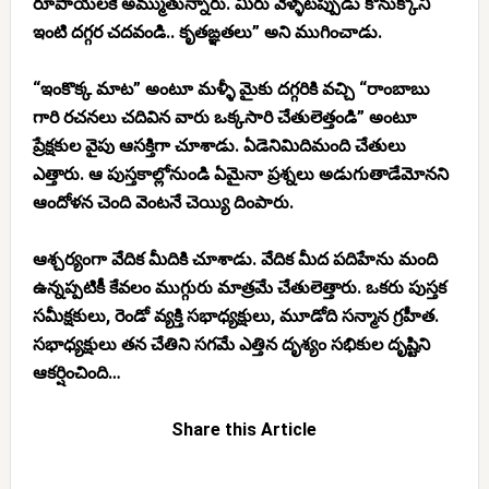
రూపాయలకే అమ్ముతున్నారు. మీరు వెళ్ళేటప్పుడు కొనుక్కొని
ఇంటి దగ్గర చదవండి.. కృతఙ్ఞతలు” అని ముగించాడు.
“ఇంకొక్క మాట” అంటూ మళ్ళీ మైకు దగ్గరికి వచ్చి “రాంబాబు
గారి రచనలు చదివిన వారు ఒక్కసారి చేతులెత్తండి” అంటూ
ప్రేక్షకుల వైపు ఆసక్తిగా చూశాడు. ఏడెనిమిదిమంది చేతులు
ఎత్తారు. ఆ పుస్తకాల్లోనుండి ఏమైనా ప్రశ్నలు అడుగుతాడేమోనని
ఆందోళన చెంది వెంటనే చెయ్యి దింపారు.
ఆశ్చర్యంగా వేదిక మీదికి చూశాడు. వేదిక మీద పదిహేను మంది
ఉన్నప్పటికీ కేవలం ముగ్గురు మాత్రమే చేతులెత్తారు. ఒకరు పుస్తక
సమీక్షకులు, రెండో వ్యక్తి సభాధ్యక్షులు, మూడోది సన్మాన గ్రహీత.
సభాధ్యక్షులు తన చేతిని సగమే ఎత్తిన దృశ్యం సభికుల దృష్టిని
ఆకర్షించింది…
Share this Article