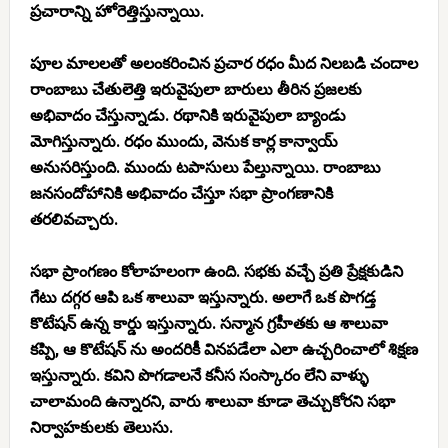
ప్రచారాన్ని హోరెత్తిస్తున్నాయి.
పూల మాలలతో అలంకరించిన ప్రచార రధం మీద నిలబడి చందాల
రాంబాబు చేతులెత్తి ఇరువైపులా బారులు తీరిన ప్రజలకు
అభివాదం చేస్తున్నాడు. రథానికి ఇరువైపులా బ్యాండు
మోగిస్తున్నారు. రధం ముందు, వెనుక కార్ల కాన్వాయ్
అనుసరిస్తుంది. ముందు టపాసులు పేల్తున్నాయి. రాంబాబు
జనసందోహానికి అభివాదం చేస్తూ సభా ప్రాంగణానికి
తరలివచ్చారు.
సభా ప్రాంగణం కోలాహలంగా ఉంది. సభకు వచ్చే ప్రతి ప్రేక్షకుడిని
గేటు దగ్గర ఆపి ఒక శాలువా ఇస్తున్నారు. అలాగే ఒక పొగడ్త
కొటేషన్ ఉన్న కార్డు ఇస్తున్నారు. సన్మాన గ్రహీతకు ఆ శాలువా
కప్పి, ఆ కొటేషన్ ను అందరికీ వినపడేలా ఎలా ఉచ్చరించాలో శిక్షణ
ఇస్తున్నారు. కవిని పొగడాలనే కనీస సంస్కారం లేని వాళ్ళు
చాలామంది ఉన్నారని, వారు శాలువా కూడా తెచ్చుకోరని సభా
నిర్వాహకులకు తెలుసు.