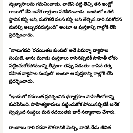
వ్యత్యాసాలను గమనించాడు. వాటిని పట్టి తెచ్చి తన ఇంట్లో
గాబులో వేసి అనేక రాత్రులు పరిశీలించాడు. అందులో ఒకటి
స్థానిక కప్ప అని, మరొకటి వలస కప్ప అని తేల్చిన వారి పరిశోధన
మనల్ని అబ్బురపరుస్తుంది” అంటూ ఆ పుస్తకాన్ని గాల్లోకి లేపి
ప్రదర్శించాడు.
“నాలుగవది ‘రచయితల కుంపటి’ అనే విమర్శా వ్యాసాల
సంపుటి. తాను మూడు పుస్తకాలు రాసినప్పటికీ సాహితీ లోకం
పట్టించుకోకపోవడాన్ని తీవ్రంగా తప్పు పడుతూ రాసిన తర్క
సహిత వ్యాసాల సంపుటి” అంటూ ఆ పుస్తకాన్ని గాల్లోకి లేపి
ప్రదర్శించాడు.
“ఇందులో రచయిత ప్రదర్శించిన ధర్మాగ్రహం సాహితీలోకాన్ని
కుదిపేసింది. సాహిత్యకారులు పట్టించుకోక పోయినప్పటికీ అనేక
స్వచ్ఛంద సంస్థలు మన రచయితకు భారీ సన్మానాలు చేశారు.
రాంబాబు గారి రచనా కౌశలానికి మెచ్చి, వారికి నేడు జీవిత