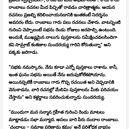
రాంబాబు రచనల మీద పిచ్చితో రావడం చారిత్రాత్మకం. ఆయన
రచనలు ప్రజల్ని కదిలించాయనడానికి ఇంతకంటే నిదర్శనం
అవసరం లేదు. రాంబాబు గారు పలు రచనలు చేశారు. వాటన్నింటి
గురించి చెప్పాలంటే సభను రెండు రోజులు జరపాల్సి ఉంటుంది.
అందుకే, ముఖ్యమైన నాలుగు పుస్తకాలను సమీక్షించవలసిందిగా
కవి సామ్రాట్ కంకణాల సుందరయ్య గారిని కోరుతున్నా” అని
పక్కకు జరిగాడు.
“సభకు నమస్కారం. నేను కూడా ఎన్నో పుస్తకాలు రాశాను. కానీ,
ఇంత ఘనం సభను అయితే నేను జరుపుకోలేకపోయాను.
అయినప్పటికీ రాంబాబు గారు గొప్ప రచయిత అని చెప్పడానికి
వెనుకాడను. వారి రచనల్లో మేలిమి పుస్తకాలను మీకు పరిచయం
చేస్తాను” అని కళ్లద్దాలు సవరించుకున్నాడు సుందరయ్య.
“ముందుగా మన సన్మాన గ్రహీత గురించి రెండు మాటలు
మాట్లాడడం సభా మర్యాద. అసలు వారి పేరు దందాల రాంబాబు.
‘చందాలు – సమాజ పరిణామ క్రమం’ అనే పరిశోధక వ్యాసం