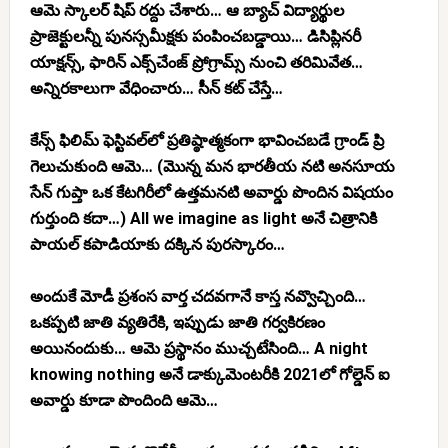
ఆమె స్కాలర్ షిప్ రద్దు చేశారు… ఆ బ్యాచ్ విద్యార్థుల
ప్రాజెక్టులన్నీ పునస్సమీక్షకు పంపించబడ్డాయి… డిసిప్లినరీ
యాక్షన్స్, ఫారిన్ ఎక్స్‌చేంజ్ ప్రోగ్రామ్స్ నుంచి తరిమివేత…
అన్నిరకాలుగా వేధించారు… సీన్ కట్ చేస్తే…
కేన్స్ ఫిలిమ్ ఫెస్టివల్‌లో ప్రతిష్ఠాత్మకంగా భావించబడే గ్రాండ్ ప్రి
గెలుచుకుంది ఆమె… (మొన్న మన భారతీయ నటి అనసూయ
సేన్ గుప్తా ఒక కేటగిరీలో ఉత్తమనటి అవార్డు పొందిన విషయం
గుర్తుంది కదా…) All we imagine as light అనే చిత్రానికి
పాయల్ కపాడియాకు దక్కిన పురస్కారం…
అందుకే మోడీ ప్రశంస వార్త చదవగానే కాస్త నవ్వొచ్చింది…
ఒకప్పటి జాతి వ్యతిరేకి, ఇప్పుడు జాతి గర్వకిరణం
అయినందుకు… ఆమె ప్రస్థానం ముచ్చటేసింది… A night
knowing nothing అనే డాక్కుమెంటరీకి 2021లో గోల్డెన్ ఐ
అవార్డు కూడా పొందింది ఆమె…