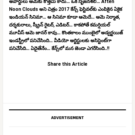
అవార్డులు ఆమెకు కొత్తేమీ కాదు… ఒక సృజనశీలి… Aften
Noon Clouds అని చిత్రం 2017 కేన్స్ ఫెస్టివల్‌కు ఎంపికైన ఏకైక
ఇండియన్ సినిమా… ఆ సినిమా కూడా ఆమెదే… ఆమె నిర్మాత,
దర్శకురాలు, స్క్రీన్ రైటర్, ఎడిటర్… కాకపోతే కమర్షియల్
మూవీస్ ఆమె జానర్ కావు… కొంతకాలం ముంబైలో అడ్వర్టయిజ్
ఇండస్ట్రీలో పనిచేసింది… వీడియో ఆర్టిస్టులకు అసిస్టెంట్‌గా
పనిచేసేది… ఏదైతేనేం… కేన్స్‌లో మన జెండా ఎగరేసింది..!!
Share this Article
ADVERTISEMENT