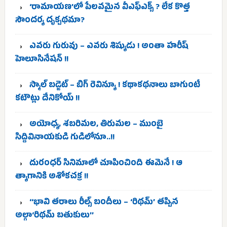
‘రామాయణ’లో పేలవమైన వీఎఫ్‌ఎక్స్ ? లేక కొత్త
సౌందర్య దృక్పథమా?
ఎవరు గురువు – ఎవరు శిష్యుడు ! అంతా హరీష్
హెలూసినేషన్ !!
స్మాల్ బడ్జెట్ – బిగ్ రెవిన్యూ ! కథాకథనాలు బాగుంటే
కటౌట్లు దేనికోయ్ !!
అయోధ్య, శబరిమల, తిరుమల – ముంబై
సిద్దివినాయకుడి గుడిలోనూ..!!
దురంధర్ సినిమాలో చూపించింది ఈమెనే ! ఆ
త్యాగానికి అశోకచక్ర !!
‘‘భావి తరాలు రీల్స్‌ బందీలు – ‘రిథమ్’ తప్పిన
అల్గా‘రిథమ్ బతుకులు’’