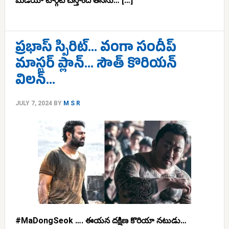
మీడియా టార్గెట్ చేస్తోంది తనను… […]
ప్రభాస్ స్పిరిట్… వంగా సందీప్
మాస్టర్ ప్లాన్… సౌత్ కొరియన్
విలన్…
JULY 7, 2024
BY
M S R
#MaDongSeok …. ఈయన దక్షిణ కొరియా నటుడు…