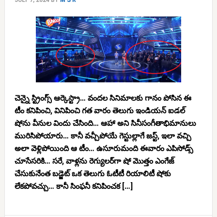
JULY 7, 2024
BY
M S R
చెన్నై స్ట్రింగ్స్ ఆర్కెస్ట్రా… వందల సినిమాలకు గానం పోసిన ఈ
టీం కనిపించి, వినిపించి గత వారం తెలుగు ఇండియన్ ఐడల్
షోను వీనుల విందు చేసింది… ఆహా అని సినీసంగీతాభిమానులు
మురిసిపోయారు… కానీ వచ్చీపోయే గెస్టుల్లాగే జస్ట్, ఇలా వచ్చి
అలా వెళ్లిపోయింది ఆ టీం… ఉసూరుమంది ఈవారం ఎపిసోడ్స్
చూసేసరికి… సరే, వాళ్లను రెగ్యులర్‌గా షో మొత్తం ఎంగేజ్
చేసుకునేంత బడ్జెట్ ఒక తెలుగు ఓటీటీ రియాలిటీ షోకు
లేకపోవచ్చు… కానీ సింఫనీ కనిపించక […]