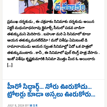
ప్రముఖ దర్శకుడు , ఈ చక్రవాకం సినిమాకు దర్శకుడు అయిన
విక్టరీ మధుసూధనరావు క్లైమాక్స్ సీనులో పడవ వాడిగా
తళుక్కుమని మెరిసారు . బహుశా మరి ఏ సినిమాలో కూడా
ఆయన తళుక్కుమనలేదేమో ! మరో విశేషం ఏమిటంటే డి
రామానాయుడు ఆయన స్వంత సినిమాల్లో ఏదో ఒక పాత్రలో
తళుక్కుమంటారు . కానీ , ఈ సినిమాలో ఫుల్ లెంగ్త్ పాత్ర వేసారు .
ఇంకో విశేషం కృష్ణకుమారికి సినిమా మొత్తం మీద ఓ అయిదారు
[…]
హీరో సిద్ధార్థ్… నోరు ఊరుకోదు…
ట్రోలర్లు కూడా అస్సలు ఊరుకోరు…
JULY 8, 2024
BY
M S R