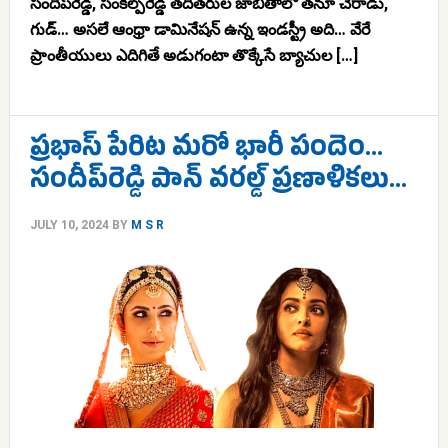
సందీప్‌రెడ్డి, సంకల్ప్‌రెడ్డి తదితరుల జాబితాలో తనూ చేరాడు,
గుడ్… అసలే ఆంధ్రా డామినేషన్ ఉన్న ఇండస్ట్రీ అది… వేరే
ప్రాంతీయులు ఎదిగితే అడుగంటా తొక్కేసే బ్యాచుల […]
ప్రభాస్ పేరిట మరో భారీ పందెం…
సందీప్‌రెడ్డి పాన్ వరల్డ్ ప్రణాళికలు…
JULY 10, 2024
BY
M S R