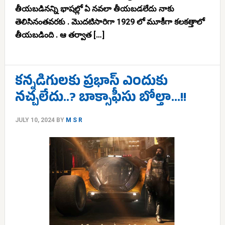
తీయబడినన్ని భాషల్లో ఏ నవలా తీయబడలేదు నాకు
తెలిసినంతవరకు . మొదటిసారిగా 1929 లో మూకీగా కలకత్తాలో
తీయబడింది . ఆ తర్వాత […]
కన్నడిగులకు ప్రభాస్ ఎందుకు
నచ్చలేదు..? బాక్సాఫీసు బోల్తా…!!
JULY 10, 2024
BY
M S R