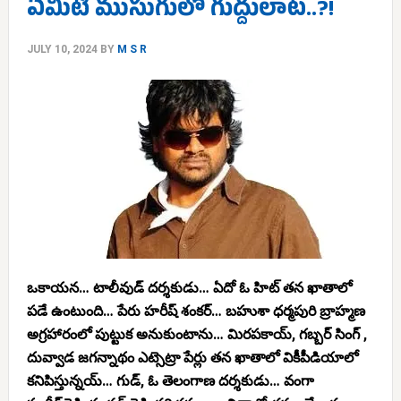
ఏమిటీ ముసుగులో గుద్దులాట..?!
JULY 10, 2024
BY
M S R
ఒకాయన… టాలీవుడ్ దర్శకుడు… ఏదో ఓ హిట్ తన ఖాతాలో
పడే ఉంటుంది… పేరు హరీష్ శంకర్… బహుశా ధర్మపురి బ్రాహ్మణ
అగ్రహారంలో పుట్టుక అనుకుంటాను… మిరపకాయ్, గబ్బర్ ‌సింగ్ ,
దువ్వాడ జగన్నాథం ఎట్సెట్రా పేర్లు తన ఖాతాలో వికీపీడియాలో
కనిపిస్తున్నయ్… గుడ్, ఓ తెలంగాణ దర్శకుడు… వంగా