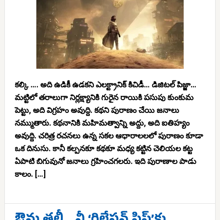
కల్కి …. అది ఉడికీ ఉడకని ఎలక్ట్రానిక్ కిచిడీ… డిజిటల్ పిజ్జా…
మట్టిలో తరాలుగా నిర్లక్ష్యానికి గురైన రాయికి పసుపు కుంకుమ
పెట్టు, అది విగ్రహం అవుద్ది. కథని పురాణం చేయి జనాలు
నమ్ముతారు. కథనానికి మహిమత్వాన్ని అద్దు, అది ఐతిహ్యం
అవుద్ది. చరిత్ర రచనలు ఉన్న సకల ఆధారాలలలో పురాణం కూడా
ఒక దినుసు. కానీ కల్పనకూ కథకూ మధ్య కట్టిన చెలియల కట్ట
ఏపాటి బిగువునో జనాలు గ్రహించగలరు. ఇది పురాణాల పాడు
కాలం. […]