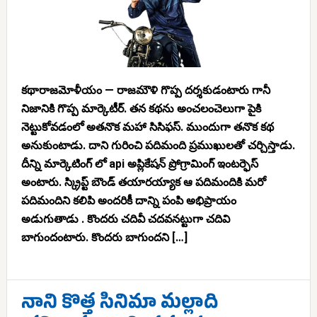
కథారాజమోళీయం — రాజమౌళి గొప్ప దర్శకుడంటారు గానీ
నిజానికి గొప్ప మార్కెటీర్. తన కథను అంచలంచెలుగా పైకి
నెట్టుకోవడంలో అతనొక మహా సిసిఫస్. ముందుగా తనొక కథ
అనుకుంటాడు. దాని గురించి పదిమంది ప్రముఖులతో చర్చిస్తాడు.
దీన్ని మార్కెటింగ్ లో api అప్లికేషన్ ప్రోగ్రామింగ్ ఇంటర్ఫెస్
అంటారు. స్క్రిప్ట్ బౌండ్ తయారయ్యాక ఆ పదిమందికి మరో
పదిమందిని కలిపి అందరికీ దాన్ని పంపి అభిప్రాయం
అడుగుతాడు . కొందరు చదివీ చదవనట్టుగా చదివి
బాగుందంటారు. కొందరు బాగుందని […]
నాని కొత్త సినిమా మల్లాది