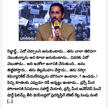
సిద్ధార్థ్… ఏదో చెప్పాలని అనుకుంటాడు… తను చాలా తెలివిగా
చెబుతున్నాను అని కూడా అనుకుంటాడు… చివరకు ఏదో
చెబుతాడు… అది ఇంకోలా జనానికి చేరుతుంది… జనం
తిట్టిపోస్తారు… తను తెల్లమొహం వేస్తాడు… తను సరిగ్గా
కమ్యూనికేట్ చేయలేనప్పుడు మౌనంగా ఉంటాడా..? ఉండడు..!
పిచ్చి కూతలకు ఎప్పుడూ రెడీ అన్నట్టు ఉంటాడు… డ్రగ్స్ మీద
పోరాటానికి సినిమాలు సపోర్ట్ చేయాలి, డ్రగ్స్ మీద అవేర్‌నెస్ పెంచే
షార్ట్ ఫిలిమ్స్ తీసి థియేటర్లలో ప్రదర్శిస్తేనే టికెట్ రేట్ల పెంపు వంటి
[…]