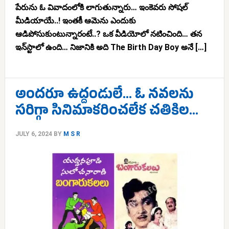
పేరును ఓ వివాదంలోకి లాగుతున్నారు… ఇంకెవరు సోషల్
మీడియాయే..! ఇంతకీ ఆమెను ఎందుకు
ఆడిపోసుకుంటున్నారంటే..? ఒక వీడియోలో నటించింది… తన
ఇన్‌స్టాలో ఉంది… నిజానికి అది The Birth Day Boy అనే […]
అందరూ ఉద్దండులే… ఓ నవలను
సరిగ్గా సినిమాకరించలేక చతికిల…
JULY 6, 2024
BY
M S R