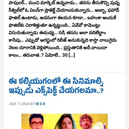
పాపులర్… మంచి మార్కెట్ ఉన్నవాడు… తనను తీసుకొచ్చి పుష్ప
సీక్వెల్‌లో ఓ విలన్‌గా ప్రొజెక్ట్ చేయాలనుకున్నారు… అబ్బా, ఫహాద్
ఫాజిల్ ఉంటాడు, అదనంగా ఈయన కూడా… బహుశా అందుకే
ఫాజిల్‌కు చిరాకెత్తుతూ ఉన్నట్టుంది… ఏవేవో కామెంట్లు
విసురుతున్నాడు ఈమధ్య… సరే, తనను అలా వదిలేద్దాం
కాసేపు… ఎప్పుడో ఆగస్టులో రిలీజ్ అనుకున్నది కాస్తా నాలుగైదు
నెలల దూరానికి వెళ్లిపోయింది… ప్రస్తుతానికి అదీ వాయిదా
కాలం… తరువాత..? ఏమోలే… 30 […]
ఈ కల్కియుగంలో ఈ సినిమాల్ని
ఇప్పుడు ఎక్స్‌పెక్ట్ చేయగలమా..?
JULY 7, 2024
BY
M S R