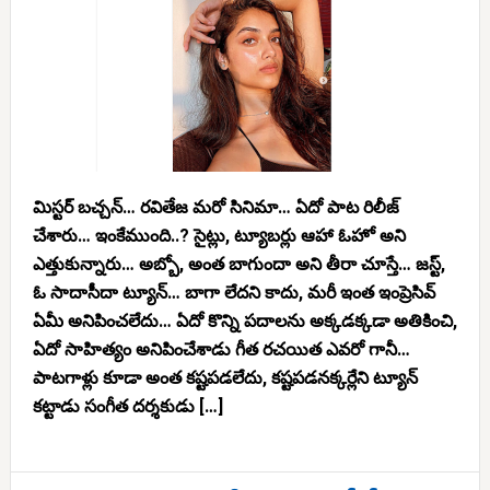
మిస్టర్ బచ్చన్… రవితేజ మరో సినిమా… ఏదో పాట రిలీజ్
చేశారు… ఇంకేముంది..? సైట్లు, ట్యూబర్లు ఆహా ఓహో అని
ఎత్తుకున్నారు… అబ్బో, అంత బాగుందా అని తీరా చూస్తే… జస్ట్,
ఓ సాదాసీదా ట్యూన్… బాగా లేదని కాదు, మరీ ఇంత ఇంప్రెసివ్
ఏమీ అనిపించలేదు… ఏదో కొన్ని పదాలను అక్కడక్కడా అతికించి,
ఏదో సాహిత్యం అనిపించేశాడు గీత రచయిత ఎవరో గానీ…
పాటగాళ్లు కూడా అంత కష్టపడలేదు, కష్టపడనక్కర్లేని ట్యూన్
కట్టాడు సంగీత దర్శకుడు […]