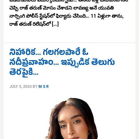
చెప్పి రాజ్ తరుణ్ మోసం చేశాడని లావణ్య అనే యువతి
నార్సింగి పోలీస్ స్టేషన్‌లో ఫిర్యాదు చేసింది… 11 ఏళ్లుగా తాను,
రాజ్ తరుణ్ రిలేషన్‌లో […]
నిహారిక… గలగలపారే ఓ
నదీప్రవాహం… ఇప్పుడిక తెలుగు
తెరపైకి…
JULY 5, 2024
BY
M S R