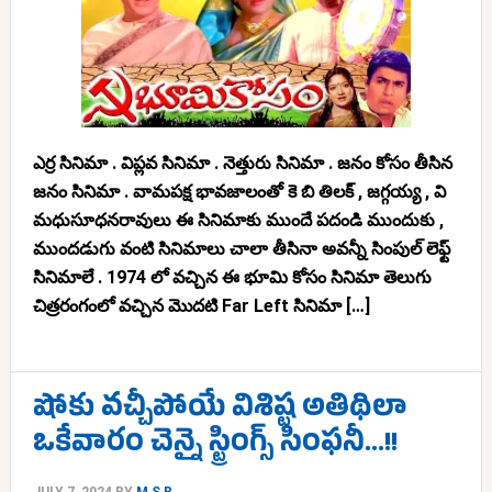
ఎర్ర సినిమా . విప్లవ సినిమా . నెత్తురు సినిమా . జనం కోసం తీసిన
జనం సినిమా . వామపక్ష భావజాలంతో కె బి తిలక్ , జగ్గయ్య , వి
మధుసూధనరావులు ఈ సినిమాకు ముందే పదండి ముందుకు ,
ముందడుగు వంటి సినిమాలు చాలా తీసినా అవన్నీ సింపుల్ లెఫ్ట్
సినిమాలే . 1974 లో వచ్చిన ఈ భూమి కోసం సినిమా తెలుగు
చిత్రరంగంలో వచ్చిన మొదటి Far Left సినిమా […]
షోకు వచ్చీపోయే విశిష్ట అతిథిలా
ఒకేవారం చెన్నై స్ట్రింగ్స్ సింఫనీ…!!