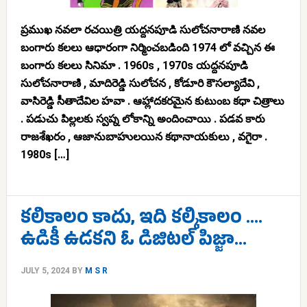
ప్రముఖ నవలా రచయిత్రి యద్దనపూడి సులోచనారాణి నవల
బంగారు కలలు ఆధారంగా నిర్మించబడింది 1974 లో వచ్చిన ఈ
బంగారు కలలు సినిమా . 1960s , 1970s యద్దనపూడి
సులోచనారాణి , మాదిరెడ్డి సులోచన , కోడూరి కౌసల్యాదేవి ,
వాసిరెడ్డి సీతాదేవిల హవా . ఆహ్లాదకరమైన కుటుంబ కధా చిత్రాలు
. పడుచు పిల్లలకు స్వప్న లోకాన్ని అందించాయి . పడవ కారు
రాజశేఖరం , ఆజానుబాహులయిన కథానాయకులు , వగైరా .
1980s […]
కలికాలం కాదు, ఇది కల్కికాలం ….
ఉడికీ ఉడకని ఓ డిజిటల్ పిజ్జా…
JULY 5, 2024
BY
M S R