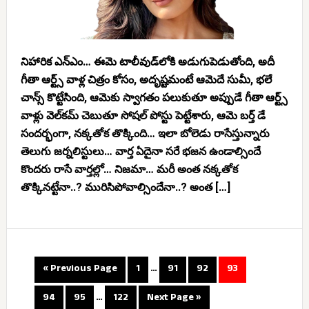
నిహారిక ఎన్ఎం… ఈమె టాలీవుడ్‌లోకి అడుగుపెడుతోంది, అదీ
గీతా ఆర్ట్స్ వాళ్ల చిత్రం కోసం, అదృష్టమంటే ఆమెదే సుమీ, భలే
చాన్స్ కొట్టేసింది, ఆమెకు స్వాగతం పలుకుతూ అప్పుడే గీతా ఆర్ట్స్
వాళ్లు వెల్‌కమ్ చెబుతూ సోషల్ పోస్టు పెట్టేశారు, ఆమె బర్త్ డే
సందర్భంగా, నక్కతోక తొక్కింది… ఇలా బోలెడు రాసేస్తున్నారు
తెలుగు జర్నలిస్టులు… వార్త ఏదైనా సరే భజన ఉండాల్సిందే
కొందరు రాసే వార్తల్లో… నిజమా… మరీ అంత నక్కతోక
తొక్కినట్టేనా..? మురిసిపోవాల్సిందేనా..? అంత […]
« Previous Page
1
…
91
92
93
94
95
…
122
Next Page »