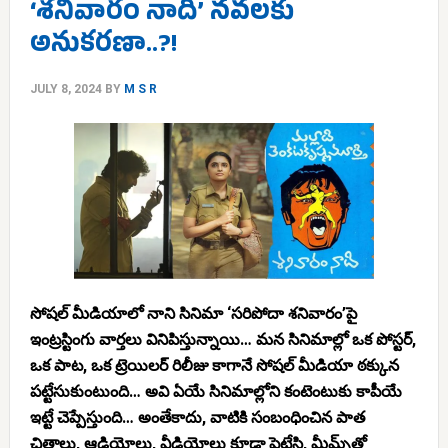
‘శనివారం నాది’ నవలకు
అనుకరణా..?!
JULY 8, 2024
BY
M S R
సోషల్ మీడియాలో నాని సినిమా ‘సరిపోదా శనివారం’పై
ఇంట్రస్టింగు వార్తలు వినిపిస్తున్నాయి… మన సినిమాల్లో ఒక పోస్టర్,
ఒక పాట, ఒక ట్రెయిలర్ రిలీజు కాగానే సోషల్ మీడియా ఠక్కున
పట్టేసుకుంటుంది… అవి ఏయే సినిమాల్లోని కంటెంటుకు కాపీయే
ఇట్టే చెప్పేస్తుంది… అంతేకాదు, వాటికి సంబంధించిన పాత
చిత్రాలు, ఆడియోలు, వీడియోలు కూడా పెట్టేసి, మీమ్స్‌తో