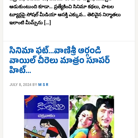
ఆడుకుంటుంది కూడా… ప్రత్యేకించి సినిమా కథలు, పాటల
ట్యూన్లపై సోషల్ మీడియా ఆసక్తి ఎక్కువ… తెలివైన నిర్మాతలు
ఇలాంటి మీమ్స్‌ను […]
సినిమా ఫట్…వాణిశ్రీ ఆర్గండి
వాయిల్ చీరెలు మాత్రం సూపర్
హిట్…
JULY 8, 2024
BY
M S R