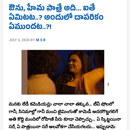
ఔను, హేమ పాత్రే అది… ఐతే
ఏమిటట..? అందులో దాపరికం
ఏముందట..?!
JULY 6, 2024
BY
M S R
మనకు లేడీ కమెడియన్లు చాలా చాలా తక్కువ… టీవీ షోలలో
గానీ, సినిమాల్లో గానీ మంచి టైమింగుతో కామెడీ అదరగొట్టగలిగే
అతి కొద్ది మందిలో రోహిణి పేరు కూడా చెప్పొచ్చు… ఏ స్కిట్టయినా
సరే, ఏ పాత్రయినా సరే అలవోకగా చేసేయగలదు… ఇప్పుడామె