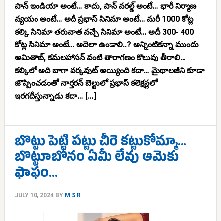
పాన్ ఇండియా అంటే… కాదు, పాన్ వరల్డ్ అంటే… భారీ నిర్మాణ
వ్యయం అంటే… అదీ ప్రభాస్ సినిమా అంటే… మరీ 1000 కోట్ల
కల్కి సినిమా తరువాత వచ్చే సినిమా అంటే… అదీ 300- 400
కోట్ల సినిమా అంటే… అదెలా ఉండాలి..? అన్నింటికన్నా ముందు
అమితాబ్, కమలహాసన్ వంటి తారాగణం కొలువు తీరాలి…
కల్కిలో అది బాగా వర్కవుట్ అయ్యింది కదా… మైథాలజీని కూడా
జొప్పించడంతో నార్తరన్ బెల్టులో ప్రభాస్ కలెక్షన్లలో
ఇరగదీస్తున్నాడు కదా… […]
బొట్టు పెట్టి పట్టు చీరె కట్టుకోమ్మా…
బొట్టూబోనం ఏమీ లేవు ఆమెకు
ఫాఫం…
JULY 10, 2024
BY
M S R