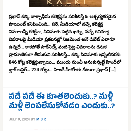
ప్రభాస్ కల్కి బాక్సాఫీసు కలెక్షన్లను పరిశీలిస్తే ఓ ఆశ్చర్యకరమైన
పాయింట్ కనిపించింది… సరే, మీడియాలో వచ్చే కలెక్షన్ల
వివరాలన్నీ కరెక్టేనా, సినిమాకు పెట్టిన ఖర్చు, వచ్చే రెవిన్యూ
వివరాలపై మీడియా ప్రకటనల్లో నిజమెంత అనే డిబేట్ ఎలాగూ
ఉన్నదే… కాకపోతే సాక్‌నిల్క్ వంటి సైట్ల వివరాలను గనుక
ప్రామాణికంగా తీసుకుని పరిశీలిస్తే… కల్కి సినిమాకు ఇప్పటివరకు
846 కోట్ల కలెక్షన్లున్నాయి… ముందు నుంచీ అనుకున్నట్టే హిందీలో
బ్లాక్ బస్టర్… 224 కోట్లు… హిందీ హీరోలకు దీటుగా ప్రభాస్ […]
పదే పదే ఈ కూతలెందుకు..? మళ్లీ
మళ్లీ లెంపలేసుకోవడం ఎందుకు..?
JULY 9, 2024
BY
M S R