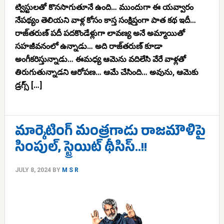
ట్విస్టులతో కొనసాగుతూనే ఉంది… ముందుగా ఈ యవ్వారం
నేపథ్యం తెలియని వాళ్ల కోసం కాస్త సంక్షిప్తంగా పాత కథ ఇదీ…
రాజ్‌తరుణ్ పదీ పదకొండేళ్లుగా లావణ్య అనే అమ్మాయితో
సహజీవనంలో ఉన్నాడు… అది రాజ్‌తరుణ్ కూడా
అంగీకరిస్తున్నాడు… ఈమధ్య ఆమెను వదిలేసి వేరే వాళ్లతో
తిరుగుతున్నాడని ఆరోపణ… ఆమే చేసింది… అవును, ఆమెకు
డ్రగ్స్ […]
మార్కెటింగ్ మంత్రగాడు రాజమౌళిపై
సింపుల్, స్ట్రెయిట్ థీసిస్..!!
JULY 8, 2024
BY
M S R