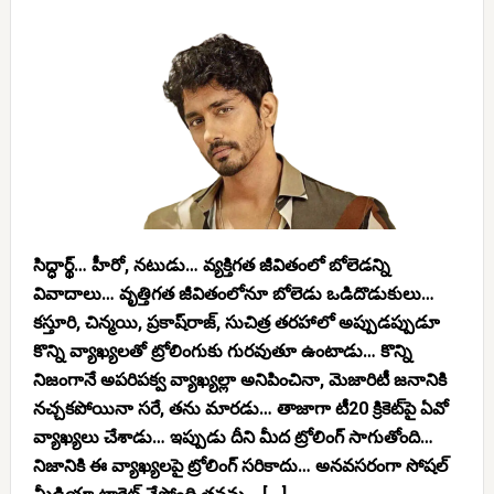
సిద్ధార్థ్… హీరో, నటుడు… వ్యక్తిగత జీవితంలో బోలెడన్ని
వివాదాలు… వృత్తిగత జీవితంలోనూ బోలెడు ఒడిదొడుకులు…
కస్తూరి, చిన్మయి, ప్రకాష్‌రాజ్, సుచిత్ర తరహాలో అప్పుడప్పుడూ
కొన్ని వ్యాఖ్యలతో ట్రోలింగుకు గురవుతూ ఉంటాడు… కొన్ని
నిజంగానే అపరిపక్వ వ్యాఖ్యల్లా అనిపించినా, మెజారిటీ జనానికి
నచ్చకపోయినా సరే, తను మారడు… తాజాగా టీ20 క్రికెట్‌పై ఏవో
వ్యాఖ్యలు చేశాడు… ఇప్పుడు దీని మీద ట్రోలింగ్ సాగుతోంది…
నిజానికి ఈ వ్యాఖ్యలపై ట్రోలింగ్ సరికాదు… అనవసరంగా సోషల్