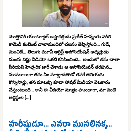
మొత్తానికి యూట్యూబ్ అష్టావక్రుడు ప్రణీత్ హన్మంతు వెకిలి
కామెడీ కంటెంట్ చాలామందిలో చలనం తెప్పిస్తోంది… గుడ్,
మంచిదే… తెలుగు మూవీ ఆర్టిస్ట్ అసోసియేషన్ అధ్యక్షుడు
మంచు విష్ణు వీడియో ఒకటి కనిపించింది… అందులో తను చాలా
సీరియస్ హెచ్చరిక జారీ చేశాడు ఆ అసోసియేషన్ తరఫున…
మామూలుగా తను ఏం మాట్లాడతాడో తనకే తెలియదు
కొన్నిసార్లు, తన మాటల్ని కూడా సోషల్ మీడియా వెటకారం
చేస్తుంటుంది… కానీ ఈ వీడియో మాత్రం హుందాగా, మా వంటి
ఆర్టిస్టుల […]
హరీషుడూ… ఎవరా ముసలినక్క…