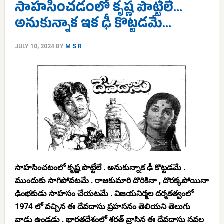
సాహసించడంలో కృష్ణ పొట్టేలే…
అనుకున్నాక ఇక ఢీ కొట్టడమే…
JULY 10, 2024
BY
M S R
సాహసించటంలో కృష్ణ పొట్టేలే . అనుకున్నాక ఢీ కొట్టడమే .
ముందుకు సాగిపోవటమే . రాజకుమారి దొరికినా , దొరక్కపోయినా
ఢింభకుడు సాహసం చేయటమే . విజయనిర్మల దర్శకత్వంలో
1974 లో వచ్చిన ఈ దేవదాసు ప్రహసనం తెలియని తెలుగు
వాడు ఉండడు . భారతదేశంలో శరత్ వ్రాసిన ఈ దేవదాసు నవల