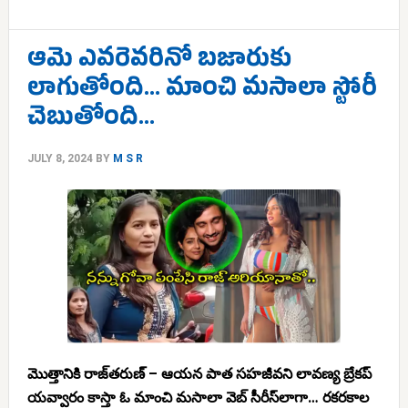
ఆమె ఎవరెవరినో బజారుకు
లాగుతోంది… మాంచి మసాలా స్టోరీ
చెబుతోంది…
JULY 8, 2024
BY
M S R
మొత్తానికి రాజ్‌తరుణ్ – ఆయన పాత సహజీవని లావణ్య బ్రేకప్
యవ్వారం కాస్తా ఓ మాంచి మసాలా వెబ్ సీరీస్‌లాగా… రకరకాల