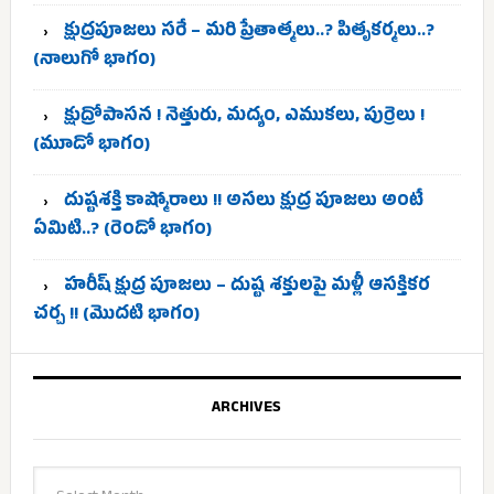
క్షుద్రపూజలు సరే – మరి ప్రేతాత్మలు..? పితృకర్మలు..?
(నాలుగో భాగం)
క్షుద్రోపాసన ! నెత్తురు, మద్యం, ఎముకలు, పుర్రెలు !
(మూడో భాగం)
దుష్టశక్తి కాష్మోరాలు !! అసలు క్షుద్ర పూజలు అంటే
ఏమిటి..? (రెండో భాగం)
హరీష్ క్షుద్ర పూజలు – దుష్ట శక్తులపై మళ్లీ ఆసక్తికర
చర్చ !! (మొదటి భాగం)
ARCHIVES
Archives