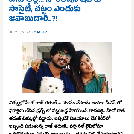
ఔను తల్లీ… నీ ‘రిలేషన్ షిప్’కు
సొసైటీ, చట్టం ఎందుకు
జవాబుదారీ..?!
JULY 5, 2024
BY
M S R
చిక్కుల్లో హీరో రాజ్ తరుణ్…. మోసం చేసాడు అంటూ పీఎస్ లో
ఫిర్యాదు చేసిన డ్రగ్స్ లో పట్టుబడ్డ హీరోయిన్ లావణ్య.. హీరో రాజ్
తరుణ్ చిక్కుల్లో పడ్డాడు. ఇప్పటికే విజయాలు లేక కెరీర్‌లో
ఇబ్బంది పడుతున్న రాజ్ తరుణ్.. పర్సనల్ లైఫ్‌లోనూ
ఒడిదొడుకులు ఎదుర్కొంటున్నాడు… తనను పెళ్లి చేసుకుంటానని