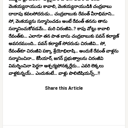
వెంకయ్యనాయుడు కావాలి, వెంకయ్యనాయుడికి చంద్రబాబు
దాదాపు కవలసోదరుడు… చంద్రబాబుకు రేవంత్ వీరాభిమాని…
సో, వెంకయ్యను సన్మానించడం అంటే రేవంత్ తనను తాను
సన్మానించుకోవడమే… మరి చిరంజీవి..? కాపు వోట్లు కావాలి
రేవంత్‌కు… ఎలాగూ తన పాత బాసు చంద్రబాబుకు పవన్ కల్యాణ్
అవసరముంది… పవన్ కల్యాణ్ సోదరుడు చిరంజీవి… సో,
రేవంత్‌కూ చిరంజీవి పక్కా శ్రేయోభిలాషి… అందుకే రేవంత్ వాళ్లను
సన్మానించినా… కేసీయార్, జగన్ ప్రభుత్వాలను చిరంజీవి
విమర్శించినా పెద్దగా ఆశ్చర్యపోనక్కర్లేదు… ఎవరి లెక్కలు
వాళ్లకున్నయ్… ఎందుకంటే… వాళ్లు పొలిటిషియన్స్…!!
Share this Article