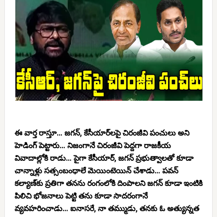
ఈ వార్త రాస్తూ… జగన్, కేసీయార్‌లపై చిరంజీవి పంచులు అని
హెడింగ్ పెట్టారు… నిజంగానే చిరంజీవి పెద్దగా రాజకీయ
వివాదాల్లోకి రాడు… పైగా కేసీయార్, జగన్ ప్రభుత్వాలతో కూడా
చాన్నాళ్లు సత్సంబంధాలే మెయింటెయిన్ చేశాడు… పవన్
కల్యాణ్‌కు ప్రతిగా తనను రంగంలోకి దింపాలని జగన్ కూడా ఇంటికి
పిలిచి భోజనాలు పెట్టి తను కూడా సాదరంగానే
వ్యవహరించాడు… ఐనాసరే, నా తమ్ముడు, తనకు ఓ అత్యున్నత