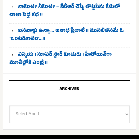
నాకెంత? నీకెంత? – కేటీఆర్ చెప్పే లొట్టపీసు కేసులో
చాలా పెద్ద కథ !!
ఐనవాళ్లు ఉన్నా… అనాథ ప్రేతాలే !! ముసలితనమే ఓ
‘ఒంటరిశాపం’…!!
విస్మయ ! సూపర్ స్టార్ కూతురు ! హీరోయిన్‌గా
మూవీల్లోకి ఎంట్రీ !!
ARCHIVES
Archives