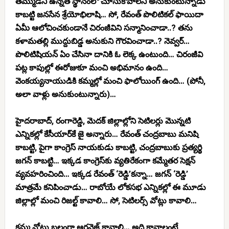
తమ్ముడిని ఉన్నత స్థానంలో చూసుకోవాలని అనుకుంటున్నాడు
కాబట్టి జనసేన శ్రేయోభిలాషి… సో, రేవంత్‌ పొలిటికల్ ఫాయిదా
ఏమీ ఆలోచించకుండానే చిరంజీవిని సన్మానించాడా..? తను
కళామతల్లి ముద్దుబిడ్డ అనుకుని గౌరవించాడా..? నెవ్వర్…
పొలిటిషియన్ ఏం చేసినా దానికి ఓ లెక్క ఉంటుంది… చిరంజీవి
పట్ల కాపుల్లో ఈరోజుకూ మంచి అభిమానం ఉంది…
వెంకయ్యనాయుడికి కమ్మల్లో మంచి ఫాలోయింగ్ ఉంది… (పోనీ,
అలా వాళ్లు అనుకుంటున్నారు)…
హైదరాబాద్, రంగారెడ్డి, మెదక్ జిల్లాల్లోని సెటిలర్లు మొన్నటి
ఎన్నికల్లో కేసీయార్‌కే జై అన్నారు… రేవంత్ చంద్రబాబు మనిషి
కాబట్టి, పైగా కాంగ్రెస్ నాయకుడు కాబట్టి, చంద్రబాబుకు ప్రత్యర్థి
జగన్ కాబట్టి… ఇక్కడ కాంగ్రెస్‌కు వ్యతిరేకంగా కమ్మేతర సెక్షన్
వ్యవహరించింది… ఇక్కడ రేవంత్ ‘రెడ్డి’కన్నా… జగన్ ‘రెడ్డి’
మాత్రమే కనిపించాడు… రాబోయే లోకసభ ఎన్నికల్లో ఈ మూడు
జిల్లాల్లో మంచి రిజల్ట్ కావాలి… సో, సెటిలర్స్ వోట్లు కావాలి…
కమ్మ వోట్లు బలంగా ఆర్గనైజ్ కావాలి… అది కావాలంటే