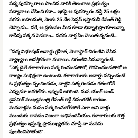
పద్మ పురస్కారాలు పొందిన వారికి తెలంగాణ ప్రభుత్వం
సన్మానాలు చేసింది కదా… ఇకపై ఆ పురస్కారం వస్తే 25 లక్షల
నగదు బహుమతి, నెలకు 25 వేల పెన్షన్ ఇస్తామనీ రేవంత్ రెడ్డి
చెప్పాడు… సరే, ఆ ప్రకటనల మీద కూడా భిన్నాభిప్రాయాలున్నా,
కాసేపు పక్కన పెడదాం… సదరు వార్త ఏం చెబుతున్నదంటే…
‘‘పద్మ విభూషణ్ అవార్డు గ్రహీత, మెగాస్టార్ చిరంజీవి చేసిన
వ్యాఖ్యలు ఆసక్తికరంగా మరాయి. చిరంజీవి ఏమన్నారంటే..
“ఎక్కడైతే కళాకారులు సత్కరించబడతారో, గౌరవించబడతారో ఆ
రాజ్యం సుభిక్షంగా ఉంటుంది. కళాకారులకు అవార్డు వచ్చిందంటే
ఓ ప్రభుత్వం స్పందించడం, వాళ్లని సత్కరించడం గతంలోనే
ఎప్పుడూ జరగలేదు. ఇప్పుడే జరిగింది. మన యంగ్ అండ్
డైనమిక్ ముఖ్యమంత్రి రేవంత్‌ రెడ్డే దీనంతటికీ కారణం.
మనవాళ్లను మనం సత్కరించుకోకపోతే ఎలా అని వాళ్లు
ముందుకు రావడం నిజంగా అభినందనీయం. కళాకారులకు కొత్త
ప్రభుత్వం ఇస్తున్న ప్రాముఖ్యతను చూస్తే నా మనసు
పులకించిపోతోంది”.