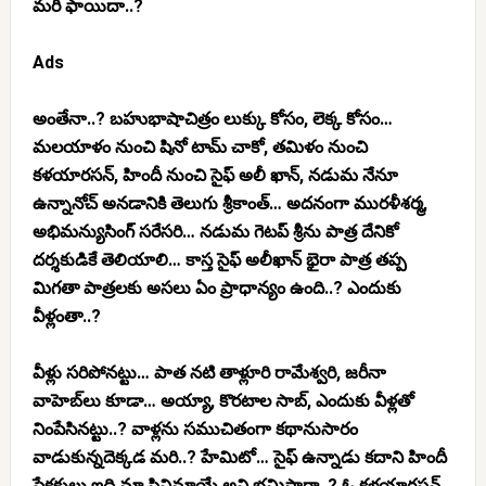
మరి ఫాయిదా..?
Ads
అంతేనా..? బహుభాషాచిత్రం లుక్కు కోసం, లెక్క కోసం…
మలయాళం నుంచి షినో టామ్ చాకో, తమిళం నుంచి
కళయారసన్, హిందీ నుంచి సైఫ్ అలీ ఖాన్, నడుమ నేనూ
ఉన్నానోచ్ అనడానికి తెలుగు శ్రీకాంత్… అదనంగా మురళీశర్మ,
అభిమన్యుసింగ్ సరేసరి… నడుమ గెటప్ శ్రీను పాత్ర దేనికో
దర్శకుడికే తెలియాలి… కాస్త సైఫ్ అలీఖాన్ భైరా పాత్ర తప్ప
మిగతా పాత్రలకు అసలు ఏం ప్రాధాన్యం ఉంది..? ఎందుకు
వీళ్లంతా..?
వీళ్లు సరిపోనట్టు… పాత నటి తాళ్లూరి రామేశ్వరి, జరీనా
వాహెబ్‌లు కూడా… అయ్యా, కొరటాల సాబ్, ఎందుకు వీళ్లతో
నింపేసినట్టు..? వాళ్లను సముచితంగా కథానుసారం
వాడుకున్నదెక్కడ మరి..? హేమిటో… సైఫ్ ఉన్నాడు కదాని హిందీ
ప్రేక్షకులు ఇది మా సినిమాయే అని భ్రమిస్తారా..? ఓ కళయారసన్