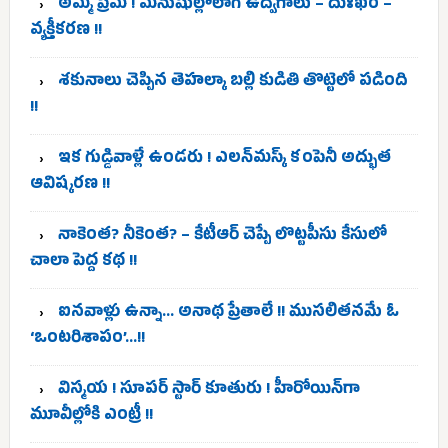
అమ్మ ప్రేమ ! మనుషుల్లోలాగే ఉద్వేగాలు – దుఃఖం –
వ్యక్తీకరణ !!
శకునాలు చెప్పిన తెహల్కా బల్లి కుడితి తొట్టెలో పడింది
!!
ఇక గుడ్డివాళ్లే ఉండరు ! ఎలన్‌మస్క్ కంపెనీ అద్భుత
ఆవిష్కరణ !!
నాకెంత? నీకెంత? – కేటీఆర్ చెప్పే లొట్టపీసు కేసులో
చాలా పెద్ద కథ !!
ఐనవాళ్లు ఉన్నా… అనాథ ప్రేతాలే !! ముసలితనమే ఓ
‘ఒంటరిశాపం’…!!
విస్మయ ! సూపర్ స్టార్ కూతురు ! హీరోయిన్‌గా
మూవీల్లోకి ఎంట్రీ !!