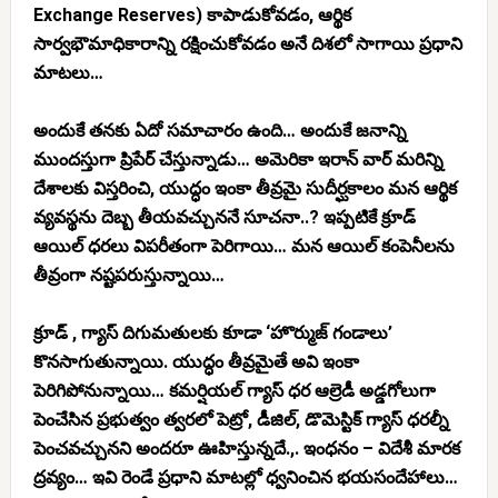
Exchange Reserves)
కాపాడుకోవడం,
ఆర్థిక
సార్వభౌమాధికారాన్ని
రక్షించుకోవడం అనే దిశలో సాగాయి ప్రధాని
మాటలు…
అందుకే తనకు ఏదో సమాచారం ఉంది… అందుకే జనాన్ని
ముందస్తుగా ప్రిపేర్ చేస్తున్నాడు… అమెరికా ఇరాన్ వార్ మరిన్ని
దేశాలకు విస్తరించి, యుద్ధం ఇంకా తీవ్రమై సుదీర్ఘకాలం మన ఆర్థిక
వ్యవస్థను దెబ్బ తీయవచ్చుననే సూచనా..? ఇప్పటికే క్రూడ్
ఆయిల్ ధరలు విపరీతంగా పెరిగాయి… మన ఆయిల్ కంపెనీలను
తీవ్రంగా నష్టపరుస్తున్నాయి…
క్రూడ్ , గ్యాస్ దిగుమతులకు కూడా ‘హొర్ముజ్ గండాలు’
కొనసాగుతున్నాయి. యుద్ధం తీవ్రమైతే అవి ఇంకా
పెరిగిపోనున్నాయి… కమర్షియల్ గ్యాస్ ధర ఆల్రెడీ అడ్డగోలుగా
పెంచేసిన ప్రభుత్వం త్వరలో పెట్రో, డీజిల్, డొమెస్టిక్ గ్యాస్ ధరల్నీ
పెంచవచ్చునని అందరూ ఊహిస్తున్నదే.,. ఇంధనం – విదేశీ మారక
ద్రవ్యం… ఇవి రెండే ప్రధాని మాటల్లో ధ్వనించిన భయసందేహాలు…