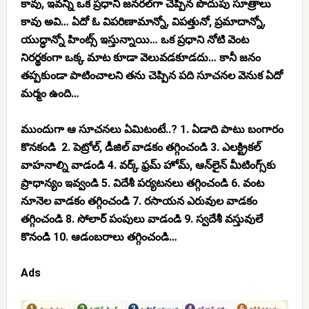
కావు, ఇవన్నీ ఒక ప్రధాని జనరల్‌గా చెప్పిన పొదుపు సూత్రాలు
కావు అవి… ఏదో ఓ విపరిణామాన్నో, విపత్తునో, ప్రమాదాన్నో,
యుద్ధాన్నో హింట్స్ ఇస్తున్నాయి… ఒక ప్రధాని నోటి వెంట
నిరర్థకంగా ఒక్క మాట కూడా వెలువడకూడదు… కానీ జనం
తప్పకుండా పాటించాలని తను చెప్పిన పది సూచనల వెనుక ఏదో
మర్మం ఉంది…
ముందుగా ఆ సూచనలు ఏమిటంటే..? 1. ఏడాది పాటు బంగారం
కొనకండి 2. పెట్రోల్, డీజిల్ వాడకం తగ్గించండి 3. ఎలక్ట్రికల్
వాహనాల్ని వాడండి 4. వర్క్ ఫ్రమ్ హోమ్, ఆన్‌లైన్ మీటింగ్స్‌కు
ప్రాధాన్యం ఇవ్వండి 5. విదేశీ పర్యటనలు తగ్గించండి 6. వంట
నూనెల వాడకం తగ్గించండి 7. రసాయన ఎరువుల వాడకం
తగ్గించండి 8. సోలార్ పంపులు వాడండి 9. స్వదేశీ వస్తువులే
కొనండి 10. ఆడంబరాలు తగ్గించండి…
Ads