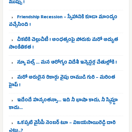
ముప్పు !
Friendship Recession – స్నేహానికి కూడా మాంద్యం
వచ్చేసింది !
చీకటికి చెల్లుచీటీ ! అంధత్వంపై పోరుకు మరో అద్భుత
సాంకేతికత !
న్యూ పల్స్ … మన ఆరోగ్యం విదేశీ ఇన్వెస్టర్ల చేతుల్లోకి !
మరో అరుదైన రికార్డు వైపు రాముడి గురి – మరింత
హైప్ !
ఇదేందే హన్మంతన్నా… ఇది నీ భాషా కాదు, నీ స్క్రిప్టూ
కాదు…
ఒకప్పటి వైసీపీ నెంబర్ టూ – విజయసాయిరెడ్డి దారి
ఎటు..?