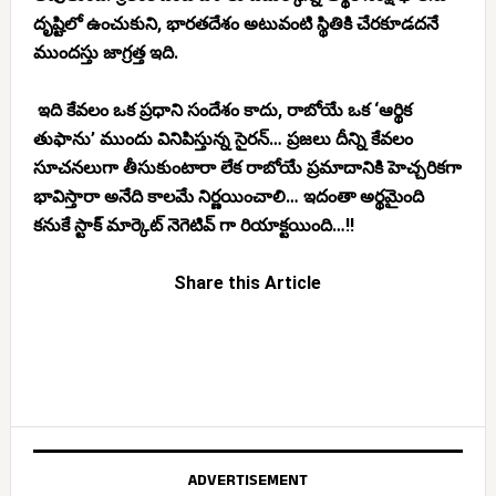
దృష్టిలో ఉంచుకుని, భారతదేశం అటువంటి స్థితికి చేరకూడదనే
ముందస్తు జాగ్రత్త ఇది.
ఇది కేవలం ఒక ప్రధాని సందేశం కాదు, రాబోయే ఒక ‘ఆర్థిక
తుఫాను’ ముందు వినిపిస్తున్న
సైరన్
… ప్రజలు దీన్ని కేవలం
సూచనలుగా తీసుకుంటారా లేక రాబోయే ప్రమాదానికి హెచ్చరికగా
భావిస్తారా అనేది కాలమే నిర్ణయించాలి… ఇదంతా అర్థమైంది
కనుకే స్టాక్ మార్కెట్ నెగెటివ్ ‌గా రియాక్టయింది…!!
Share this Article
ADVERTISEMENT