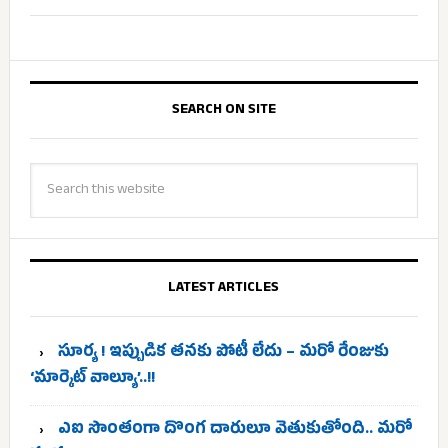
SEARCH ON SITE
LATEST ARTICLES
సూర్య ! ఇప్పుడిక తనకు పోటీ లేదు – మరో రేంజుకు
‘మార్కెట్ వాల్యూ’..!!
ఎఐ సొంతంగా దొంగ దారులూ వెతుకుతోంది.. మరో