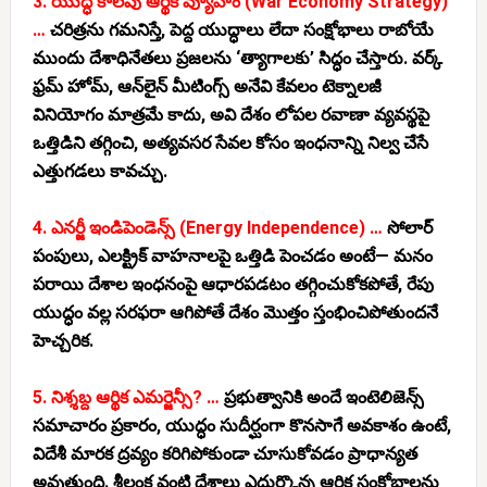
3. యుద్ధ కాలపు ఆర్థిక వ్యూహం (War Economy Strategy)
…
చరిత్రను గమనిస్తే, పెద్ద యుద్ధాలు లేదా సంక్షోభాలు రాబోయే
ముందు దేశాధినేతలు ప్రజలను ‘త్యాగాలకు’ సిద్ధం చేస్తారు. వర్క్
ఫ్రమ్ హోమ్, ఆన్‌లైన్ మీటింగ్స్ అనేవి కేవలం టెక్నాలజీ
వినియోగం మాత్రమే కాదు, అవి దేశం లోపల రవాణా వ్యవస్థపై
ఒత్తిడిని తగ్గించి, అత్యవసర సేవల కోసం ఇంధనాన్ని నిల్వ చేసే
ఎత్తుగడలు కావచ్చు.
4. ఎనర్జీ ఇండిపెండెన్స్ (Energy Independence) …
సోలార్
పంపులు, ఎలక్ట్రిక్ వాహనాలపై ఒత్తిడి పెంచడం అంటే— మనం
పరాయి దేశాల ఇంధనంపై ఆధారపడటం తగ్గించుకోకపోతే, రేపు
యుద్ధం వల్ల సరఫరా ఆగిపోతే దేశం మొత్తం స్తంభించిపోతుందనే
హెచ్చరిక.
5. నిశ్శబ్ద ఆర్థిక ఎమర్జెన్సీ? …
ప్రభుత్వానికి అందే ఇంటెలిజెన్స్
సమాచారం ప్రకారం, యుద్ధం సుదీర్ఘంగా కొనసాగే అవకాశం ఉంటే,
విదేశీ మారక ద్రవ్యం కరిగిపోకుండా చూసుకోవడం ప్రాధాన్యత
అవుతుంది. శ్రీలంక వంటి దేశాలు ఎదుర్కొన్న ఆర్థిక సంక్షోభాలను