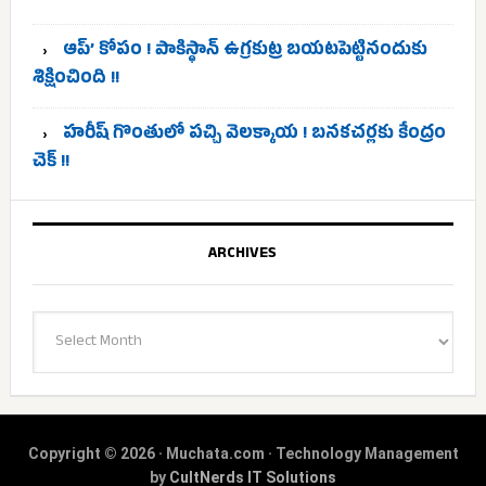
ఆప్’ కోపం ! పాకిస్థాన్ ఉగ్రకుట్ర బయటపెట్టినందుకు
శిక్షించింది !!
హరీష్ గొంతులో పచ్చి వెలక్కాయ ! బనకచర్లకు కేంద్రం
చెక్ !!
ARCHIVES
Archives
Copyright © 2026 · Muchata.com · Technology Management
by
CultNerds IT Solutions