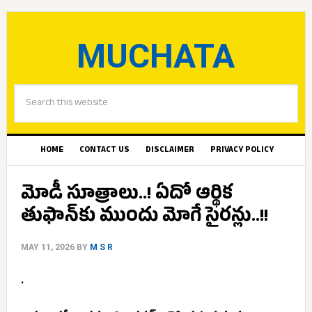
MUCHATA
HOME
CONTACT US
DISCLAIMER
PRIVACY POLICY
మోడీ సూత్రాలు..! ఏదో ఆర్థిక
తుఫాన్‌కు ముందు మోగే సైరన్లు..!!
MAY 11, 2026
BY
M S R
.