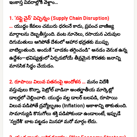
ఇంకాస్త వివరాల్లోకి వెళ్దాం…
1. ‘సప్లై చైన్’ విచ్ఛిన్నం (Supply Chain Disruption)
…
యుద్ధం కేవలం చమురు ధరలనే కాదు, ప్రపంచ వాణిజ్య
మార్గాలను దెబ్బతీస్తుంది. వంట నూనెలు, రసాయన ఎరువుల
దిగుమతులు ఆగిపోతే దేశంలో ఆహార భద్రతకు ముప్పు
వాటిల్లుతుంది. అందుకే “వాడకం తగ్గించండి” అనడం వెనుక ఉన్న
ఉద్దేశం—భవిష్యత్తులో ఏర్పడబోయే తీవ్రమైన కొరతకు జనాన్ని
మానసిక సిద్ధం చేయడం.
2. రూపాయి విలువ పతనంపై ఆందోళన …
మనం విదేశీ
వస్తువులు కొన్నా, పెట్రోల్ వాడినా అంతర్జాతీయ మార్కెట్లో
డాలర్లలో చెల్లించాలి. యుద్ధం వల్ల డాలర్ బలపడి, రూపాయి
విలువ పడిపోతే ద్రవ్యోల్బణం (Inflation) ఆకాశాన్ని తాకుతుంది.
సామాన్యుడి కొనుగోలు శక్తి పడిపోకుండా ఉండాలంటే, ఇప్పుడే
‘స్వదేశీ’ బాట పట్టడం మినహా మరో మార్గం లేదు.