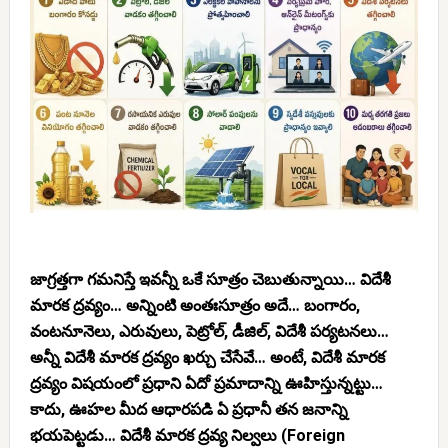
జాగ్రత్తగా గమనిస్తే ఇవన్నీ ఒకే సూత్రం చెబుతున్నాయి… విదేశీ
మారక ద్రవ్యం… అన్నింటి అంతఃసూత్రం అదే… బంగారం,
వంటనూనెలు, ఎరువులు, పెట్రోల్, డీజిల్, విదేశీ పర్యటనలు…
అన్నీ విదేశీ మారక ద్రవ్యం ఖర్చు చేసేవే… అంటే, విదేశీ మారక
ద్రవ్యం విషయంలో ప్రధాని ఏదో ప్రమాదాన్ని ఊహిస్తున్నట్టు…
కాదు, ఊహల మీద ఆధారపడి ఏ ప్రధానీ తన జనాన్ని
భయపెట్టడు… వి
దేశీ మారక ద్రవ్య నిల్వలు (Foreign