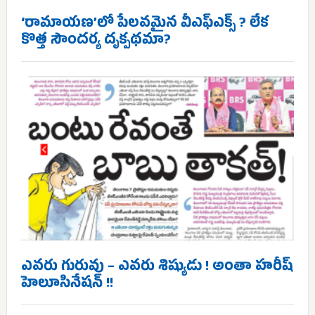
‘రామాయణ’లో పేలవమైన వీఎఫ్‌ఎక్స్ ? లేక
కొత్త సౌందర్య దృక్పథమా?
ఎవరు గురువు – ఎవరు శిష్యుడు ! అంతా హరీష్
హెలూసినేషన్ !!