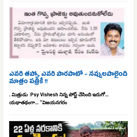
ఎవరి తప్పో, ఎవరి పొరపాటో – నవ్వులపాలైంది
మాత్రం పత్రికే !!
. మిత్రుడు Psy Vishesh నిన్న పోస్ట్ చేసింది ఇదుగో...
యథాతథంగా... ‘‘విజయనగరం