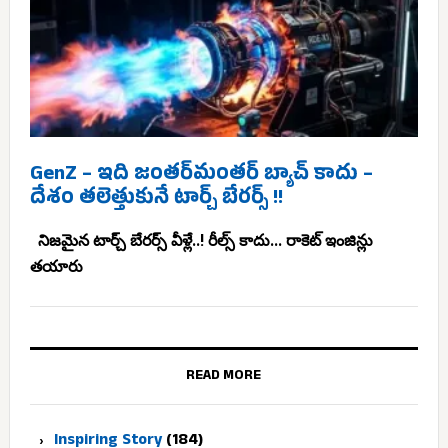
GenZ – ఇది జంతర్‌మంతర్ బ్యాచ్ కాదు –
దేశం తలెత్తుకునే టార్చ్ బేరర్స్ !!
నిజమైన టార్చ్ బేరర్స్ వీళ్లే..! రీల్స్ కాదు... రాకెట్ ఇంజిన్లు
తయారు
READ MORE
Inspiring Story
(184)