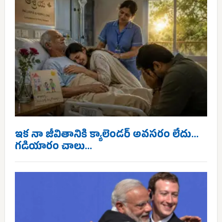
ఇక నా జీవితానికి క్యాలెండర్ అవసరం లేదు…
గడియారం చాలు…