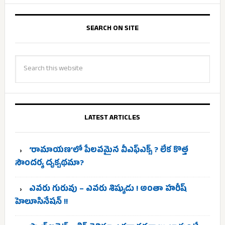
SEARCH ON SITE
LATEST ARTICLES
‘రామాయణ’లో పేలవమైన వీఎఫ్‌ఎక్స్ ? లేక కొత్త
సౌందర్య దృక్పథమా?
ఎవరు గురువు – ఎవరు శిష్యుడు ! అంతా హరీష్
హెలూసినేషన్ !!