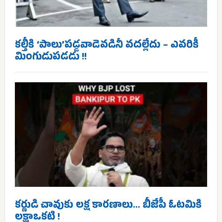
కల్తీకి ‘పాలు’పడ్డవాడెవడినీ వదల్లేదు – ఎవరికీ
మింగుడుపడడు !!
కర్ణుడి చావుకు లక్ష కారణాలు… బీజేపీ ఓటమికి
లక్షాఒకటి !