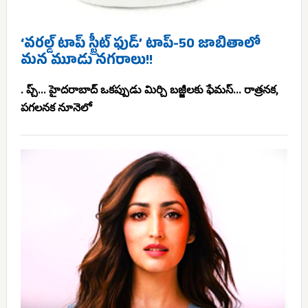
‘వరల్డ్ టాప్ స్ట్రీట్ ఫుడ్’ టాప్-50 జాబితాలో
మన మూడు నగరాలు!!
. ప్చ్... హైదరాబాద్ ఒకప్పుడు మిర్చి బజ్జీలకు ఫేమస్... రాత్రనక,
పగలనక నూనెలో