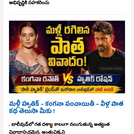
అభివృద్ధికి సహకరించు
మళ్లీ హృతిక్ – కంగనా పంచాయితీ – వీళ్ల పాత
కథ తెలుసా మీకు !
. బాలీవుడ్‌లో గత దశాబ్ద కాలంగా నలుగుతున్న అత్యంత
వివాదాస్పదమైన, అంతుచిక్కని