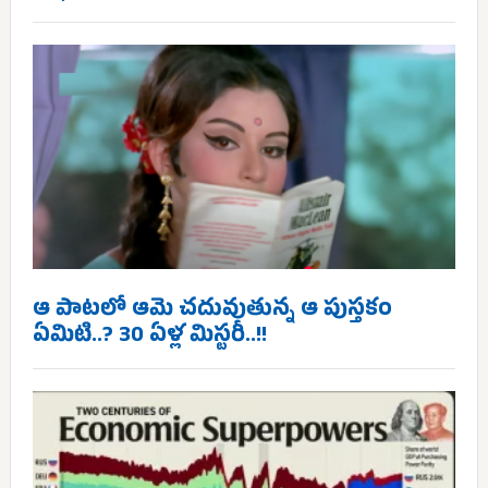
ఆ పాటలో ఆమె చదువుతున్న ఆ పుస్తకం
ఏమిటి..? 30 ఏళ్ల మిస్టరీ..!!