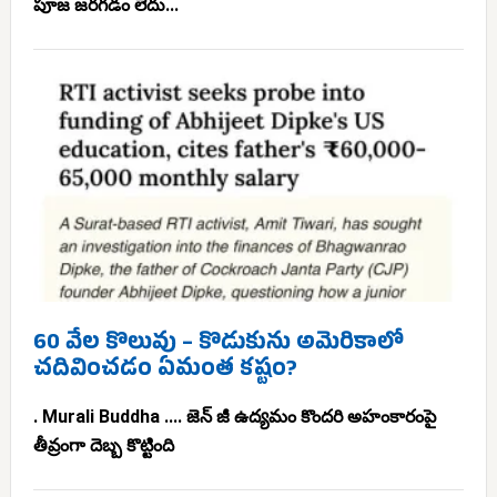
పూజ జరగడం లేదు...
60 వేల కొలువు – కొడుకును అమెరికాలో
చదివించడం ఏమంత కష్టం?
. Murali Buddha .... జెన్ జీ ఉద్యమం కొందరి అహంకారంపై
తీవ్రంగా దెబ్బ కొట్టింది