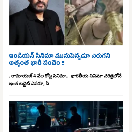
ఇండియన్ సినిమా మునుపెన్నడూ ఎరుగని
అత్యంత భారీ పందెం !!
. రామాయణ్ 4 వేల కోట్ల సినిమా... భారతీయ సినిమా చరిత్రలోనే
ఇంత బడ్జెట్ ఎవరూ, ఏ