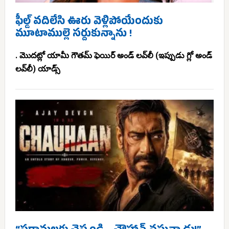
ఫీల్డ్ వదిలేసి ఊరు వెళ్లిపోయేందుకు
మూటాముల్లె సర్దుకున్నాను !
. మొదట్లో యామీ గౌతమ్ ఫెయిర్ అండ్ లవ్‌లీ (ఇప్పుడు గ్లో అండ్
లవ్‌లీ) యాడ్స్