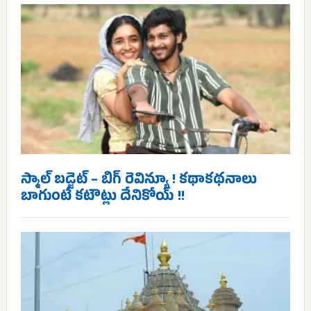
స్మాల్ బడ్జెట్ – బిగ్ రెవిన్యూ ! కథాకథనాలు
బాగుంటే కటౌట్లు దేనికోయ్ !!