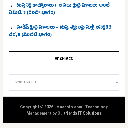
దుష్టశక్తి కాష్మోరాలు !! అసలు క్షుద్ర పూజలు అంటే
ఏమిటి..? (రెండో భాగం)
హరీష్ క్షుద్ర పూజలు – దుష్ట శక్తులపై మళ్లీ ఆసక్తికర
చర్చ !! (మొదటి భాగం)
ARCHIVES
Archives
Copyright © 2026 · Muchata.com · Technology
Management by
CultNerds IT Solutions