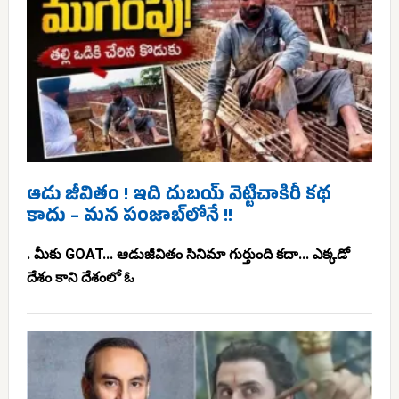
ఆడు జీవితం ! ఇది దుబయ్ వెట్టిచాకిరీ కథ
కాదు – మన పంజాబ్‌లోనే !!
. మీకు GOAT... ఆడుజీవితం సినిమా గుర్తుంది కదా... ఎక్కడో
దేశం కాని దేశంలో ఓ