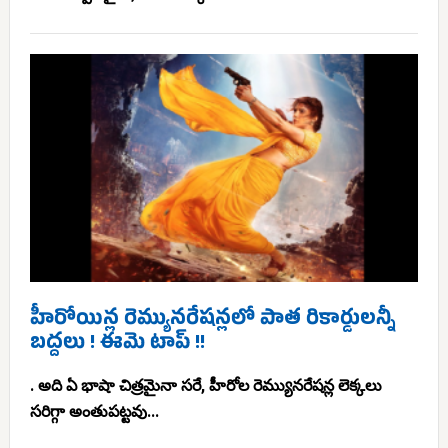
హీరోయిన్ల రెమ్యునరేషన్లలో పాత రికార్డులన్నీ
బద్దలు ! ఈమె టాప్ !!
. అది ఏ భాషా చిత్రమైనా సరే, హీరోల రెమ్యునరేషన్ల లెక్కలు
సరిగ్గా అంతుపట్టవు...