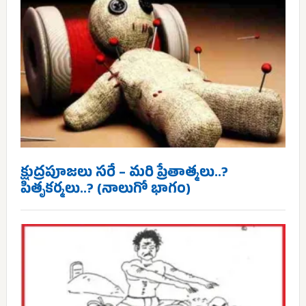
క్షుద్రపూజలు సరే – మరి ప్రేతాత్మలు..?
పితృకర్మలు..? (నాలుగో భాగం)