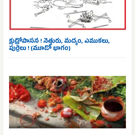
క్షుద్రోపాసన ! నెత్తురు, మద్యం, ఎముకలు,
పుర్రెలు ! (మూడో భాగం)