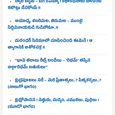
స్మాల్ బడ్జెట్ – బిగ్ రెవిన్యూ ! కథాకథనాలు బాగుంటే
కటౌట్లు దేనికోయ్ !!
అయోధ్య, శబరిమల, తిరుమల – ముంబై
సిద్దివినాయకుడి గుడిలోనూ..!!
దురంధర్ సినిమాలో చూపించింది ఈమెనే ! ఆ
త్యాగానికి అశోకచక్ర !!
‘‘భావి తరాలు రీల్స్‌ బందీలు – ‘రిథమ్’ తప్పిన
అల్గా‘రిథమ్ బతుకులు’’
క్షుద్రపూజలు సరే – మరి ప్రేతాత్మలు..? పితృకర్మలు..?
(నాలుగో భాగం)
క్షుద్రోపాసన ! నెత్తురు, మద్యం, ఎముకలు, పుర్రెలు !
(మూడో భాగం)