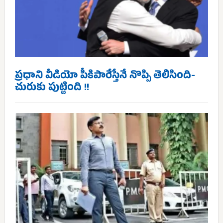
ప్రధాని వీడియో పీకిపారేస్తేనే నొప్పి తెలిసింది-
చురుకు పుట్టింది !!