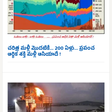
చరిత్ర మళ్లీ మొదటికే… 200 ఏళ్లు… ప్రపంచ
ఆర్థిక శక్తి మళ్లీ ఆసియాదే !