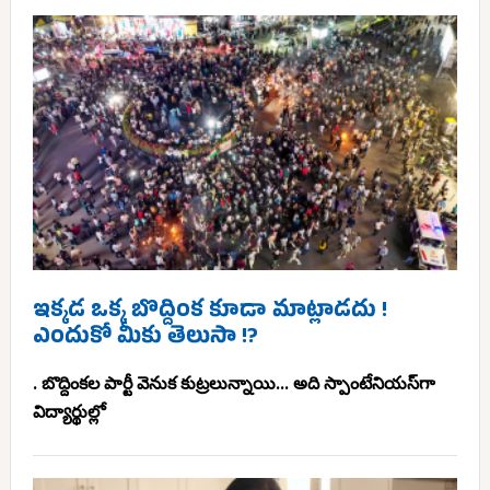
ఇక్కడ ఒక్క బొద్దింక కూడా మాట్లాడదు !
ఎందుకో మీకు తెలుసా !?
. బొద్దింకల పార్టీ వెనుక కుట్రలున్నాయి... అది స్పాంటేనియస్‌గా
విద్యార్థుల్లో