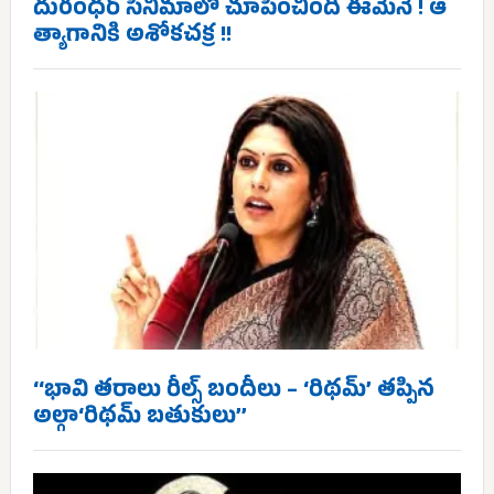
దురంధర్ సినిమాలో చూపించింది ఈమెనే ! ఆ
త్యాగానికి అశోకచక్ర !!
‘‘భావి తరాలు రీల్స్‌ బందీలు – ‘రిథమ్’ తప్పిన
అల్గా‘రిథమ్ బతుకులు’’