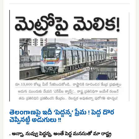
తెలంగాణపై ఇదీ ‘పెద్దన్న’ ప్రేమ ! పెద్ద దొర
చెప్పినట్టే అడుగులు !!
. అన్నా, నువ్వు పెద్దన్న, అంతే పెద్ద మనసుతో మా రాష్ట్ర