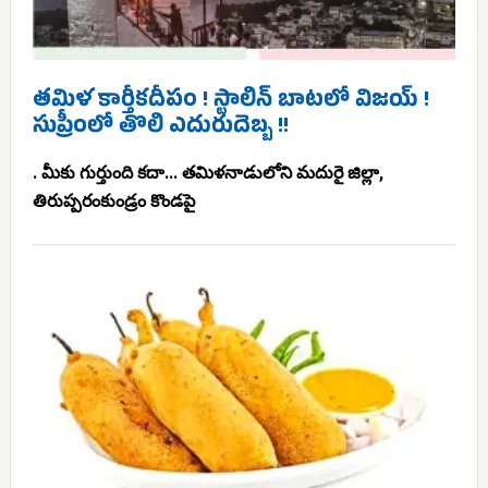
తమిళ కార్తీకదీపం ! స్టాలిన్ బాటలో విజయ్ !
సుప్రీంలో తొలి ఎదురుదెబ్బ !!
. మీకు గుర్తుంది కదా... తమిళనాడులోని మదురై జిల్లా,
తిరుప్పరంకుండ్రం కొండపై