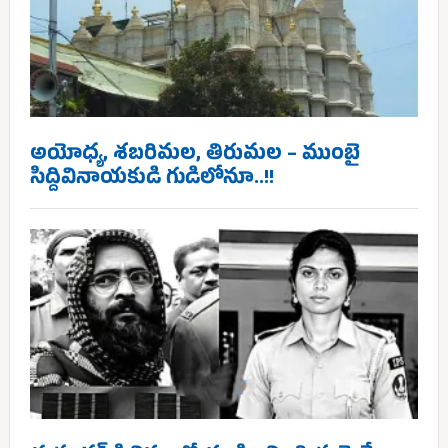
అయోధ్య, శబరిమల, తిరుమల – ముంబై
సిద్దివినాయకుడి గుడిలోనూ..!!