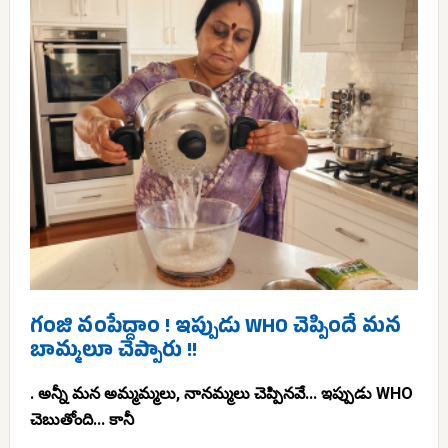
గంజి వంపేద్దాం ! ఇప్పుడు WHO చెప్పిందే మన
బామ్మలూ చెప్పారు !!
. అన్నీ మన అమ్మమ్మలు, నానమ్మలు చెప్పినవే... ఇప్పుడు WHO
చెబుతోంది... కానీ