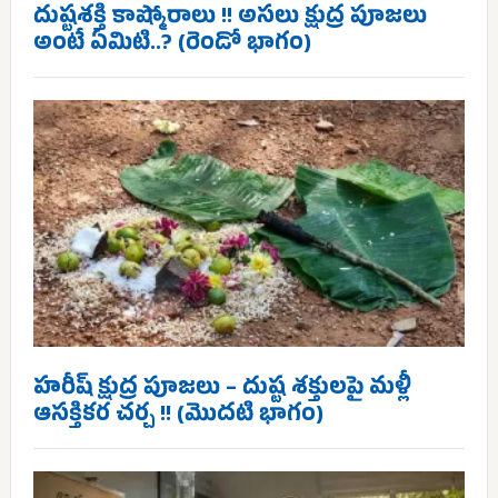
దుష్టశక్తి కాష్మోరాలు !! అసలు క్షుద్ర పూజలు
అంటే ఏమిటి..? (రెండో భాగం)
హరీష్ క్షుద్ర పూజలు – దుష్ట శక్తులపై మళ్లీ
ఆసక్తికర చర్చ !! (మొదటి భాగం)