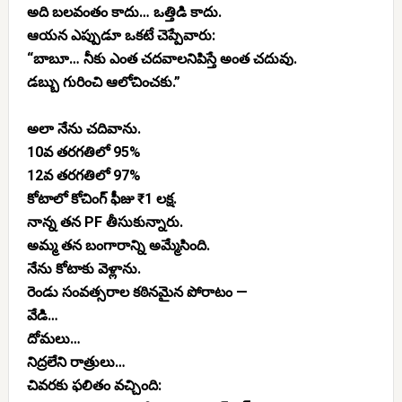
అది బలవంతం కాదు… ఒత్తిడి కాదు.
ఆయన ఎప్పుడూ ఒకటే చెప్పేవారు:
“బాబూ… నీకు ఎంత చదవాలనిపిస్తే అంత చదువు.
డబ్బు గురించి ఆలోచించకు.”
అలా నేను చదివాను.
10వ తరగతిలో 95%
12వ తరగతిలో 97%
కోటాలో కోచింగ్ ఫీజు ₹1 లక్ష.
నాన్న తన PF తీసుకున్నారు.
అమ్మ తన బంగారాన్ని అమ్మేసింది.
నేను కోటాకు వెళ్లాను.
రెండు సంవత్సరాల కఠినమైన పోరాటం —
వేడి…
దోమలు…
నిద్రలేని రాత్రులు…
చివరకు ఫలితం వచ్చింది: