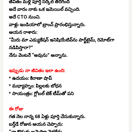
జీవితం మళ్లీ పూర్తి సర్కిల్ తిరిగింది
అదే వారం నాకు ఒక ఇమెయిల్ వచ్చింది.
అదే CTO నుంచి.
వాళ్లు ఇండియాలో బ్రాంచ్ ప్రారంభిస్తున్నారు.
ఆయన రాశారు:
“మీరు మా ఎడ్యుకేషన్ ఇనిషియేటివ్‌ను పార్ట్‌టైమ్, రిమోట్‌గా
నడిపిస్తారా?”
నేను వెంటనే “అవును” అన్నాను.
ఇప్పుడు నా జీవితం ఇలా ఉంది:
* ఉదయం: కిరాణా షాప్
* మధ్యాహ్నం: పిల్లలకు బోధన
* సాయంత్రం: గ్లోబల్ టెక్ టీమ్‌తో పని
ఈ రోజు
గత నెల నాన్న 68 ఏళ్లు పూర్తి చేసుకున్నారు.
బర్త్‌డే రోజున ఆయన చెప్పారు:
“నా కొడుకు అమెరికా వెళ్లలేదు…