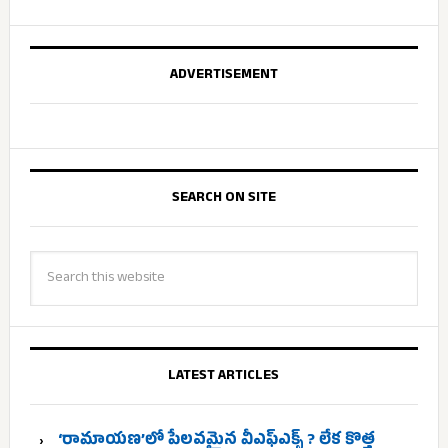
ADVERTISEMENT
SEARCH ON SITE
LATEST ARTICLES
‘రామాయణ’లో పేలవమైన వీఎఫ్‌ఎక్స్ ? లేక కొత్త