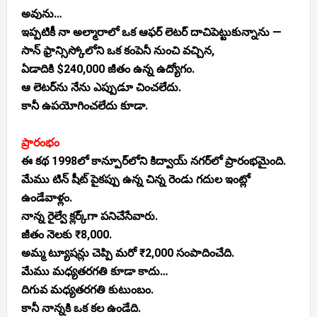
అవును…
ఇప్పటికీ నా అల్మారాలో ఒక ఆఫర్ లెటర్ దాచిపెట్టుకున్నాను —
సాన్ ఫ్రాన్సిస్కోలోని ఒక కంపెనీ నుంచి వచ్చిన,
ఏడాదికి $240,000 జీతం ఉన్న ఉద్యోగం.
ఆ లెటర్‌ను నేను ఎప్పుడూ చించలేదు.
కానీ ఉపయోగించలేదు కూడా.
ప్రారంభం
ఈ కథ 1998లో కాన్పూర్‌లోని కిద్వాయ్ నగర్‌లో ప్రారంభమైంది.
మేము టిన్ షీట్ పైకప్పు ఉన్న చిన్న రెండు గదుల ఇంట్లో
ఉండేవాళ్లం.
నాన్న రైల్వే క్లర్క్‌గా పనిచేసేవారు.
జీతం నెలకు ₹8,000.
అమ్మ ట్యూషన్లు చెప్పి మరో ₹2,000 సంపాదించేది.
మేము మధ్యతరగతి కూడా కాదు…
దిగువ మధ్యతరగతి కుటుంబం.
కానీ నాన్నకి ఒక కల ఉండేది.