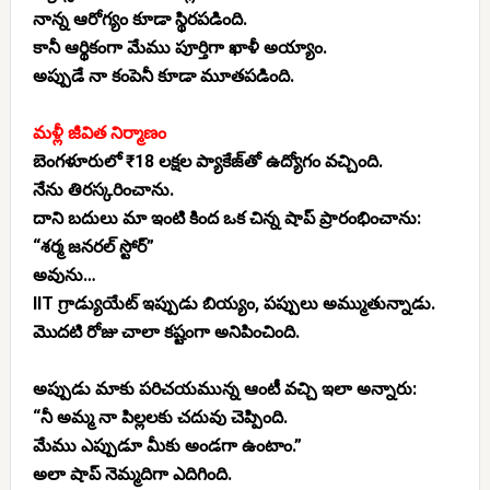
నాన్న ఆరోగ్యం కూడా స్థిరపడింది.
కానీ ఆర్థికంగా మేము పూర్తిగా ఖాళీ అయ్యాం.
అప్పుడే నా కంపెనీ కూడా మూతపడింది.
మళ్లీ జీవిత నిర్మాణం
బెంగళూరులో ₹18 లక్షల ప్యాకేజ్‌తో ఉద్యోగం వచ్చింది.
నేను తిరస్కరించాను.
దాని బదులు మా ఇంటి కింద ఒక చిన్న షాప్ ప్రారంభించాను:
“శర్మ జనరల్ స్టోర్”
అవును…
IIT గ్రాడ్యుయేట్ ఇప్పుడు బియ్యం, పప్పులు అమ్ముతున్నాడు.
మొదటి రోజు చాలా కష్టంగా అనిపించింది.
అప్పుడు మాకు పరిచయమున్న ఆంటీ వచ్చి ఇలా అన్నారు:
“నీ అమ్మ నా పిల్లలకు చదువు చెప్పింది.
మేము ఎప్పుడూ మీకు అండగా ఉంటాం.”
అలా షాప్ నెమ్మదిగా ఎదిగింది.