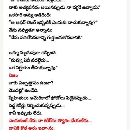
నాకు అత్యవసరం అయినప్పుడు నా దగ్గరే ఉన్నాడు.”
ఒకసారి అమ్మ అడిగింది:
“ఆ ఆఫర్ లెటర్ ఇప్పటికీ ఎందుకు దాచుకున్నావు?”
నేను నవ్వుతూ అన్నాను:
“నేను వదిలేసినదాన్ని గుర్తుంచుకోవడానికి.”
అమ్మ మృదువుగా చెప్పింది:
“నువ్వు ఏదీ వదల్లేదు…
ఒక నిర్ణయం తీసుకున్నావు.”
నిజం
నాకు పశ్చాత్తాపం ఉందా?
మొదట్లో ఉండేది.
స్నేహితులు అమెరికాలో ఫోటోలు పెట్టినప్పుడు…
పెద్ద కెరీర్లు నిర్మించుకున్నప్పుడు…
కానీ ఇప్పుడు లేదు.
ఎందుకంటే నేను నా కెరీర్‌ను త్యాగం చేయలేదు…
దానికి కొత్త అర్థం ఇచ్చాను.