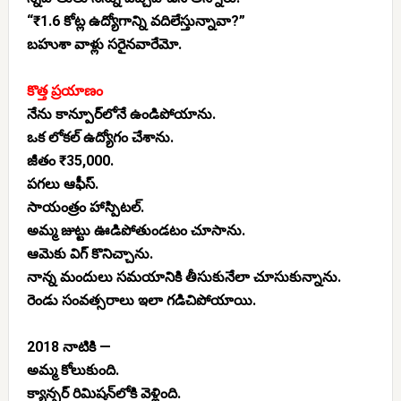
“₹1.6 కోట్ల ఉద్యోగాన్ని వదిలేస్తున్నావా?”
బహుశా వాళ్లు సరైనవారేమో.
కొత్త ప్రయాణం
నేను కాన్పూర్‌లోనే ఉండిపోయాను.
ఒక లోకల్ ఉద్యోగం చేశాను.
జీతం ₹35,000.
పగలు ఆఫీస్.
సాయంత్రం హాస్పిటల్.
అమ్మ జుట్టు ఊడిపోతుండటం చూసాను.
ఆమెకు విగ్ కొనిచ్చాను.
నాన్న మందులు సమయానికి తీసుకునేలా చూసుకున్నాను.
రెండు సంవత్సరాలు ఇలా గడిచిపోయాయి.
2018 నాటికి —
అమ్మ కోలుకుంది.
క్యాన్సర్ రిమిషన్‌లోకి వెళ్లింది.