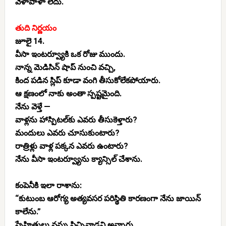
వేళాపాళా లేదు.
తుది నిర్ణయం
జూలై 14.
వీసా ఇంటర్వ్యూకి ఒక రోజు ముందు.
నాన్న మెడిసిన్ షాప్ నుంచి వచ్చి,
కింద పడిన స్లిప్ కూడా వంగి తీసుకోలేకపోయారు.
ఆ క్షణంలో నాకు అంతా స్పష్టమైంది.
నేను వెళ్తే —
వాళ్లను హాస్పిటల్‌కు ఎవరు తీసుకెళ్తారు?
మందులు ఎవరు చూసుకుంటారు?
రాత్రిళ్లు వాళ్ల పక్కన ఎవరు ఉంటారు?
నేను వీసా ఇంటర్వ్యూను క్యాన్సిల్ చేశాను.
కంపెనీకి ఇలా రాశాను:
“కుటుంబ ఆరోగ్య అత్యవసర పరిస్థితి కారణంగా నేను జాయిన్
కాలేను.”
స్నేహితులు నన్ను పిచ్చివాడని అన్నారు.