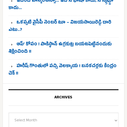
ఇదేందే హన్మంతన్నా… ఇది నీ భాషా కాదు, నీ స్క్రిప్టూ
కాదు…
ఒకప్పటి వైసీపీ నెంబర్ టూ – విజయసాయిరెడ్డి దారి
ఎటు..?
ఆప్’ కోపం ! పాకిస్థాన్ ఉగ్రకుట్ర బయటపెట్టినందుకు
శిక్షించింది !!
హరీష్ గొంతులో పచ్చి వెలక్కాయ ! బనకచర్లకు కేంద్రం
చెక్ !!
ARCHIVES
Archives