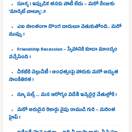
సూర్య ! ఇప్పుడిక తనకు పోటీ లేదు – మరో రేంజుకు
‘మార్కెట్ వాల్యూ’..!!
ఎఐ సొంతంగా దొంగ దారులూ వెతుకుతోంది.. మరో
ముప్పు !
Friendship Recession – స్నేహానికి కూడా మాంద్యం
వచ్చేసింది !
చీకటికి చెల్లుచీటీ ! అంధత్వంపై పోరుకు మరో అద్భుత
సాంకేతికత !
న్యూ పల్స్ … మన ఆరోగ్యం విదేశీ ఇన్వెస్టర్ల చేతుల్లోకి !
మరో అరుదైన రికార్డు వైపు రాముడి గురి – మరింత
హైప్ !