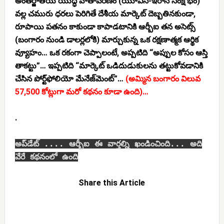
అంతర్జాతీయ యుద్ధ వాతావరణం (యూఎస్-ఇరాన్ సంక్షోభం)
వల్ల చమురు ధరలు పెరిగితే దేశీయ మార్కెట్ దెబ్బతినకుండా,
రూపాయి పతనం కాకుండా కాపాడటానికి ఆర్బీఐ తన అసెట్స్
(బంగారం నుండి డాలర్లలోకి) మార్చుకున్న ఒక రక్షణాత్మక ఆర్థిక
వ్యూహం… ఒక రకంగా చెప్పాలంటే, అప్పటిది “అప్పుల కోసం ఆస్తి
తాకట్టు”… ఇప్పటిది “మార్కెట్ ఒడిదుడుకులను తట్టుకోవడానికి
చేసిన పోర్ట్‌ఫోలియో మేనేజ్‌మెంట్”…
(అమ్మిన బంగారం విలువ
57,500 కోట్లుగా మరో కథనం కూడా ఉంది)…
.
అప్‌డేట్ .... ఆర్బీఐ ఈ వార్తల్ని ఖండించింది... అది
వేరే కథనంలో ఉంది
Share this Article