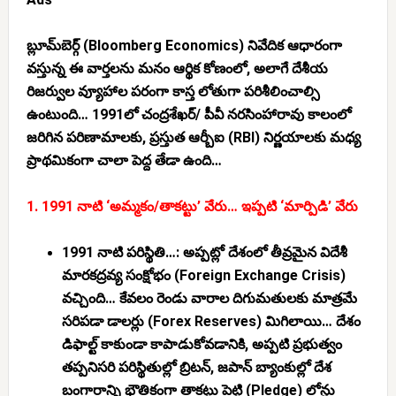
బ్లూమ్‌బెర్గ్ (Bloomberg Economics) నివేదిక ఆధారంగా
వస్తున్న ఈ వార్తలను మనం ఆర్థిక కోణంలో, అలాగే దేశీయ
రిజర్వుల వ్యూహాల పరంగా కాస్త లోతుగా పరిశీలించాల్సి
ఉంటుంది… 1991లో చంద్రశేఖర్/ పీవీ నరసింహారావు కాలంలో
జరిగిన పరిణామాలకు, ప్రస్తుత ఆర్బీఐ (RBI) నిర్ణయాలకు మధ్య
ప్రాథమికంగా చాలా పెద్ద తేడా ఉంది…
1. 1991 నాటి ‘అమ్మకం/తాకట్టు’ వేరు… ఇప్పటి ‘మార్పిడి’ వేరు
1991 నాటి పరిస్థితి…:
అప్పట్లో దేశంలో తీవ్రమైన విదేశీ
మారకద్రవ్య సంక్షోభం (Foreign Exchange Crisis)
వచ్చింది… కేవలం రెండు వారాల దిగుమతులకు మాత్రమే
సరిపడా డాలర్లు (Forex Reserves) మిగిలాయి… దేశం
డిఫాల్ట్ కాకుండా కాపాడుకోవడానికి, అప్పటి ప్రభుత్వం
తప్పనిసరి పరిస్థితుల్లో బ్రిటన్, జపాన్ బ్యాంకుల్లో దేశ
బంగారాన్ని
భౌతికంగా తాకట్టు పెట్టి (Pledge)
లోన్లు