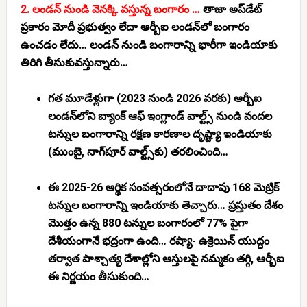
2. లండన్ నుండి వెనక్కి వస్తున్న బంగారం …
తాజా అప్‌డేట్
ప్రకారం మోదీ ప్రభుత్వం లేదా ఆర్బీఐ లండన్‌లో బంగారం
ఉంచడం లేదు…
లండన్ నుండి బంగారాన్ని భారీగా ఇండియాకు
తిరిగి తీసుకువస్తున్నారు…
గత మూడేళ్లుగా (2023 నుండి 2026 వరకు) ఆర్బీఐ
లండన్‌లోని బ్యాంక్ ఆఫ్ ఇంగ్లాండ్ వాల్ట్స్ నుండి వందల
టన్నుల బంగారాన్ని రక్షణ కారణాల దృష్ట్యా ఇండియాకు
(ముంబై, నాగ్‌పూర్ వాల్ట్స్‌కు) తరలించింది…
ఈ 2025-26 ఆర్థిక సంవత్సరంలోనే దాదాపు 168 మెట్రిక్
టన్నుల బంగారాన్ని ఇండియాకు తెచ్చారు… ప్రస్తుతం దేశం
మొత్తం ఉన్న 880 టన్నుల బంగారంలో
77% పైగా
దేశీయంగానే భద్రంగా ఉంది…
రష్యా- ఉక్రెయిన్ యుద్ధం
తర్వాత పాశ్చాత్య దేశాల్లోని ఆస్తులపై నమ్మకం తగ్గి, ఆర్బీఐ
ఈ నిర్ణయం తీసుకుంది…