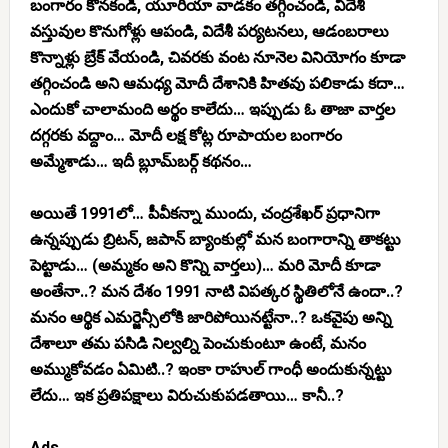
బంగారం కొనకండి, యూరియా వాడకం తగ్గించండి, విదేశీ
వస్తువుల కొనుగోళ్లు ఆపండి, విదేశీ పర్యటనలు, ఆడంబరాలు
కొన్నాళ్లు బ్రేక్ వేయండి, చివరకు వంట నూనెల వినియోగం కూడా
తగ్గించండి అని ఆమధ్య మోదీ దేశానికి హితవు పలికాడు కదా…
ఎందుకో చాలామంది అర్థం కాలేదు… ఇప్పుడు ఓ తాజా వార్తల
దగ్గరకు వద్దాం… మోదీ లక్ష కోట్ల రూపాయల బంగారం
అమ్మేశాడు… ఇదీ బ్లూమ్‌బర్గ్ కథనం…
అయితే 1991లో… పీవీకన్నా ముందు, చంద్రశేఖర్ ప్రధానిగా
ఉన్నప్పుడు బ్రిటన్, జపాన్ బ్యాంకుల్లో మన బంగారాన్ని తాకట్టు
పెట్టాడు… (అమ్మకం అని కొన్ని వార్తలు)… మరి మోదీ కూడా
అంతేనా..? మన దేశం 1991 నాటి విపత్కర స్థితిలోనే ఉందా..?
మనం ఆర్థిక ఎమర్జెన్సీలోకి జారిపోయినట్టేనా..? ఒకవైపు అన్ని
దేశాలూ తమ పసిడి నిల్వల్ని పెంచుకుంటూ ఉంటే, మనం
అమ్ముకోవడం ఏమిటి..? ఇంకా రాహుల్ గాంధీ అందుకున్నట్టు
లేదు… ఇక ప్రతిపక్షాలు విరుచుకుపడతాయి… కానీ..?
Ads