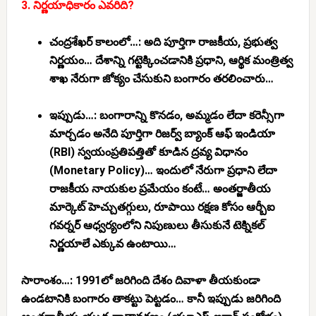
3. నిర్ణయాధికారం ఎవరిది?
చంద్రశేఖర్ కాలంలో…:
అది పూర్తిగా రాజకీయ, ప్రభుత్వ
నిర్ణయం… దేశాన్ని గట్టెక్కించడానికి ప్రధాని, ఆర్థిక మంత్రిత్వ
శాఖ నేరుగా జోక్యం చేసుకుని బంగారం తరలించారు…
ఇప్పుడు…:
బంగారాన్ని కొనడం, అమ్మడం లేదా కరెన్సీగా
మార్చడం అనేది పూర్తిగా
రిజర్వ్ బ్యాంక్ ఆఫ్ ఇండియా
(RBI)
స్వయంప్రతిపత్తితో కూడిన ద్రవ్య విధానం
(Monetary Policy)… ఇందులో నేరుగా ప్రధాని లేదా
రాజకీయ నాయకుల ప్రమేయం కంటే… అంతర్జాతీయ
మార్కెట్ హెచ్చుతగ్గులు, రూపాయి రక్షణ కోసం ఆర్బీఐ
గవర్నర్ ఆధ్వర్యంలోని నిపుణులు తీసుకునే టెక్నికల్
నిర్ణయాలే ఎక్కువ ఉంటాయి…
సారాంశం…:
1991లో జరిగింది దేశం దివాళా తీయకుండా
ఉండటానికి బంగారం తాకట్టు పెట్టడం… కానీ ఇప్పుడు జరిగింది