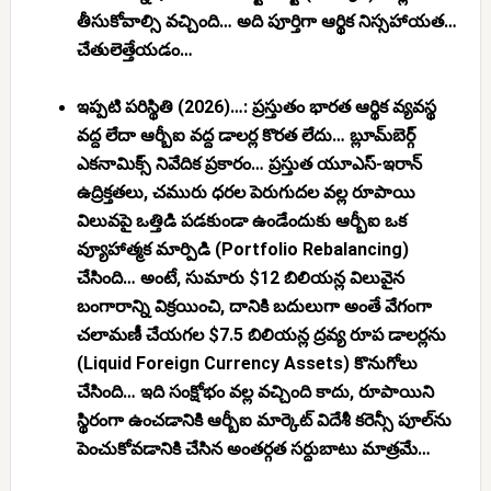
తీసుకోవాల్సి వచ్చింది… అది పూర్తిగా ఆర్థిక నిస్సహాయత…
చేతులెత్తేయడం…
ఇప్పటి పరిస్థితి (2026)…:
ప్రస్తుతం భారత ఆర్థిక వ్యవస్థ
వద్ద లేదా ఆర్బీఐ వద్ద డాలర్ల కొరత లేదు… బ్లూమ్‌బెర్గ్
ఎకనామిక్స్ నివేదిక ప్రకారం… ప్రస్తుత యూఎస్-ఇరాన్
ఉద్రిక్తతలు, చమురు ధరల పెరుగుదల వల్ల రూపాయి
విలువపై ఒత్తిడి పడకుండా ఉండేందుకు ఆర్బీఐ ఒక
వ్యూహాత్మక మార్పిడి (Portfolio Rebalancing)
చేసింది… అంటే,
సుమారు $12 బిలియన్ల విలువైన
బంగారాన్ని విక్రయించి, దానికి బదులుగా అంతే వేగంగా
చలామణీ చేయగల $7.5 బిలియన్ల ద్రవ్య రూప డాలర్లను
(Liquid Foreign Currency Assets)
కొనుగోలు
చేసింది… ఇది సంక్షోభం వల్ల వచ్చింది కాదు, రూపాయిని
స్థిరంగా ఉంచడానికి ఆర్బీఐ మార్కెట్ విదేశీ కరెన్సీ పూల్‌ను
పెంచుకోవడానికి చేసిన అంతర్గత సర్దుబాటు మాత్రమే…