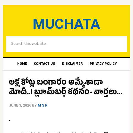
MUCHATA
HOME
CONTACT US
DISCLAIMER
PRIVACY POLICY
లక్ష కోట్ల బంగారం అమ్మేశాడా
మోదీ..! బ్లూమ్‌బర్గ్ కథనం- వార్తలు…
JUNE 3, 2026
BY
M S R
.