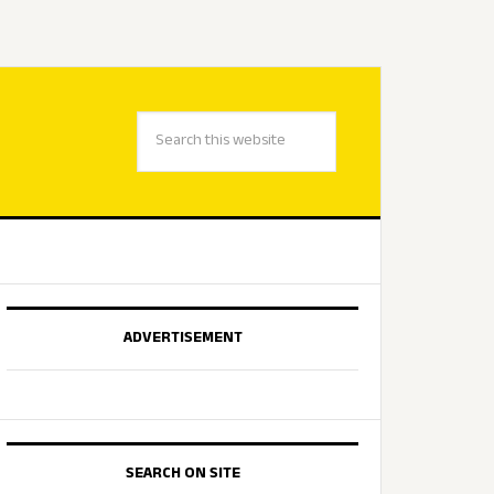
ADVERTISEMENT
SEARCH ON SITE