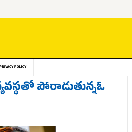
PRIVACY POLICY
్యవస్థతో పోరాడుతున్నఓ