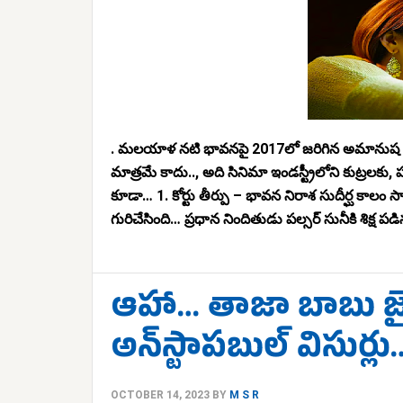
. మలయాళ నటి భావనపై 2017లో జరిగిన అమానుష లై
మాత్రమే కాదు.., అది సినిమా ఇండస్ట్రీలోని కుట్రలకు, 
కూడా… 1. కోర్టు తీర్పు – భావన నిరాశ సుదీర్ఘ కాలం స
గురిచేసింది… ప్రధాన నిందితుడు పల్సర్ సునీకి శిక్ష పడ
ఆహా… తాజా బాబు జై
అన్‌స్టాపబుల్ విసుర్లు
OCTOBER 14, 2023
BY
M S R