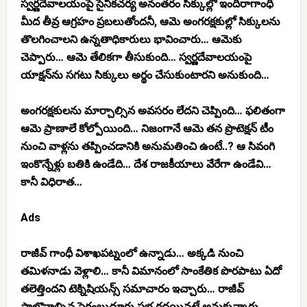
స్వర్ణదేవాలయంపై సైనికచర్య అనంతరం సిక్కుల్లో ఇందిరాగాంధీ
మీద తీవ్ర ఆగ్రహం ప్రబలుతోందనీ, ఆమె అంగరక్షకుల్లో సిక్కులను
తొలగించాలని ఉన్నతాధికారులు భావించారు… ఆమెకు
చెప్పారు… ఆమె తేలికగా తీసుకుంది… స్వర్ణదేవాలయంపై
యాక్షన్‌ను సగటు సిక్కులు అర్థం చేసుకుంటారని అనుకుంది…
అంగరక్షకులను మార్చాల్సిన అవసరం లేదని చెప్పింది… ఫలితంగా
ఆమె ప్రాణాలే కోల్పోయింది… నిజంగానే ఆమె తన ప్రొటెక్షన్ టీం
నుంచి వాళ్లను తప్పించడానికి అనుమతించి ఉంటే..? ఆ సివంగి
ఇంకొన్నేళ్లు బతికి ఉండేది… దేశ రాజకీయాలు వేరేగా ఉండేవి…
కానీ విధిరాత…
Ads
రాజీవ్ గాంధీ విశాఖపట్నంలో ఉన్నాడు… అక్కడి నుంచి
తమిళనాడు వెళ్లాలి… కానీ విమానంలో సాంకేతిక పొరపాటు ఏదో
తలెత్తిందని టెక్నిషియన్స్ సమాచారం ఇచ్చారు… రాజీవ్
పాల్గొనాల్సిన పెరంబుదూరు సభ రద్దయినట్టే అనుకున్నారు