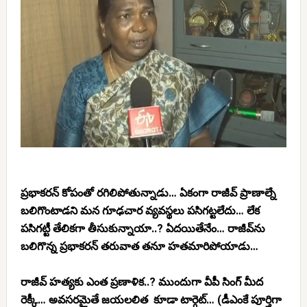
ప్రభాకరన్ కోపంతో రగిలిపోతున్నాడు… ఏకంగా రాజీవ్ ప్రాణాల్నే
బలిగొంటాడని మన గూఢచార వ్యవస్థలు పసిగట్టలేదు… లేక
పసిగట్టీ తేలికగా తీసుకున్నాయా..? ఏదయితేనేం… రాజీవ్‌ను
బలిగొన్న ప్రభాకరన్ తరువాత తనూ హతమారిపోయాడు…
రాజీవ్ హత్యకు ఎంత ప్రణాళిక..? ముందుగా వీపీ సింగ్ మీద
రెక్కీ… అవసరమైతే జయలలిత కూడా టార్గెట్… (డీఎంకే పూర్తిగా