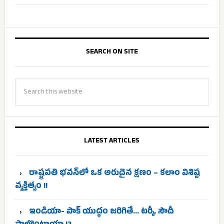
SEARCH ON SITE
LATEST ARTICLES
రాష్ట్రపతి భవన్‌లో ఒక అరుదైన క్షణం – కలాం విశిష్ట
వ్యక్తిత్వం !!
ఇండియా- పాక్ యుద్ధం జరిగితే… టర్కీ, సౌదీ