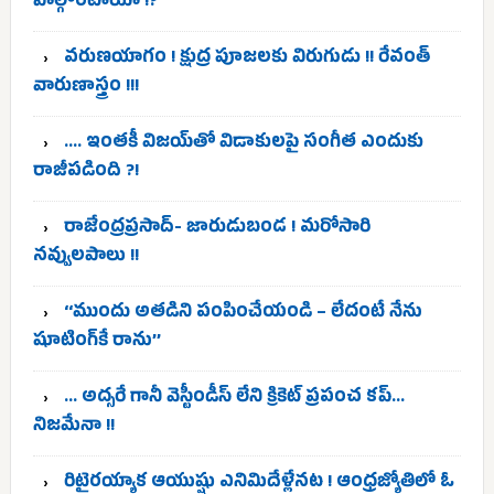
పాల్గొంటాయా !?
వరుణయాగం ! క్షుద్ర పూజలకు విరుగుడు !! రేవంత్
వారుణాస్త్రం !!!
…. ఇంతకీ విజయ్‌తో విడాకులపై సంగీత ఎందుకు
రాజీపడింది ?!
రాజేంద్రప్రసాద్- జారుడుబండ ! మరోసారి
నవ్వులపాలు !!
‘‘ముందు అతడిని పంపించేయండి – లేదంటే నేను
షూటింగ్‌కే రాను’’
… అద్సరే గానీ వెస్టీండీస్ లేని క్రికెట్ ప్రపంచ కప్…
నిజమేనా !!
రిటైరయ్యాక ఆయుష్షు ఎనిమిదేళ్లేనట ! ఆంధ్రజ్యోతిలో ఓ