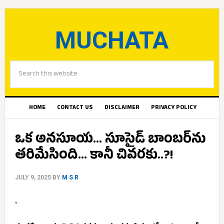
MUCHATA
HOME
CONTACT US
DISCLAIMER
PRIVACY POLICY
ఒక అనసూయ… సూసైడ్ బాంబర్‌ను
తరిమేసింది… కానీ చివరకు..?!
JULY 9, 2025
BY
M S R
.