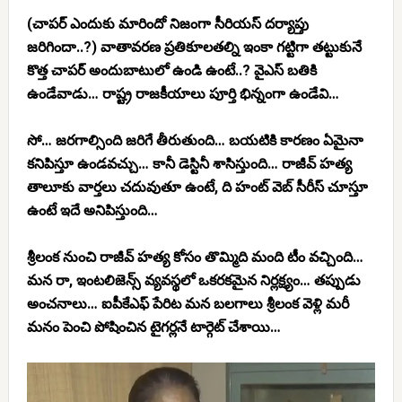
(చాపర్ ఎందుకు మారిందో నిజంగా సీరియస్ దర్యాప్తు
జరిగిందా..?) వాతావరణ ప్రతికూలతల్ని ఇంకా గట్టిగా తట్టుకునే
కొత్త చాపర్ అందుబాటులో ఉండి ఉంటే..? వైఎస్ బతికి
ఉండేవాడు… రాష్ట్ర రాజకీయాలు పూర్తి భిన్నంగా ఉండేవి…
సో… జరగాల్సింది జరిగే తీరుతుంది… బయటికి కారణం ఏమైనా
కనిపిస్తూ ఉండవచ్చు… కానీ డెస్టినీ శాసిస్తుంది… రాజీవ్ హత్య
తాలూకు వార్తలు చదువుతూ ఉంటే, ది హంట్ వెబ్ సీరీస్ చూస్తూ
ఉంటే ఇదే అనిపిస్తుంది…
శ్రీలంక నుంచి రాజీవ్ హత్య కోసం తొమ్మిది మంది టీం వచ్చింది…
మన రా, ఇంటలిజెన్స్ వ్యవస్థలో ఒకరకమైన నిర్లక్ష్యం… తప్పుడు
అంచనాలు… ఐపీకేఎఫ్ పేరిట మన బలగాలు శ్రీలంక వెళ్లి మరీ
మనం పెంచి పోషించిన టైగర్లనే టార్గెట్ చేశాయి…