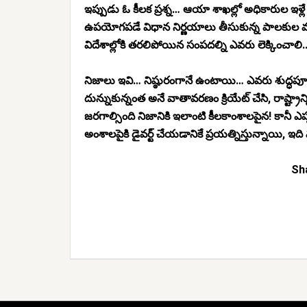
ఇప్పుడు ఓ కీలక ప్రశ్న… ఆయా శాఖల్లో అధికారుల ఇ
ఉపయోగపడే విధాన నిర్ణయాలు తీసుకున్న పాలకుల మాటేమ
విదేశాల్లోకి తరలిపోయిన సంపదల్ని ఎవరు లెక్కించాల
నిజాలు ఇవి… నిష్ఠురంగానే ఉంటాయి… ఎవరు శుద్ధపూసల
దున్నుకున్నంత అనే వాతావరణం క్రియేట్ చేసి, రాష్ట్ర
జరగాల్సింది నిజానికి ఇలాంటి కీలకాంశాలపైన! కానీ
అంశాలపైకి డైవర్ట్ చేయడానికే ప్రయత్నిస్తున్నాయి, ఇద
Sha