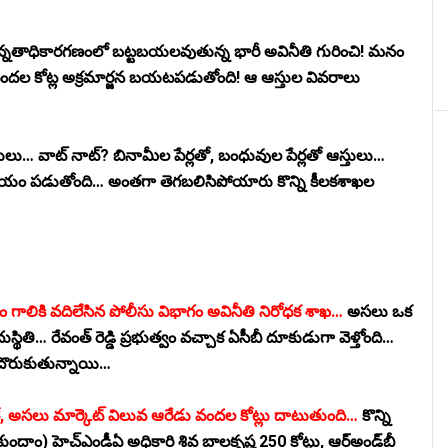
్నతాధికారగణంలో బట్టబయలవుతున్న భారీ అవినీతి గురించి! మనం
ా వందల కోట్ల అక్రమార్జన బయటపడుతోంది! ఆ ఆస్తుల వివరాలు
ు, భూములు… వాట్ నాట్? బినామీల పేర్లతో, బంధువుల పేర్లతో ఆస్తులు…
 సమయం పడుతోంది… అంతగా తెగబలిసిపోయారు కొన్ని కీలకశాఖల
్వం గాలికి వదిలేసిన పోలీసు విభాగం అవినీతి నిరోధక శాఖ…
అసలు ఒక
థితి… రేవంత్ రెడ్డి ప్రభుత్వం వచ్చాక ఏసీబీ దూకుడుగా వెళ్తోంది…
లు దొరుకుతున్నాయి…
 ఉంటే, అసలు మార్కెెట్ విలువ ఆరేడు వందల కోట్లు దాటుతుంది…
కొన్ని
దాం) హెచ్ఎండీఏ అధికారి శివ బాలకృష్ణ 250 కోట్లు, ఆర్అండ్‌బీ