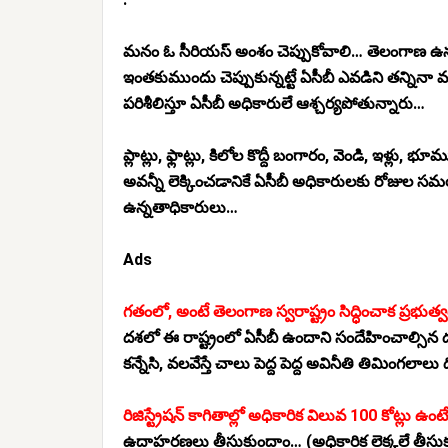
మనం ఓ సీరియస్ అంశం చెప్పుకోవాలి… తెలంగాణ ఉన
ఇంతకుముందు చెప్పుకున్నట్టే ఏసీబీ ఎవడిని తన్నిన
పరిశీలిస్తూ ఏసీబీ అధికారులే ఆశ్చర్యపోతున్నారు…
ప్లాట్లు, ఫ్లాట్లు, కిలోల కొద్దీ బంగారం, వెండి, ఇళ్ల
అవన్నీ లెక్కించడానికే ఏసీబీ అధికారులకు రోజుల
ఉన్నతాధికారులు…
Ads
గతంలో, అంటే తెలంగాణ స్వరాష్ట్రం సిద్ధించాక ప్రభుత
దశలో ఈ రాష్ట్రంలో ఏసీబీ ఉందాని సందేహించాల్సిన దుస్
కన్నేసి, వలవేస్తే చాలు పెద్ద పెద్ద అవినీతి తిమింగలా
రిజిస్ట్రేషన్ కాగితాల్లో అధికారిక విలువ 100 కోట్లు
ఉదాహరణలు తీసుకుందాం… (అధికారిక లెక్కలే తీసుకుం