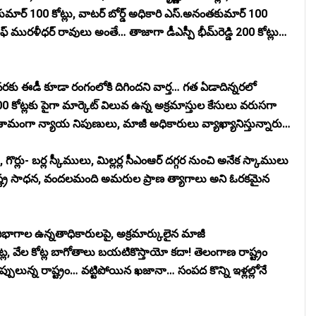
కుమార్ 100 కోట్లు, వాటర్ బోర్డ్ అధికారి ఎస్.అనంతకుమార్ 100
్ చీఫ్ మురళీధర్ రావులు అంతే… తాజాగా డీఎస్పీ భీమ్‌రెడ్డి 200 కోట్లు…
ివరకు ఈడీ కూడా రంగంలోకి దిగిందని వార్త… గత ఏడాదిన్నరలో
0 కోట్లకు పైగా మార్కెట్ విలువ ఉన్న అక్రమాస్తుల కేసులు వరుసగా
ిణామంగా
న్యాయ నిపుణులు, మాజీ అధికారులు వ్యాఖ్యానిస్తున్నారు…
గొర్లు- బర్ల స్కీములు, మిల్లర్ల సీఎంఆర్ దగ్గర నుంచి అనేక స్కాములు
ష్ట్ర సాధన, వందలమంది అమరుల ప్రాణ త్యాగాలు అని ఓరకమైన
 విభాగాల ఉన్నతాధికారులపై, అక్రమార్కులైన మాజీ
రెట్ల, వేల కోట్ల బాగోతాలు బయటికొస్తాయో కదా! తెలంగాణ రాష్ట్రం
ప్పులున్న రాష్ట్రం… వట్టిపోయిన ఖజానా… సంపద కొన్ని ఇళ్లల్లోనే