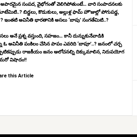
ళ్లే అపారమైన సంపద, వైభోగంతో వెలిగిపోతుంటే… వారి సంపాదనలకు
ిటి..? బిడ్డలు, కొడుకులు, అల్లుళ్ల ఫామ్ హౌజుల్లో పోగుపడ్డ,
ి..? ఇంతటి అవినీతి భారతానికి అసలు ‘బాపు’ సంగతేమిటి..?
ు అనే ప్రశ్న వస్తుంది, సహజం… కానీ దున్నుకునేవాడికి
ాన్ని ఓ అవినీతి పంకిలం చేసిన పాపం ఎవరిది ‘బాపూ’..? జనంలో చర్చ
 ఎప్పటికప్పుడు రాజకీయం జనం ఆలోచనల్ని దిక్కుమాలిన, నిరుపయోగ
ి మరో విషాదం!!
re this Article