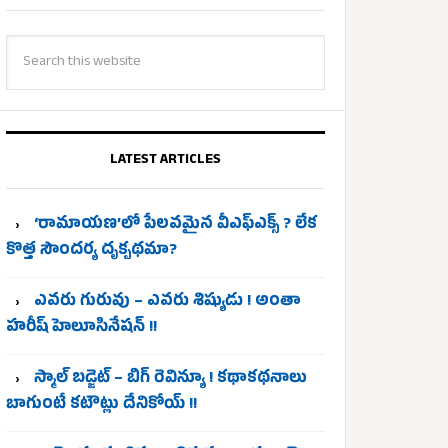
LATEST ARTICLES
‘రామాయణ’లో పేలవమైన వీఎఫ్‌ఎక్స్ ? లేక
కొత్త సౌందర్య దృక్పథమా?
ఎవరు గురువు – ఎవరు శిష్యుడు ! అంతా
హరీష్ హెలూసినేషన్ !!
స్మాల్ బడ్జెట్ – బిగ్ రెవిన్యూ ! కథాకథనాలు
బాగుంటే కటౌట్లు దేనికోయ్ !!