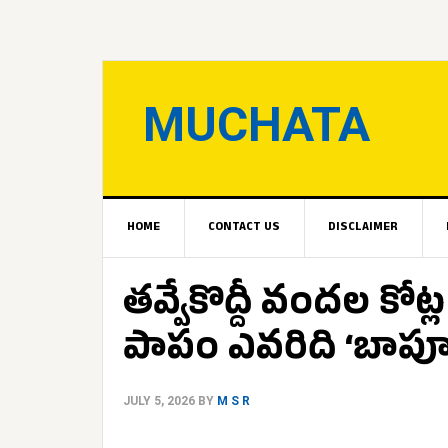
MUCHATA
HOME
CONTACT US
DISCLAIMER
తవ్వేకొద్దీ వందల కో
పాపం ఎవరిది ‘బాపూ
JULY 5, 2026
BY
M S R
.