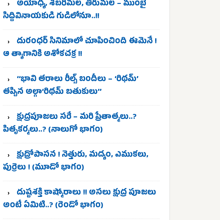
అయోధ్య, శబరిమల, తిరుమల – ముంబై
సిద్దివినాయకుడి గుడిలోనూ..!!
దురంధర్ సినిమాలో చూపించింది ఈమెనే !
ఆ త్యాగానికి అశోకచక్ర !!
‘‘భావి తరాలు రీల్స్‌ బందీలు – ‘రిథమ్’
తప్పిన అల్గా‘రిథమ్ బతుకులు’’
క్షుద్రపూజలు సరే – మరి ప్రేతాత్మలు..?
పితృకర్మలు..? (నాలుగో భాగం)
క్షుద్రోపాసన ! నెత్తురు, మద్యం, ఎముకలు,
పుర్రెలు ! (మూడో భాగం)
దుష్టశక్తి కాష్మోరాలు !! అసలు క్షుద్ర పూజలు
అంటే ఏమిటి..? (రెండో భాగం)