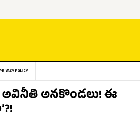
PRIVACY POLICY
ట్ల అవినీతి అనకొండలు! ఈ
’?!