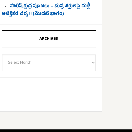
హరీష్ క్షుద్ర పూజలు – దుష్ట శక్తులపై మళ్లీ
ఆసక్తికర చర్చ !! (మొదటి భాగం)
ARCHIVES
Archives