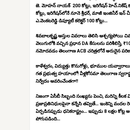
జె. మోహన్ నాయక్ 200 కోట్లు, ఇరిగేషన్ హెచ్.నికేష్ 
కోట్లు, ఇరిగేషన్‌లోనే నూనె శ్రీధర్, మాజీ ఇంజినీర్ ఇన
ఎ.వెంకటరెడ్డి డిప్యూటీ కలెక్టర్ 100 కోట్లు…
శివబాలకృష్ణ ఆస్తుల వివరాలు తెలిసి ఆశ్చర్యపోయి చ
వెలుగులోకి వచ్చిన ప్రధాన DA కేసులను పరిశీలిస్తే,
₹10
నమోదవడం తెలంగాణ ACB చరిత్రలోనే అరుదైన పర
కాళేశ్వరం, విద్యుత్తు కొనుగోళ్లు, భూముల యవ్వారాలు, 
గత ప్రభుత్వ హయాంలో! వీళ్లకోసమా తెలంగాణ స్వరా
నిర్వేదం ఆవరించేంతగా!!
నిజంగా ఏసీబీ సిబ్బంది సంఖ్యను పెంచి, మరిన్ని కీలక
ప్రజాప్రతినిధులపైనా కన్నేసి తవ్వితే… ఇంకెన్ని వందల 
ఏర్పడినప్పుడు ధనికరాష్ట్రం… ఇప్పుడు 8 లక్షల కోట్ల అ
పోగుపడింది…