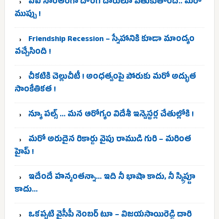
ఎఐ సొంతంగా దొంగ దారులూ వెతుకుతోంది.. మరో
ముప్పు !
Friendship Recession – స్నేహానికి కూడా మాంద్యం
వచ్చేసింది !
చీకటికి చెల్లుచీటీ ! అంధత్వంపై పోరుకు మరో అద్భుత
సాంకేతికత !
న్యూ పల్స్ … మన ఆరోగ్యం విదేశీ ఇన్వెస్టర్ల చేతుల్లోకి !
మరో అరుదైన రికార్డు వైపు రాముడి గురి – మరింత
హైప్ !
ఇదేందే హన్మంతన్నా… ఇది నీ భాషా కాదు, నీ స్క్రిప్టూ
కాదు…
ఒకప్పటి వైసీపీ నెంబర్ టూ – విజయసాయిరెడ్డి దారి