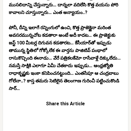
ముసలిదాన్ని చేస్తున్నారు… దాన్నలా వదిలేసి కొత్త వయసు పోరి
కావాలని చూస్తున్నారు… ఎంత అన్యాయం..?
పోనీ, దీన్ని ఇలాగే రన్నింగులో ఉంచి, కొత్త ప్రాజెక్టైనా మరింత
అవసరమున్నచోట కడతారా అంటే అదీ కాదట… ఈ ప్రాజెక్టుకు
జస్ట్ 100 మీటర్ల దిగువన కడతారట… కేసీయార్‌తో ఇప్పుడు
తామున్న స్థితిలో గోక్కోలేక ఈ వార్తను పాజిటివ్ పంథాలో
రాసుకొచ్చింది ఈనాడు… వేరే పత్రికలకేమో రాసేవాళ్లే దిక్కులేదు…
నమస్తే సాక్షికి ఎలాగూ ఏమీ చేతకాదు ఇప్పుడు… ఆంధ్రజ్యోతి
రాధాకృష్ణకు ఇంకా కనిపించనట్టుంది… ఎంతసేపూ ఆ చంద్రబాబు
గోలేనా..? కాస్త తమరు సెటిలైన తెలంగాణ గురించీ పట్టించుకొండి
సార్…
Share this Article