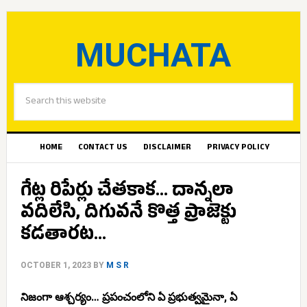
MUCHATA
HOME
CONTACT US
DISCLAIMER
PRIVACY POLICY
గేట్ల రిపేర్లు చేతకాక… దాన్నలా
వదిలేసి, దిగువనే కొత్త ప్రాజెక్టు
కడతారట…
OCTOBER 1, 2023
BY
M S R
నిజంగా ఆశ్చర్యం… ప్రపంచంలోని ఏ ప్రభుత్వమైనా, ఏ