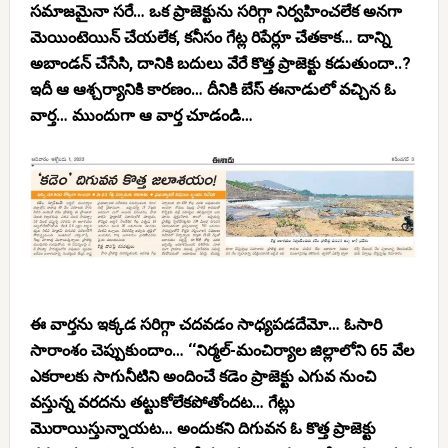
సమాజమైనా సరే… ఒక ప్రాజెక్టును సరిగ్గా నిర్వహించలేక అనగా
మెయింటెయిన్ చేయలేక, కనీసం గేట్ల రిపేర్లూ చేతకాక… దాన్ని
అబాండన్ చేసేసి, దానికి బదులు వేరే కొత్త ప్రాజెక్టు కడుతుందా..?
ఇదీ ఆ ఆశ్చర్యానికి కారణం… దీనికి బేస్ ఈనాడులో వచ్చిన ఓ
వార్త… ముందుగా ఆ వార్త చూడండి…
ఈ వార్తను ఇక్కడ సరిగ్గా చదవడం సాధ్యపడదేమో… ఓసారి
సారాంశం చెప్పుకుందాం… ‘‘నిర్మల్-మంచిర్యాల జిల్లాలోని 65 వేల
ఎకరాలకు సాగునీటిని అందించే కడెం ప్రాజెక్టు ఎగువ నుంచి
వస్తున్న వరదను తట్టుకోలేకపోతోందట… గేట్లు
మొరాయిస్తున్నాయట… అందుకని దిగువన ఓ కొత్త ప్రాజెక్టు