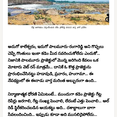
అదుగో కాలేశ్వరం, ఇదుగో పాలమూరు-రంగారెడ్డి అని గొప్పలు
చెప్పే గొంతులు ఇంకా కడెం మీద సవరించుకోలేదు ఎందుకో…
నిజానికి పాలమూరు ప్రాజెక్టులో మొన్న జరిగింది కేవలం ఒక
మోటారు వెట్ రన్ మాత్రమే… దానికే ఓ కొత్త ప్రాజెక్టును
ప్రారంభించేసినట్టు హడావుడి, ప్రచారం, హంగామా… ఈ
నేపథ్యంలో ఈ ఈనాడు వార్త మరింత అబ్బురంగా ఉంది…
నిర్మాణాత్మక ధోరణి ఏమిటంటే… ముందుగా కడెం ప్రాజెక్టు గేట్ల
రిపేర్లు జరగాలి, గేట్ల సంఖ్య పెంచాలి, లేదంటే ఎత్తు పెంచాలి… ఆల్
రెడీ స్థిరీకరించబడిన ఆయకట్టు అది… దశాబ్దాలుగా బాగా
సేవలందించింది… ఇప్పుడు కూడా అది ముసలిదైపోలేదు…