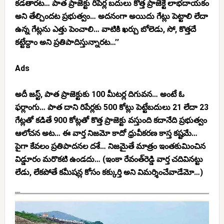
కడతారట… పాత ప్రాజెక్టు రిపేర్ల బదులు కొత్త ప్రాజెక్టే లాభదాయకం
అని తేల్చిందట ప్రభుత్వం… అదనంగా అయిదు గేట్లు పెట్టాలి లేదా
ఉన్న గేట్లను ఎత్తు పెంచాలి… వాటికి ఖర్చు బోలెడు, సో, కొత్తదే
కట్టేద్దాం అని ప్రతిపాదిస్తున్నారట…’’
Ads
అదీ జస్ట్, పాత ప్రాజెక్టుకు 100 మీటర్ల దిగువన… అంటే ఓ
ఫర్లాంగు… పాత దాని రిపేర్లకు 500 కోట్లు పెట్టేబదులు 21 లేదా 23
గేట్లతో కడితే 900 కోట్లతో కొత్త ప్రాజెక్టు వస్తుంది కదానేది ప్రభుత్వం
ఆలోచన అట… ఈ వార్త నిజమో కాదో ధ్రువీకరణ కాస్త కష్టమే…
పైగా కేవలం ప్రతిపాదనల దశే… నిజమైతే మాత్రం ఇంతకుమించిన
విడ్డూరం మరొకటి ఉండదు… (ఇంకా రేవంత్‌రెడ్డి వార్త చదివినట్టు
లేడు, లేకపోతే కమీషన్ల కోసం కక్కుర్తి అని విమర్శించేవాడేమో…)