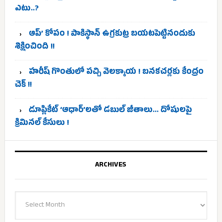
ఎటు..?
ఆప్’ కోపం ! పాకిస్థాన్ ఉగ్రకుట్ర బయటపెట్టినందుకు
శిక్షించింది !!
హరీష్ గొంతులో పచ్చి వెలక్కాయ ! బనకచర్లకు కేంద్రం
చెక్ !!
డూప్లికేట్ ‘ఆధార్’లతో డబుల్ జీతాలు… దోషులపై
క్రిమినల్ కేసులు !
ARCHIVES
Archives