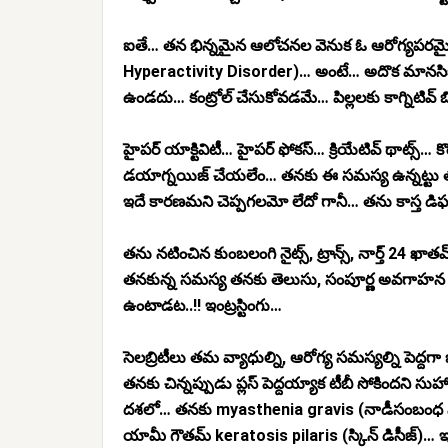
ఐతే… తన భిన్నమైన ఆలోచనల వెనుక ఓ ఆరోగ్యప
Hyperactivity Disorder)… అంటే… అదొక మానసిక బల
ఉండదు… కంట్రోల్ చేసుకోవడమే… పిల్లలకు కాగ్నిటివ్ 
హైపర్ యాక్టివిటీ… హైపర్ ఫోకస్… క్రియేటివ్ థాట్స్…
డయాగ్నయిజ్ చేయలేం… తనకు ఈ సమస్య ఉన్నట్టు తనే 
ఇదే కారణమని చెప్పగలమో లేదో గానీ… తను కాస్త డిఫరెం
తను నటించిన కుంబలంగి నైట్స్, ట్రాన్స్, నార్త్ 24 ఖాతమ
తనకున్న సమస్య తనకు తెలుసు, సంపూర్ణ అవగాహన ఉంద
ఉంటాడట..!! ఇంట్రస్టింగు…
సెలబ్రిటీలు తమ వ్యాధుల్ని, ఆరోగ్య సమస్యల్ని పెద్
తనకు చిన్నప్పుడు ప్లస్ పెద్దయ్యాక టీబీ సోకిందని స
దశలో… తనకు myasthenia gravis (నాడీసంబంధ వ్యా
యామీ గౌతమ్ keratosis pilaris (స్కిన్ డిసీజ్)