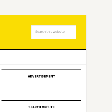
ADVERTISEMENT
SEARCH ON SITE