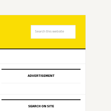
ADVERTISEMENT
SEARCH ON SITE