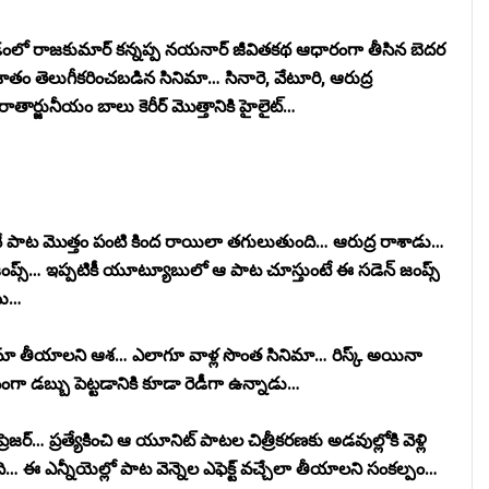
్నడంలో రాజకుమార్ కన్నప్ప నయనార్ జీవితకథ ఆధారంగా తీసిన బెదర
0 శాతం తెలుగీకరించబడిన సినిమా… సినారె, వేటూరి, ఆరుద్ర
తార్జునీయం బాలు కెరీర్ మొత్తానికి హైలైట్…
 అనే పాట మొత్తం పంటి కింద రాయిలా తగులుతుంది… ఆరుద్ర రాశాడు…
ప్స్… ఇప్పటికీ యూట్యూబులో ఆ పాట చూస్తుంటే ఈ సడెన్ జంప్స్
ాయి…
ినిమా తీయాలని ఆశ… ఎలాగూ వాళ్ల సొంత సినిమా… రిస్క్ అయినా
 డబ్బు పెట్టడానికి కూడా రెడీగా ఉన్నాడు…
్… ప్రత్యేకించి ఆ యూనిట్ పాటల చిత్రీకరణకు అడవుల్లోకి వెళ్లి
ది… ఈ ఎన్నీయెల్లో పాట వెన్నెల ఎఫెక్ట్ వచ్చేలా తీయాలని సంకల్పం…