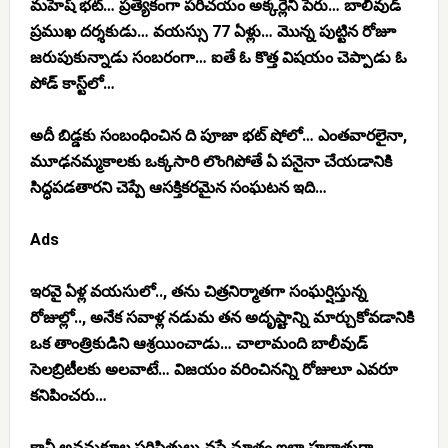
మహేష్ భట్… ప్రత్యేకంగా పరిచయం అక్కర్లేని పేరు… బాలీవుడ్
ప్రముఖ దర్శకుడు… వయస్సు 77 ఏళ్లు… మొన్న పుట్టిన రోజూ
జరుపుకున్నాడు సంబరంగా… ఐతే ఓ కొత్త విషయం చెప్పాడు ఓ
పోడ్ కాస్ట్‌లో…
అదీ బిడ్డకు సంబంధించిన ది పూజా భట్ షోలో… ఎంతవారలైనా,
మూఢనమ్మకాలకు ఒక్కసారి లొంగిపోతే ఏ పనైనా చేయడానికి
సిద్ధపడతారని చెప్పే ఆసక్తికరమైన సంఘటన ఇది…
Ads
ఇరవై ఏళ్ల వయసులో.., తను చిత్రనిర్మాతగా సంఘర్షిస్తున్న
రోజుల్లో.., అనేక సవాళ్ల నడుమ తన అదృష్టాన్ని మార్చుకోవడానికి
ఒక తాంత్రికుడిని ఆశ్రయించాడు… చాలామంది బాలీవుడ్
సెలబ్రిటీలకు అలవాటే… విజయం వరించినన్ని రోజులూ ఎవరూ
కనిపించరు…
కానీ అననుకూల పరిస్థితులు వస్తే మాత్రం ఇలా హఠాత్తుగా