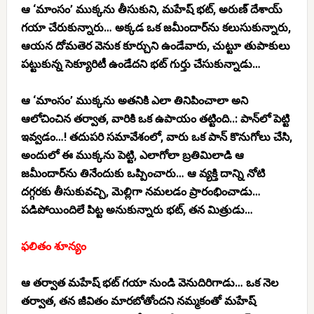
ఆ ‘మాంసం’ ముక్కను తీసుకుని, మహేష్ భట్, అరుణ్ దేశాయ్
గయా చేరుకున్నారు… అక్కడ ఒక జమీందార్‌ను కలుసుకున్నారు,
ఆయన దోమతెర వెనుక కూర్చుని ఉండేవారు, చుట్టూ తుపాకులు
పట్టుకున్న సెక్యూరిటీ ఉండేదని భట్ గుర్తు చేసుకున్నాడు…
ఆ ‘మాంసం’ ముక్కను అతనికి ఎలా తినిపించాలా అని
ఆలోచించిన తర్వాత, వారికి ఒక ఉపాయం తట్టింది..: పాన్‌లో పెట్టి
ఇవ్వడం…! తదుపరి సమావేశంలో, వారు ఒక పాన్ కొనుగోలు చేసి,
అందులో ఈ ముక్కను పెట్టి, ఎలాగోలా బ్రతిమిలాడి ఆ
జమీందార్‌ను తినేందుకు ఒప్పించారు… ఆ వ్యక్తి దాన్ని నోటి
దగ్గరకు తీసుకువచ్చి, మెల్లిగా నమలడం ప్రారంభించాడు…
పడిపోయిందిలే పిట్ట అనుకున్నారు భట్, తన మిత్రుడు…
ఫలితం శూన్యం
ఆ తర్వాత మహేష్ భట్ గయా నుండి వెనుదిరిగాడు… ఒక నెల
తర్వాత, తన జీవితం మారబోతోందని నమ్మకంతో మహేష్