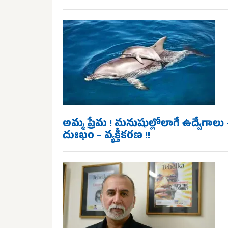
అమ్మ ప్రేమ ! మనుషుల్లోలాగే ఉద్వేగాలు 
దుఃఖం – వ్యక్తీకరణ !!