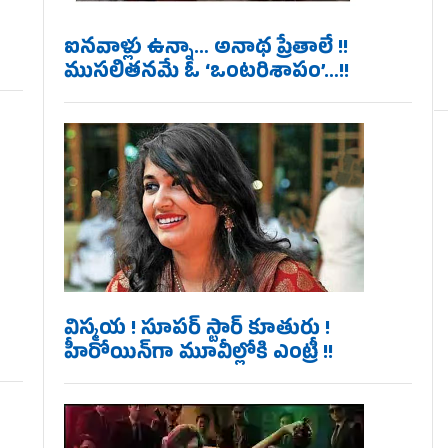
ే
ఐనవాళ్లు ఉన్నా… అనాథ ప్రేతాలే !!
ముసలితనమే ఓ ‘ఒంటరిశాపం’…!!
విస్మయ ! సూపర్ స్టార్ కూతురు !
హీరోయిన్‌గా మూవీల్లోకి ఎంట్రీ !!