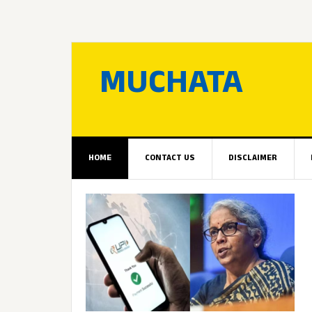
MUCHATA
HOME
CONTACT US
DISCLAIMER