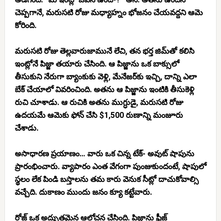
చెప్పగానే, మరుసటి రోజు మధ్యాహ్నం భోజనం చేయవద్దని ఆమె
కోరింది.
మరుసటి రోజు తెల్లవారుజామునే లేచి, తన భర్త జిమ్‌తో కలిసి
ఇంట్లోనే పిజ్జా తయారు చేసింది. ఆ పిజ్జాను ఒక బాక్సులో
తీసుకుని నేరుగా బ్యాంకుకు వెళ్లి, మేనేజర్‌కు ఇచ్చి, దాన్ని ఎలా
బేక్ చేయాలో వివరించింది. అతను ఆ పిజ్జాను ఇంటికి తీసుకెళ్లి
రుచి చూశాడు. ఆ రుచికి అతను ముగ్ధుడై, మరుసటి రోజు
ఉదయమే ఆమెకు ఫోన్ చేసి $1,500 రుణాన్ని మంజూరు
చేశాడు.
అసాధారణ ప్రయాణం…
వారు ఒక చిన్న టేక్- అవుట్ షాపును
ప్రారంభించారు. వ్యాపారం ఎంత వేగంగా పుంజుకుందంటే, షాపులో
స్థలం లేక పిండి బస్తాలను తమ కారు వెనుక సీట్లో దాచుకోవాల్సి
వచ్చేది. దుకాణం ముందు జనం క్యూ కట్టేవారు.
రోజ్ ఒక అద్భుతమైన ఆలోచన చేసింది. పిజ్జాను ఫ్రీజ్