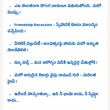
ఎఐ సొంతంగా దొంగ దారులూ వెతుకుతోంది.. మరో
ముప్పు !
Friendship Recession – స్నేహానికి కూడా మాంద్యం
వచ్చేసింది !
చీకటికి చెల్లుచీటీ ! అంధత్వంపై పోరుకు మరో అద్భుత
సాంకేతికత !
న్యూ పల్స్ … మన ఆరోగ్యం విదేశీ ఇన్వెస్టర్ల చేతుల్లోకి !
మరో అరుదైన రికార్డు వైపు రాముడి గురి – మరింత
హైప్ !
ఇదేందే హన్మంతన్నా… ఇది నీ భాషా కాదు, నీ స్క్రిప్టూ
కాదు…