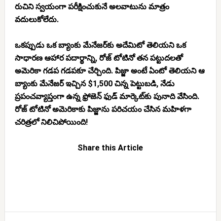
రుచిని స్వయంగా పరీక్షించుకునే అలవాటును మాత్రం
వదులుకోలేదు.
ఒకప్పుడు ఒక బ్యాంకు మేనేజర్‌కు అదేమిటో తెలియని ఒక
సాధారణ ఆహార పదార్థాన్ని, రోజ్ టోటినో తన పట్టుదలతో
అమెరికా గడప గడపకూ చేర్చింది. పిజ్జా అంటే ఏంటో తెలియని ఆ
బ్యాంకు మేనేజర్ ఇచ్చిన $1,500 చిన్న పెట్టుబడి, నేడు
ప్రపంచవ్యాప్తంగా ఉన్న ఫ్రోజెన్ ఫుడ్ మార్కెట్‌కు పునాది వేసింది.
రోజ్ టోటినో అమెరికాకు పిజ్జాను పరిచయం చేసిన మహిళగా
చరిత్రలో నిలిచిపోయింది!
Share this Article