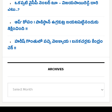
ఒకప్పటి వైసీపీ నెంబర్ టూ – విజయసాయిరెడ్డి దారి
ఎటు..?
ఆప్’ కోపం ! పాకిస్థాన్ ఉగ్రకుట్ర బయటపెట్టినందుకు
శిక్షించింది !!
హరీష్ గొంతులో పచ్చి వెలక్కాయ ! బనకచర్లకు కేంద్రం
చెక్ !!
ARCHIVES
Archives