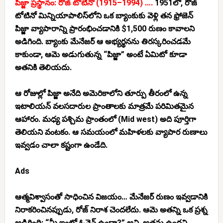
పిజ్జా ప్రస్థానం: రోజ్ టోటినో (1915–1994) ….
1951లో, రోజ్
టోటినో మిన్నియాపాలిస్‌లోని ఒక బ్యాంకుకు వెళ్లి తన ఫ్రోజెన్
పిజ్జా వ్యాపారాన్ని ప్రారంభించడానికి $1,500 రుణం కావాలని
అడిగింది. బ్యాంకు మేనేజర్ ఆ అభ్యర్థనను తిరస్కరించడమే
కాకుండా, ఆమె అడుగుతున్న “పిజ్జా” అంటే ఏమిటో కూడా
అతనికి తెలియదు.
ఆ రోజుల్లో పిజ్జా అనేది అమెరికాలోని తూర్పు తీరంలో ఉన్న
ఇటాలియన్ వలసదారుల ప్రాంతాలకు మాత్రమే పరిమితమైన
ఆహారం. మధ్య పశ్చిమ ప్రాంతంలో (Mid west) అది పూర్తిగా
తెలియని వంటకం. ఆ సమయంలో మహిళలకు వ్యాపార రుణాలు
ఇవ్వడం చాలా కష్టంగా ఉండేది.
Ads
ఆత్మవిశ్వాసంతో సాధించిన విజయం…
మేనేజర్ రుణం ఇవ్వడానికి
నిరాకరించినప్పుడు, రోజ్ నిరాశ చెందలేదు. ఆమె అతన్ని ఒక ప్రశ్న
అడిగింది: “మీ ఇంట్లో ఓవెన్ ఉందా?” అని. అతను ఉందని