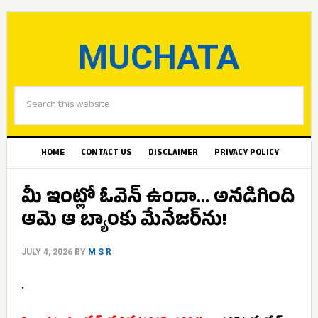
MUCHATA
HOME
CONTACT US
DISCLAIMER
PRIVACY POLICY
మీ ఇంట్లో ఓవెన్ ఉందా… అనడిగింది
ఆమె ఆ బ్యాంకు మేనేజర్‌ను!
JULY 4, 2026
BY
M S R
.