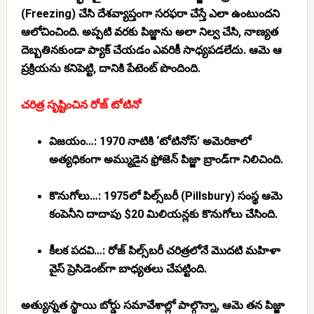
(Freezing) చేసి దేశవ్యాప్తంగా సరఫరా చేస్తే ఎలా ఉంటుందని
ఆలోచించింది. అప్పటి వరకు పిజ్జాను అలా నిల్వ చేసి, నాణ్యత
దెబ్బతినకుండా ప్యాక్ చేయడం ఎవరికీ సాధ్యపడలేదు. ఆమె ఆ
ప్రక్రియను కనిపెట్టి, దానికి పేటెంట్ పొందింది.
చరిత్ర సృష్టించిన రోజ్ టోటినో
విజయం…:
1970 నాటికి ‘టోటినోస్’ అమెరికాలో
అత్యధికంగా అమ్ముడైన ఫ్రోజెన్ పిజ్జా బ్రాండ్‌గా నిలిచింది.
కొనుగోలు…:
1975లో పిల్స్‌బరీ (Pillsbury) సంస్థ ఆమె
కంపెనీని దాదాపు $20 మిలియన్లకు కొనుగోలు చేసింది.
కీలక పదవి…:
రోజ్ పిల్స్‌బరీ చరిత్రలోనే మొదటి మహిళా
వైస్ ప్రెసిడెంట్‌గా బాధ్యతలు చేపట్టింది.
అత్యున్నత స్థాయి బోర్డు సమావేశాల్లో పాల్గొన్నా, ఆమె తన పిజ్జా