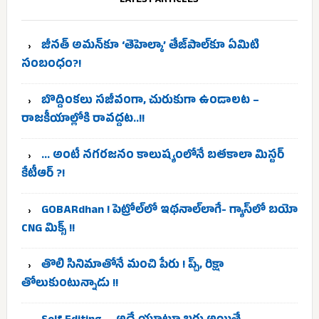
LATEST ARTICLES
జీనత్ అమన్‌కూ ‘తెహెల్కా’ తేజ్‌పాల్‌కూ ఏమిటి
సంబంధం?!
బొద్దింకలు సజీవంగా, చురుకుగా ఉండాలట –
రాజకీయాల్లోకి రావద్దట..!!
… అంటే నగరజనం కాలుష్యంలోనే బతకాలా మిస్టర్
కేటీఆర్ ?!
GOBARdhan ! పెట్రోల్‌లో ఇథనాల్‌లాగే- గ్యాస్‌లో బయో
CNG మిక్స్ !!
తొలి సినిమాతోనే మంచి పేరు ! ప్చ్, రిక్షా
తోలుకుంటున్నాడు !!