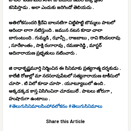
కనిపిస్తాడు . అలా ఎందుకు జరిగిందో తెలియదు .
అతిలోకసుందరి శ్రీదేవి బాలనటిగా చిట్టిపొట్టి బొమ్మలు పాటలో
ఆరిందా లాగా నటిస్తుంది . జమున నటన కూడా చాలా
బాగుంటుంది . గుమ్మడి , ఝాన్సీ , రాజబాబు , రావి కొండలరావు
, సూరేకాంతం , సాక్షి రంగారావు , రమణారెడ్డి , మాస్టర్
ఆదినారాయణ ప్రభృతులు నటించారు .
జి రాధాకృష్ణమూర్తి నిర్మించిన ఈ సినిమాకు ప్రత్యగాత్మ దర్శకుడు .
కాలేజీ రోజుల్లో మా నరసరావుపేటలో సత్యనారాయణ టాకీసులో
చూసా . టి విలో కూడా చూసా . యూట్యూబులో ఉంది .
అక్కడక్కడ కాస్త విసిగించినా చూడబులే . పాటలు జోరుగా ,
హుషారుగా ఉంటాయి .
#తెలుగుసినిమాలసింహావలోకనం
#తెలుగుసినిమాలు
Share this Article