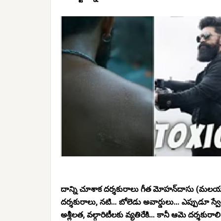
దాన్ని చూశాక దర్శకురాలు గీత మోహన్‌దాసు (మలయా
దర్శకురాలు, నటి… బోలెడు అవార్డులు… ఎప్పుడూ స్వేచ్ఛ
అశ్లీలత, వల్గారిటీలకు వ్యతిరేకి… కానీ ఆమె దర్శకురాలి