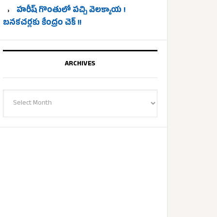
హరీష్ గొంతులో పచ్చి వెలక్కాయ !
బనకచర్లకు కేంద్రం చెక్ !!
ARCHIVES
Archives