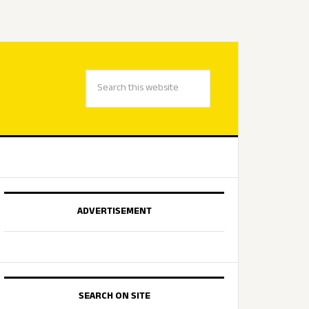
ADVERTISEMENT
SEARCH ON SITE