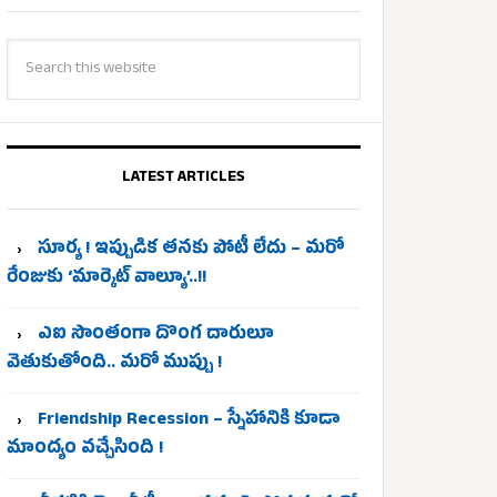
LATEST ARTICLES
సూర్య ! ఇప్పుడిక తనకు పోటీ లేదు – మరో
రేంజుకు ‘మార్కెట్ వాల్యూ’..!!
ఎఐ సొంతంగా దొంగ దారులూ
వెతుకుతోంది.. మరో ముప్పు !
Friendship Recession – స్నేహానికి కూడా
మాంద్యం వచ్చేసింది !