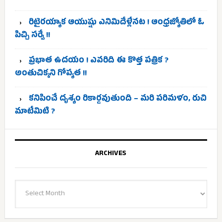
రిటైరయ్యాక ఆయుష్షు ఎనిమిదేళ్లేనట ! ఆంధ్రజ్యోతిలో ఓ
పిచ్చి సర్వే !!
ప్రభాత ఉదయం ! ఎవరిది ఈ కొత్త పత్రిక ?
అంతుచిక్కని గోప్యత !!
కనిపించే దృశ్యం రికార్డవుతుంది – మరి పరిమళం, రుచి
మాటేమిటి ?
ARCHIVES
Archives