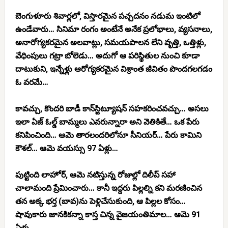
బెంగుళూరు శివార్లలో, విస్తారమైన పచ్చదనం నడుమ ఇంటిలో
ఉండేవారు… సినిమా రంగం అంటేనే అనేక ప్రలోభాలు, వ్యసనాలు,
అనారోగ్యకరమైన అలవాట్లు, సమయపాలన లేని వృత్తి, ఒత్తిళ్లు,
వేధింపులు గట్రా బోలెడు… అదుగో ఆ పరిస్థితుల నుంచి కూడా
దాటుకుని, ఇన్నేళ్లు ఆరోగ్యకరమైన విశ్రాంత జీవితం పొందగలగడం
ఓ వరమే…
కావచ్చు, కొందరి బాడీ కాన్‌స్టిట్యూషన్ సహకరించవచ్చు… అసలు
ఇలా ఏజ్ ఓల్డ్ బామ్మలు ఎవరున్నారా అని వెతికితే… ఒక పేరు
కనిపించింది… ఆమె తారలందరిలోనూ సీనియర్… పేరు కామిని
కౌశల్… ఆమె వయస్సు 97 ఏళ్లు…
పుట్టింది లాహోర్, ఆమె నటిస్తున్న రోజుల్లో దిలీప్ సహా
చాలామంది ప్రేమించారు… కానీ ఇద్దరు పిల్లల్ని కని మరణించిన
తన అక్క భర్త (బావ)ను పెళ్లిచేసుకుంది, ఆ పిల్లల కోసం…
షావుకారు జానకికన్నా కాస్త చిన్న వైజయంతిమాల… ఆమె 91
ఏళ్లు…