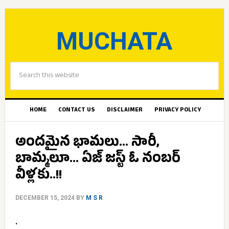
MUCHATA
HOME
CONTACT US
DISCLAIMER
PRIVACY POLICY
అందమైన భామలు… సారీ,
బామ్మలూ… ఏజ్ జస్ట్ ఓ నంబర్
వీళ్లకు..!!
DECEMBER 15, 2024
BY
M S R
.