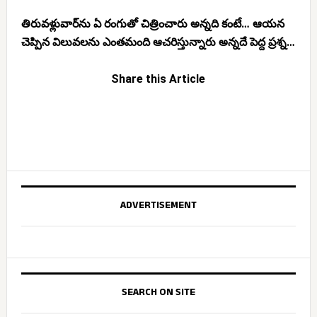
తిరువళ్లువార్‌ను ఏ రంగుతో చిత్రించారు అన్నది కంటే… ఆయన
చెప్పిన విలువలను ఎంతమంది ఆచరిస్తున్నారు అన్నదే పెద్ద ప్రశ్న…
Share this Article
ADVERTISEMENT
SEARCH ON SITE