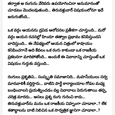
తర్వాత ఆ రంగును వేరెవరు ఉపయోగించినా అనుమానంతో
చూడటం మొదలవుతుంది… తిరువళ్లువార్ విషయంలోనూ ఇదే
జరుగుతోంది…
ఒక వర్గం ఆయనను ద్రవిడ ఆలోచనల ప్రతీకగా చూస్తుంది… మరో
వర్గం ఆయన రచనల్లో హిందూ తత్వాల ప్రభావం కనిపిస్తుందని
వాదిస్తుంది… ఈ నేపథ్యంలో ఆయన చిత్రంలో కాషాయం
కనిపించగానే అది కేవలం ఒక రంగు కాకుండా ఒక రాజకీయ
ప్రకటనగా మారిపోతోంది… అందుకే ఈ వివాదాన్ని చూస్తుంటే ఒక
విషయం గుర్తుకు వస్తుంది…
రంగులు ప్రకృతివి… సంస్కృతి సమాజానిది… మహనీయులు సర్వ
మానవాళికీ వర్తిస్తారు… వాటిని పార్టీ కార్యాలయాల గోడల మధ్య
బంధించాలని ప్రయత్నించడం వల్ల వివాదాలు పెరుగుతాయి తప్ప,
చరిత్ర మారదు… అసలు ప్రశ్న రంగు గురించి కాదు…
తిరువళ్లువార్‌ను మనం ఒక రాజకీయ చిహ్నంగా చూడాలా..? లేక
శతాబ్దాలను దాటి నిలిచిన ఒక సార్వత్రిక జ్ఞానిగా చూడాలా..?