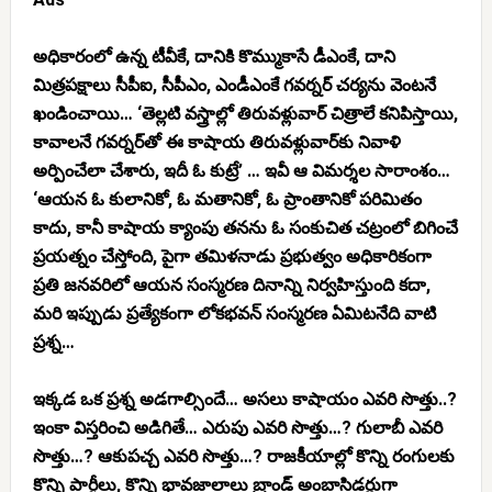
అధికారంలో ఉన్న టీవీకే, దానికి కొమ్ముకాసే డీఎంకే, దాని
మిత్రపక్షాలు సీపీఐ, సీపీఎం, ఎండీఎంకే గవర్నర్ చర్యను వెంటనే
ఖండించాయి… ‘తెల్లటి వస్త్రాల్లో తిరువళ్లువార్ చిత్రాలే కనిపిస్తాయి,
కావాలనే గవర్నర్‌తో ఈ కాషాయ తిరువళ్లువార్‌కు నివాళి
అర్పించేలా చేశారు, ఇదీ ఓ కుట్రే’ … ఇవీ ఆ విమర్శల సారాంశం…
‘ఆయన ఓ కులానికో, ఓ మతానికో, ఓ ప్రాంతానికో పరిమితం
కాదు, కానీ కాషాయ క్యాంపు తనను ఓ సంకుచిత చట్రంలో బిగించే
ప్రయత్నం చేస్తోంది, పైగా తమిళనాడు ప్రభుత్వం అధికారికంగా
ప్రతి జనవరిలో ఆయన సంస్మరణ దినాన్ని నిర్వహిస్తుంది కదా,
మరి ఇప్పుడు ప్రత్యేకంగా లోకభవన్ సంస్మరణ ఏమిటనేది వాటి
ప్రశ్న…
ఇక్కడ ఒక ప్రశ్న అడగాల్సిందే… అసలు కాషాయం ఎవరి సొత్తు..?
ఇంకా విస్తరించి అడిగితే… ఎరుపు ఎవరి సొత్తు…? గులాబీ ఎవరి
సొత్తు…? ఆకుపచ్చ ఎవరి సొత్తు…? రాజకీయాల్లో కొన్ని రంగులకు
కొన్ని పార్టీలు, కొన్ని భావజాలాలు బ్రాండ్ అంబాసిడర్లుగా