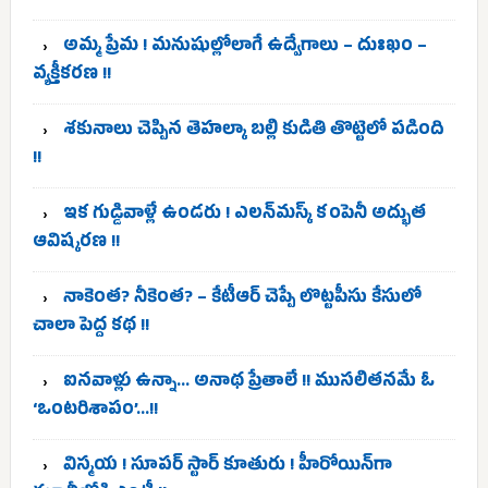
అమ్మ ప్రేమ ! మనుషుల్లోలాగే ఉద్వేగాలు – దుఃఖం –
వ్యక్తీకరణ !!
శకునాలు చెప్పిన తెహల్కా బల్లి కుడితి తొట్టెలో పడింది
!!
ఇక గుడ్డివాళ్లే ఉండరు ! ఎలన్‌మస్క్ కంపెనీ అద్భుత
ఆవిష్కరణ !!
నాకెంత? నీకెంత? – కేటీఆర్ చెప్పే లొట్టపీసు కేసులో
చాలా పెద్ద కథ !!
ఐనవాళ్లు ఉన్నా… అనాథ ప్రేతాలే !! ముసలితనమే ఓ
‘ఒంటరిశాపం’…!!
విస్మయ ! సూపర్ స్టార్ కూతురు ! హీరోయిన్‌గా