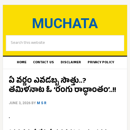
MUCHATA
HOME
CONTACT US
DISCLAIMER
PRIVACY POLICY
ఏ వర్ణం ఎవడబ్బ సొత్తు..?
తమిళనాట ఓ ‘రంగు రాద్ధాంతం’..!!
JUNE 3, 2026
BY
M S R
.