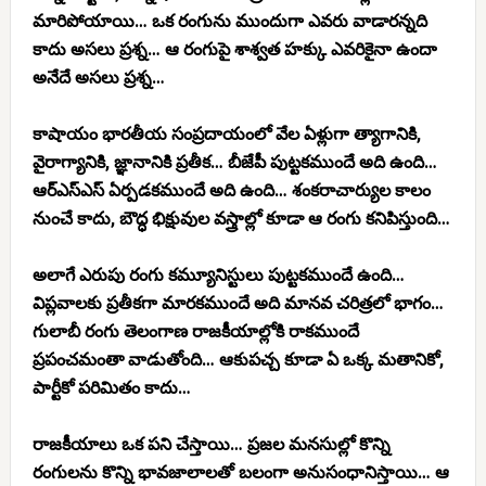
మారిపోయాయి… ఒక రంగును ముందుగా ఎవరు వాడారన్నది
కాదు అసలు ప్రశ్న… ఆ రంగుపై శాశ్వత హక్కు ఎవరికైనా ఉందా
అనేదే అసలు ప్రశ్న…
కాషాయం భారతీయ సంప్రదాయంలో వేల ఏళ్లుగా త్యాగానికి,
వైరాగ్యానికి, జ్ఞానానికి ప్రతీక… బీజేపీ పుట్టకముందే అది ఉంది…
ఆర్‌ఎస్‌ఎస్ ఏర్పడకముందే అది ఉంది… శంకరాచార్యుల కాలం
నుంచే కాదు, బౌద్ధ భిక్షువుల వస్త్రాల్లో కూడా ఆ రంగు కనిపిస్తుంది…
అలాగే ఎరుపు రంగు కమ్యూనిస్టులు పుట్టకముందే ఉంది…
విప్లవాలకు ప్రతీకగా మారకముందే అది మానవ చరిత్రలో భాగం…
గులాబీ రంగు తెలంగాణ రాజకీయాల్లోకి రాకముందే
ప్రపంచమంతా వాడుతోంది… ఆకుపచ్చ కూడా ఏ ఒక్క మతానికో,
పార్టీకో పరిమితం కాదు…
రాజకీయాలు ఒక పని చేస్తాయి… ప్రజల మనసుల్లో కొన్ని
రంగులను కొన్ని భావజాలాలతో బలంగా అనుసంధానిస్తాయి… ఆ