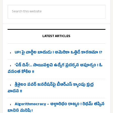
LATEST ARTICLES
UPI పై చార్జీల బాదుడు ! అమెరికా ఒత్తిడే కారణమా !?
‘ఏక్ దిన్’… సాయిపల్లవి ఉద్వేగ ప్రదర్శన అపూర్వం ! ఓ
వసంత కోకిల !!
శ్రీశైలం పవర్ జనరేషన్‌పై బీఆర్ఎస్ క్యాంపు క్షుద్ర
వాదన !!
Algorithmocracy – అల్గారిథం రాజ్యం ! రిథమ్ తప్పిన
బానిస మనిషి !