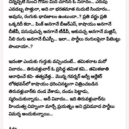
చిన్నప్పటి నుంచీ గోడల మీద చూసిన ఓ నినాదం… ఎరుపు
ఎవడబ్బ సొత్తురా, అది నా భరతమాత నుదుటి సిందూరం…
అవును, రంగుకు భావజాలం ఉంటుందా..? ప్రతి వర్ణం ప్రతి
ఒక్కరిదీ కదా… పింక్ అనగానే బీఆర్ఎస్, కాషాయం అనగానే
బీజేపీ, పసుపుపచ్చ అనగానే టీడీపీ, ఆకుపచ్చ అనగానే మజ్లిస్,
నీలి రంగు అనగానే బీఎస్పీ… ఇలా… పార్టీలు రంగులపైనా పేటెంట్లు
పొందాయా..?
ఇదంతా ఎందుకు గుర్తుకు వచ్చిందంటే… తమిళనాట మరో
వివాదం… తిరువళ్లువార్ ఓ ప్రసిద్ధ తమిళ కవి… తమిళజాతి
ఆరాధించే కవి- తత్వవేత్త… మొన్న గవర్నర్ ఆర్వీ ఆర్లేకర్
లోకభవన్‌లో కాషాయం ధరించినట్టుగా చిత్రించబడిన
తిరువళ్లువార్‌కు దండ వేశాడు, దండం పెట్టాడు,
స్మరించుకున్నాడు… అదీ వివాదం… ఇది తిరువళ్లువార్‌ను
హిందుత్వ చిహ్నంగా మార్చే ప్రయత్నం అని ద్రవిడవాద పార్టీలు
విమర్శ అందుకున్నాయి…
Ads