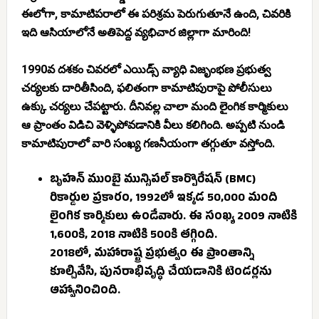
ఈలోగా, కామాటిపరాలో ఈ పరిశ్రమ పెరుగుతూనే ఉంది, చివరికి
ఇది ఆసియాలోనే అతిపెద్ద వ్యభిచార జిల్లాగా మారింది!
1990వ దశకం చివరలో ఎయిడ్స్ వ్యాధి విజృంభణ ప్రభుత్వ
చర్యలకు దారితీసింది, ఫలితంగా కామాటిపురాపై పోలీసులు
ఉక్కు చర్యలు చేపట్టారు. దీనివల్ల చాలా మంది లైంగిక కార్మికులు
ఆ ప్రాంతం విడిచి వెళ్ళిపోవడానికి వీలు కలిగింది. అప్పటి నుండి
కామాటిపురాలో వారి సంఖ్య గణనీయంగా తగ్గుతూ వస్తోంది.
బృహన్ ముంబై మున్సిపల్ కార్పొరేషన్ (BMC)
రికార్డుల ప్రకారం, 1992లో ఇక్కడ 50,000 మంది
లైంగిక కార్మికులు ఉండేవారు. ఈ సంఖ్య 2009 నాటికి
1,600కి, 2018 నాటికి 500కి తగ్గింది.
2018లో, మహారాష్ట్ర ప్రభుత్వం ఈ ప్రాంతాన్ని
కూల్చివేసి, పునరాభివృద్ధి చేయడానికి టెండర్లను
ఆహ్వానించింది.