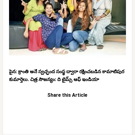
పైన: క్రాంతి అనే స్వచ్ఛంద సంస్థ ద్వారా రక్షించబడిన కామాటిపుర
కుమార్తెలు. చిత్ర సౌజన్యం: ది టైమ్స్ ఆఫ్ ఇండియా
Share this Article