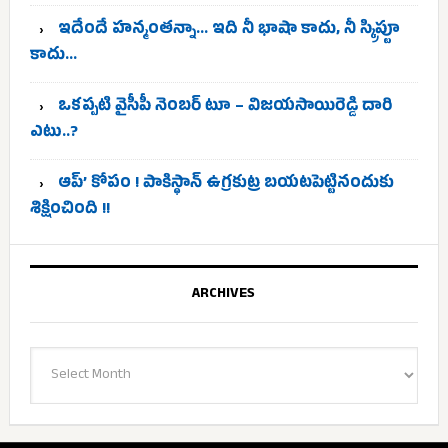
ఇదేందే హన్మంతన్నా… ఇది నీ భాషా కాదు, నీ స్క్రిప్టూ
కాదు…
ఒకప్పటి వైసీపీ నెంబర్ టూ – విజయసాయిరెడ్డి దారి
ఎటు..?
ఆప్’ కోపం ! పాకిస్థాన్ ఉగ్రకుట్ర బయటపెట్టినందుకు
శిక్షించింది !!
ARCHIVES
Archives