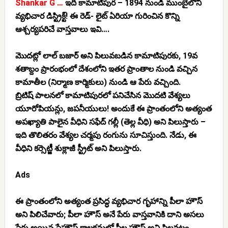
Shankar G …
ఇది కామాటిపుర – 1894 నుండి ముంబైలోని
వ్యభిచార డిస్ట్రిక్ట్! ఈ రెడ్- లైట్ ఏరియా గురించిన కొన్ని
ఆశ్చర్యపరిచే వాస్తవాలు ఇవి….
మొదట్లో లాల్ బజార్ అని పిలువబడిన కామాటిపురకు, 19వ
శతాబ్దం ప్రారంభంలో దేశంలోని ఇతర ప్రాంతాల నుండి వచ్చిన
కామాతీల (నిర్మాణ కార్మికులు) నుండి ఆ పేరు వచ్చింది.
బ్రిటిష్ పాలనలో కామాటిపురలో పనిచేసిన మొదటి వేశ్యలు
యూరోపియన్లు, జపనీయులు! అందుకే ఈ ప్రాంతంలోని అత్యంత
అపఖ్యాతి పాలైన వీధిని సఫేద్ గల్లీ (తెల్ల వీధి) అని పిలుస్తారు –
ఇది తొలితరం వేశ్యల చర్మపు రంగును సూచిస్తుంది. నేడు, ఈ
వీధిని కర్సెట్జీ శుక్లాజీ స్ట్రీట్ అని పిలుస్తారు.
Ads
ఈ ప్రాంతంలోని అత్యంత ప్రసిద్ధ వ్యభిచార గృహాన్ని పీలా హౌస్
అని పిలిచేవారు; పీలా హౌస్ అనే పేరు వాస్తవానికి దాని అసలు
పేరు అయిన ప్లేహౌస్ కాలక్రమలో పీల హౌస్ అని పిలవటం