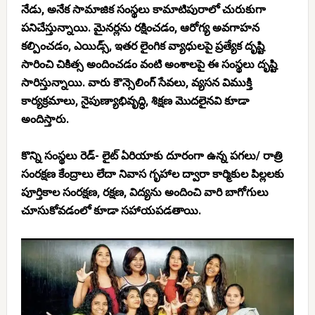
నేడు, అనేక సామాజిక సంస్థలు కామాటిపురాలో చురుకుగా
పనిచేస్తున్నాయి. మైనర్లను రక్షించడం, ఆరోగ్య అవగాహన
కల్పించడం, ఎయిడ్స్, ఇతర లైంగిక వ్యాధులపై ప్రత్యేక దృష్టి
సారించి చికిత్స అందించడం వంటి అంశాలపై ఈ సంస్థలు దృష్టి
సారిస్తున్నాయి. వారు కౌన్సెలింగ్ సేవలు, వ్యసన విముక్తి
కార్యక్రమాలు, నైపుణ్యాభివృద్ధి, శిక్షణ మొదలైనవి కూడా
అందిస్తారు.
కొన్ని సంస్థలు రెడ్- లైట్ ఏరియాకు దూరంగా ఉన్న పగలు/ రాత్రి
సంరక్షణ కేంద్రాలు లేదా నివాస గృహాల ద్వారా కార్మికుల పిల్లలకు
పూర్తికాల సంరక్షణ, రక్షణ, విద్యను అందించి వారి బాగోగులు
చూసుకోవడంలో కూడా సహాయపడతాయి.