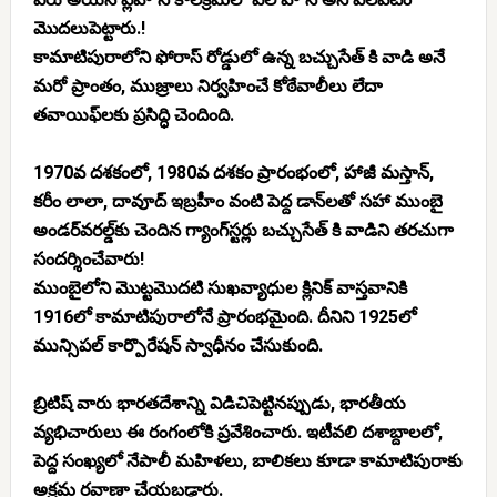
మొదలుపెట్టారు.!
కామాటిపురాలోని ఫోరాస్ రోడ్డులో ఉన్న బచ్చుసేత్ కి వాడి అనే
మరో ప్రాంతం, ముజ్రాలు నిర్వహించే కోఠేవాలీలు లేదా
తవాయిఫ్‌లకు ప్రసిద్ధి చెందింది.
1970వ దశకంలో, 1980వ దశకం ప్రారంభంలో, హాజీ మస్తాన్,
కరీం లాలా, దావూద్ ఇబ్రహీం వంటి పెద్ద డాన్‌లతో సహా ముంబై
అండర్‌వరల్డ్‌కు చెందిన గ్యాంగ్‌స్టర్లు బచ్చుసేత్ కి వాడిని తరచుగా
సందర్శించేవారు!
ముంబైలోని మొట్టమొదటి సుఖవ్యాధుల క్లినిక్ వాస్తవానికి
1916లో కామాటిపురాలోనే ప్రారంభమైంది. దీనిని 1925లో
మున్సిపల్ కార్పొరేషన్ స్వాధీనం చేసుకుంది.
బ్రిటిష్ వారు భారతదేశాన్ని విడిచిపెట్టినప్పుడు, భారతీయ
వ్యభిచారులు ఈ రంగంలోకి ప్రవేశించారు. ఇటీవలి దశాబ్దాలలో,
పెద్ద సంఖ్యలో నేపాలీ మహిళలు, బాలికలు కూడా కామాటిపురాకు
అక్రమ రవాణా చేయబడ్డారు.