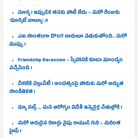
సూర్య ! ఇప్పుడిక తనకు పోటీ లేదు – మరో రేంజుకు
‘మార్కెట్ వాల్యూ’..!!
ఎఐ సొంతంగా దొంగ దారులూ వెతుకుతోంది.. మరో
ముప్పు !
Friendship Recession – స్నేహానికి కూడా మాంద్యం
వచ్చేసింది !
చీకటికి చెల్లుచీటీ ! అంధత్వంపై పోరుకు మరో అద్భుత
సాంకేతికత !
న్యూ పల్స్ … మన ఆరోగ్యం విదేశీ ఇన్వెస్టర్ల చేతుల్లోకి !
మరో అరుదైన రికార్డు వైపు రాముడి గురి – మరింత
హైప్ !