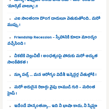
సూర్య ! ఇప్పుడిక తనకు పోటీ లేదు – మరో రేంజుకు
‘మార్కెట్ వాల్యూ’..!!
ఎఐ సొంతంగా దొంగ దారులూ వెతుకుతోంది.. మరో
ముప్పు !
Friendship Recession – స్నేహానికి కూడా మాంద్యం
వచ్చేసింది !
చీకటికి చెల్లుచీటీ ! అంధత్వంపై పోరుకు మరో అద్భుత
సాంకేతికత !
న్యూ పల్స్ … మన ఆరోగ్యం విదేశీ ఇన్వెస్టర్ల చేతుల్లోకి !
మరో అరుదైన రికార్డు వైపు రాముడి గురి – మరింత
హైప్ !
ఇదేందే హన్మంతన్నా… ఇది నీ భాషా కాదు, నీ స్క్రిప్టూ