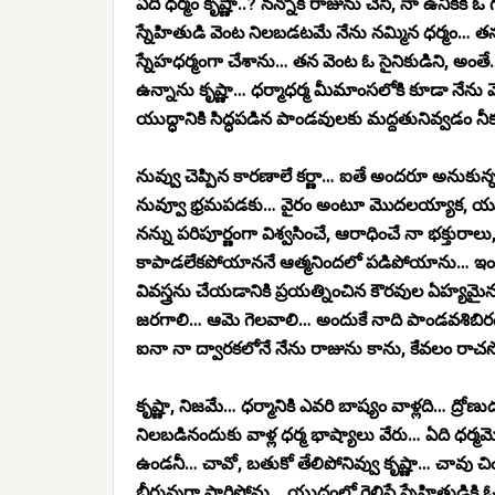
ఏది ధర్మం కృష్ణా..? నన్నొక రాజును చేసి, నా ఉనికికి ఓ
స్నేహితుడి వెంట నిలబడటమే నేను నమ్మిన ధర్మం… తన 
స్నేహధర్మంగా చేశాను… తన వెంట ఓ సైనికుడిని, అ
ఉన్నాను కృష్ణా… ధర్మాధర్మ మీమాంసలోకి కూడా నేను వ
యుద్ధానికి సిద్ధపడిన పాండవులకు మద్దతునివ్వడం నీక
నువ్వు చెప్పిన కారణాలే కర్ణా… ఐతే అందరూ అనుకున్న
నువ్వూ భ్రమపడకు… వైరం అంటూ మొదలయ్యాక, యుద్ధంల
నన్ను పరిపూర్ణంగా విశ్వసించే, ఆరాధించే నా భక్తుర
కాపాడలేకపోయాననే ఆత్మనిందలో పడిపోయాను… ఇంద్ర
వివస్త్రను చేయడానికి ప్రయత్నించిన కౌరవుల ఏహ్య
జరగాలి… ఆమె గెలవాలి… అందుకే నాది పాండవశిబిరం, అద
ఐనా నా ద్వారకలోనే నేను రాజును కాను, కేవలం రాచ
కృష్ణా, నిజమే… ధర్మానికి ఎవరి బాష్యం వాళ్లది… ద్రో
నిలబడినందుకు వాళ్ల ధర్మ భాష్యాలు వేరు… ఏది ధర్మమో 
ఉండనీ… చావో, బతుకో తేలిపోనివ్వు కృష్ణా… చావు చి
బీరువుగా పారిపోను… యుద్ధంలో గెలిస్తే స్నేహితుడి