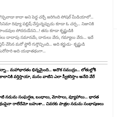
ొప్పవాడా కాదా అని పెద్ద చర్చే జరిగింది సోషల్ మీడియాలో…
మా రివ్యూ పబ్లిష్ చేస్తున్నప్పుడు కూడా ఓ చర్చ… నిజానికి
 పాండవుల సోదరుడేనని…! తను కూడా కృష్ణుడికి
 కథలు దాదాపు సమానమే, దారులు వేరు, గమ్యాలు వేరు… ఇదే
ిస్ చేసిన మరో స్టోరీ గుర్తొచ్చింది… అది కర్ణుడు- కృష్ణుడి
 మరోసారి అది యథాతథంగా…
ా… మహాభారతం భిన్నమైంది… అదొక సముద్రం… లోతుల్లోకి
లానికి వర్తిస్తాయా, మనం వాటిని ఎలా స్వీకరిస్తాం అనేది వేరే
లు… వాటి నడుమ సంఘర్షణ, బంధాలు, మోసాలు, వ్యూహాలు… భారత
గ్రంథంపైనా రాలేదేమో బహుశా… చివరకు పాత్రల నడుమ సంభాషణలు