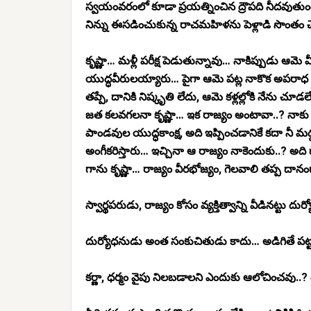
స్వయంవరంలో కూడా ప్రయత్నించిన ద్రౌపది నీదవుతుంద
నిన్ను ఈసడించుకున్న రాచమహిళను పెళ్లాడి సొంతం
కృష్ణా… మళ్లీ పరీక్ష పెడుతున్నావు… నాకిప్పుడు ఆమె 
యుద్ధవీరులయ్యారు… పైగా ఆమె పట్ల నాకొక అపరా
తప్పే, దానికి నిష్కృతి లేదు, ఆమె కళ్లల్లోకి నేను 
జత కలవగలనా కృష్ణా… ఇక రాజ్యం అంటావా..? నాకు 
పాండవుల యుద్ధకాంక్ష, అది ఇప్పించడానికే కదా నీ మద్
అంగీకరిస్తారు… ఇచ్చినా ఆ రాజ్యం నాకెందుకు..? అద
గాను కృష్ణా… రాజ్యం వీరభోజ్యం, గెలవాలి తప్ప దానంగ
స్వార్థపరుడు, రాజ్యం కోసం వ్యక్తిత్వాన్ని వీడినట్టు
దుర్యోధనుడు అంత సంకుచితుడు కాదు… అడిగితే పట్టాభ
కర్ణా, ధర్మం వైపు నిలబడాలని ఎందుకు ఆలోచించవు..? 