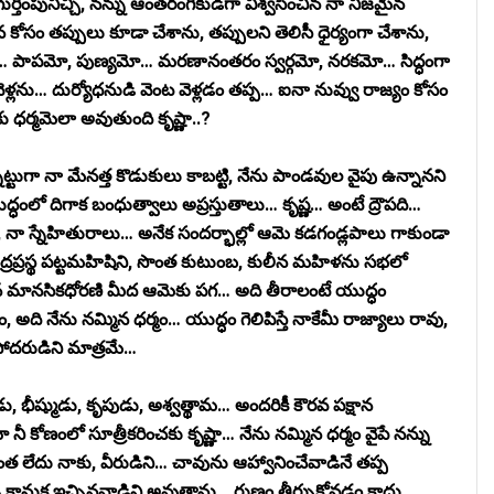
 గుర్తింపునిచ్చి, నన్ను ఆంతరంగికుడిగా విశ్వసించిన నా నిజమైన
కోసం తప్పులు కూడా చేశాను, తప్పులని తెలిసీ ధైర్యంగా చేశాను,
ంతే… పాపమో, పుణ్యమో… మరణానంతరం స్వర్గమో, నరకమో… సిద్ధంగా
ెళ్లను… దుర్యోధనుడి వెంట వెళ్లడం తప్ప… ఐనా నువ్వు రాజ్యం కోసం
ు ధర్మమెలా అవుతుంది కృష్ణా..?
ట్టుగా నా మేనత్త కొడుకులు కాబట్టి, నేను పాండవుల వైపు ఉన్నానని
ో దిగాక బంధుత్వాలు అప్రస్తుతాలు… కృష్ణ… అంటే ద్రౌపది…
ాలు, నా స్నేహితురాలు… అనేక సందర్భాల్లో ఆమె కడగండ్లపాలు గాకుండా
ప్రస్థ పట్టమహిషిని, సొంత కుటుంబ, కులీన మహిళను సభలో
మైన మానసికధోరణి మీద ఆమెకు పగ… అది తీరాలంటే యుద్ధం
ి నేను నమ్మిన ధర్మం… యుద్ధం గెలిపిస్తే నాకేమీ రాజ్యాలు రావు,
సోదరుడిని మాత్రమే…
ణుడు, భీష్ముడు, కృపుడు, అశ్వత్థామ… అందరికీ కౌరవ పక్షాన
నీ కోణంలో సూత్రీకరించకు కృష్ణా… నేను నమ్మిన ధర్మం వైపే నన్ను
ంత లేదు నాకు, వీరుడిని… చావును ఆహ్వానించేవాడినే తప్ప
కి ఓ కానుక ఇచ్చినవాడిని అవుతాను… రుణం తీర్చుకోవడం కాదు,