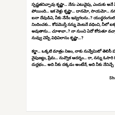
స్పష్టతనిచ్చావు కృష్ణా… నేను ఎటువైపు, ఎందుకు అనే 
పోయింది… ఇక వెళ్లు కృష్ణా… దానమో, సాయమో… నన్ను ఏద
ఐనా దేవుడివి, నీకు నేనేం ఇవ్వగలను..? యుద్ధరంగంలో క
నిందించకు… కోపమొస్తే నన్ను వెంటనే వధించి, నీలో 
అవుతాను… చూశావా..? నా నుంచి ఏదో కోరుతూ వచ్చావు
నువ్వు చెప్పే విధివిలాసం క‌ృష్ణా…?
కర్ణా… ఒక్కటి మాత్రం నిజం, నాకు నువ్వేమిటో తెలిసీ ప
నైపుణ్యం, ప్రేమ… నువ్వొక ఆదర్శం… రా, నన్ను ఓసా
దుర్లభం… అది నీకు దక్కడం అంటేనే, అది నీకు నేనిచ
Sha