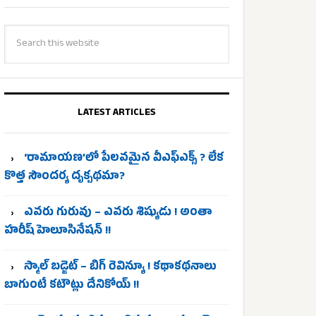
LATEST ARTICLES
‘రామాయణ’లో పేలవమైన వీఎఫ్‌ఎక్స్ ? లేక
కొత్త సౌందర్య దృక్పథమా?
ఎవరు గురువు – ఎవరు శిష్యుడు ! అంతా
హరీష్ హెలూసినేషన్ !!
స్మాల్ బడ్జెట్ – బిగ్ రెవిన్యూ ! కథాకథనాలు
బాగుంటే కటౌట్లు దేనికోయ్ !!