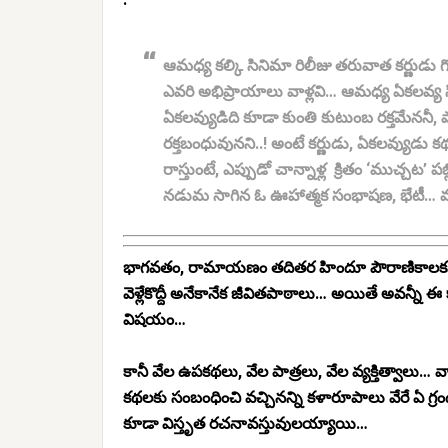
ఆమధ్య కల్కి సినిమా రిలీజు తరువాత కర్ణుడు గ
ఎవరి అభిప్రాయాలు వాళ్లవి… ఆమధ్య ఏకలవ్య సిని
ఏకలవ్యుడిది కూడా కుంతి కుటుంబ రక్తమేననీ,
రక్తబంధువునని..! అంటే కర్ణుడు, ఏకలవ్యుడు
రాస్తుంటే, ఎప్పుడో చాన్నాళ్ల క్రితం ‘ముచ్చట’ పబ్ల
నడుమ సాగిన ఓ ఊహాత్మక సంభాషణ, భేటీ…
భాగవతం, రామాయణం తదితర హిందూ పౌరాణికాలకన్న
వెళ్లేకొద్దీ అనేకానేక జీవితపాఠాలు… అయితే అవన్నీ ఈ కా
విషయం…
కానీ వేల ఉపకథలు, వేల పాత్రలు, వేల వ్యక్తిత్వా
కథలకు సంబంధించి వచ్చినన్ని కళారూపాలు వేరే ఏ 
కూడా విస్తృత రచనావస్తువులయ్యాయి…