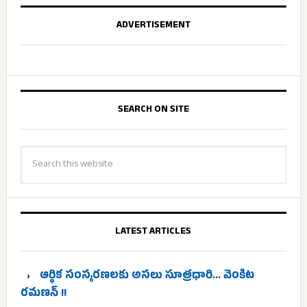
ADVERTISEMENT
SEARCH ON SITE
LATEST ARTICLES
ఆర్థిక సంస్కరణలకు అసలు సూత్రధారి… వెంకిట
రమణన్ !!