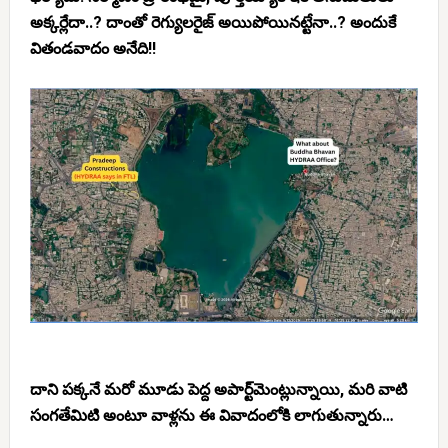
అక్కర్లేదా..? దాంతో రెగ్యులరైజ్ అయిపోయినట్టేనా..? అందుకే
వితండవాదం అనేది!!
దాని పక్కనే మరో మూడు పెద్ద అపార్ట్‌మెంట్లున్నాయి, మరి వాటి
సంగతేమిటి అంటూ వాళ్లను ఈ వివాదంలోకి లాగుతున్నారు…