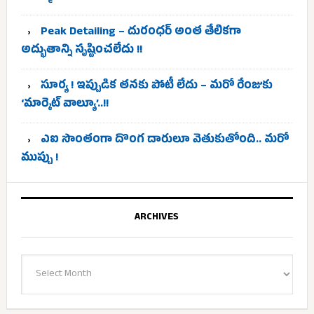
Peak Detailing – దురంధర్ అంత తేలికగా
అద్భుతాన్ని సృష్టించలేదు !!
సూర్య ! ఇప్పుడిక తనకు పోటీ లేదు – మరో రేంజుకు
‘మార్కెట్ వాల్యూ’..!!
ఎఐ సొంతంగా దొంగ దారులూ వెతుకుతోంది.. మరో
ముప్పు !
ARCHIVES
Archives