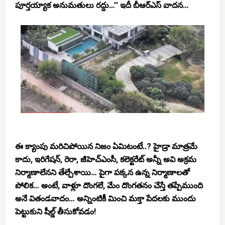
పూర్తయ్యాక అనుమతులు రద్దు…’’ ఇదీ బీఆర్ఎస్ వాదన…
ఈ క్యాంపు మరిచిపోయిన నిజం ఏమిటంటే..? హైడ్రా మాత్రమే
కాదు, ఇరిగేషన్, రెరా, జీహెచ్ఎంసీ, కలెక్టరేట్ అన్నీ అవి అక్రమ
నిర్మాణాలేనని తేల్చేశాయి… పైగా పక్కన ఉన్న నిర్మాణాలతో
పోలిక… అంటే, వాళ్లూ దొంగలే, మేం దొంగతనం చేస్తే తప్పేముంది
అనే వితండవాదం… అన్నింటికీ మించి మక్తా పేదలకు ముందు
పెట్టుకుని షీల్డ్ తీసుకోవడం!