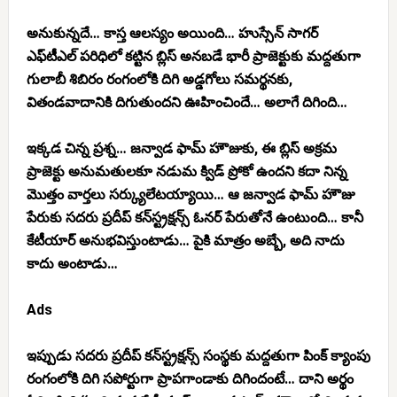
అనుకున్నదే… కాస్త ఆలస్యం అయింది… హుస్సేన్ సాగర్
ఎఫ్‌టీఎల్ పరిధిలో కట్టిన బ్లిస్ అనబడే భారీ ప్రాజెక్టుకు మద్దతుగా
గులాబీ శిబిరం రంగంలోకి దిగి అడ్డగోలు సమర్థనకు,
వితండవాదానికి దిగుతుందని ఊహించిందే… అలాగే దిగింది…
ఇక్కడ చిన్న ప్రశ్న… జన్వాడ ఫామ్‌ హౌజుకు, ఈ బ్లిస్ అక్రమ
ప్రాజెక్టు అనుమతులకూ నడుమ క్విడ్ ప్రోకో ఉందని కదా నిన్న
మొత్తం వార్తలు సర్క్యులేటయ్యాయి… ఆ జన్వాడ ఫామ్ హౌజు
పేరుకు సదరు ప్రదీప్ కన్‌స్ట్రక్షన్స్ ఓనర్ పేరుతోనే ఉంటుంది… కానీ
కేటీయార్ అనుభవిస్తుంటాడు… పైకి మాత్రం అబ్బే, అది నాదు
కాదు అంటాడు…
Ads
ఇప్పుడు సదరు ప్రదీప్ కన్‌స్ట్రక్షన్స్ సంస్థకు మద్దతుగా పింక్ క్యాంపు
రంగంలోకి దిగి సపోర్టుగా ప్రాపగాండాకు దిగిందంటే… దాని అర్థం