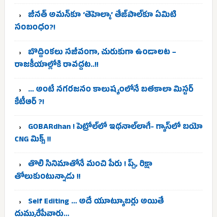
జీనత్ అమన్‌కూ ‘తెహెల్కా’ తేజ్‌పాల్‌కూ ఏమిటి
సంబంధం?!
బొద్దింకలు సజీవంగా, చురుకుగా ఉండాలట –
రాజకీయాల్లోకి రావద్దట..!!
… అంటే నగరజనం కాలుష్యంలోనే బతకాలా మిస్టర్
కేటీఆర్ ?!
GOBARdhan ! పెట్రోల్‌లో ఇథనాల్‌లాగే- గ్యాస్‌లో బయో
CNG మిక్స్ !!
తొలి సినిమాతోనే మంచి పేరు ! ప్చ్, రిక్షా
తోలుకుంటున్నాడు !!
Self Editing … అదే యూట్యూబర్లు అయితే
దుమ్మురేపేవారు…