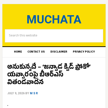
MUCHATA
HOME
CONTACT US
DISCLAIMER
PRIVACY POLICY
అనుకున్నదే – ‘జన్వాడ క్విడ్ ప్రోకో’
యవ్వారంపై బీఆర్ఎస్
వితండవాదన
JULY 9, 2026
BY
M S R
.