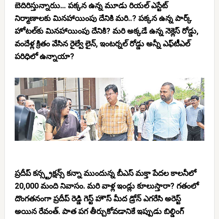
బెదిరిస్తున్నారుు… పక్కన ఉన్న మూడు రియల్ ఎస్టేట్
నిర్మాణాలకు మినహాయింపు దేనికి మరి..? పక్కన ఉన్న పార్క్
హోటల్‌కు మినహాయింపు దేనికి? మరి అక్కడే ఉన్న నెక్లెస్ రోడ్డు,
వందేళ్ల క్రితం వేసిన రైల్వే లైన్, ఇంటర్నల్ రోడ్డు అన్నీ ఎఫ్‌టీఎల్
పరిధిలో ఉన్నాయా?
ప్రదీప్ కన్స్ట్రక్షన్స్ కన్నా ముందున్న బీఎస్ మక్తా పేదల కాలనీలో
20,000 మంది నివాసం. మరి వాళ్ల ఇండ్లు కూలుస్తారా? గతంలో
దొంగతనంగా ప్రదీప్ రెడ్డి గెస్ట్ హౌస్ మీద డ్రోన్ ఎగరేసి అరెస్ట్
అయిన రేవంత్. పాత పగ తీర్చుకోవడానికే ఇప్పుడు బిల్డింగ్