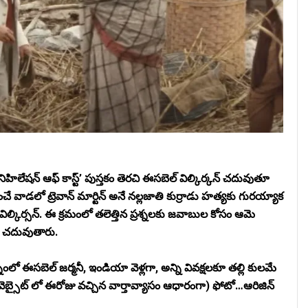
ేషన్‌ ఆఫ్‌ కాస్ట్‌’ పుస్తకం తెరచి ఈసబెల్‌ విల్కిర్కన్‌ చదువుతూ
ే వాడలో ట్రెవాన్‌ మార్టిన్‌ అనే నల్లజాతి కుర్రాడు హత్యకు గురయ్యాక
ిల్కిర్సన్‌. ఈ క్రమంలో తలెత్తిన ప్రశ్నలకు జవాబుల కోసం ఆమె
కం చదువుతారు.
ో ఈసబెల్‌ జర్మనీ, ఇండియా వెళ్లగా, అన్ని వివక్షలకూ తల్లి కులమే
వెబ్సైట్‌ లో ఈరోజు వచ్చిన వార్తావ్యాసం ఆధారంగా) ఫోటో…ఆరిజిన్