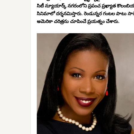
సిటీ న్యూయార్క్‌ నగరంలోని ప్రపంచ ప్రఖ్యాత కొలంబి
సినిమాలో దర్శనమిస్తారు. రెండున్నర గంటల పాటు సాగే
అమెరికా చరిత్రను చూపించే ప్రయత్నం చేశారు.