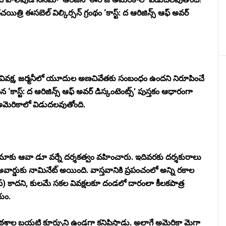
 ఈసబెల్‌ విల్కిర్సన్‌ గ్రంథం ‘కాస్ట్‌: ద ఆరిజిన్స్‌ ఆఫ్‌ అవర్‌
ణ వివక్ష, జర్మనీలో యూదుల అణచివేతకు సంబంధం ఉందని నిరూపించే
‘కాస్ట్‌: ద ఆరిజిన్స్‌ ఆఫ్‌ అవర్‌ డిస్కంటెంట్స్‌’ పుస్తకం ఆధారంగా
ం అమెరికాలో విడుదలవుతోంది.
ాకు ఆవా డూ వర్నే దర్శకత్వం వహించారు. ఇదివరకు దర్శకురాలు
అవార్డుకు నామినేట్‌ అయింది. వాస్తవానికి ప్రపంచంలో అన్ని రకాల
రేస్‌) కాదని, కులమే సకల వివక్షలకూ దండలో దారంలా కీలకపాత్ర
ాయం.
ఠశాల బయటి కూర్చుని ఉండగా కనిపిస్తాడు. అలాగే అమెరికా మెగా