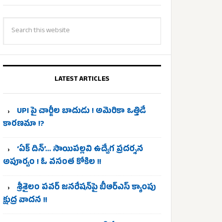
LATEST ARTICLES
UPI పై చార్జీల బాదుడు ! అమెరికా ఒత్తిడే
కారణమా !?
‘ఏక్ దిన్’… సాయిపల్లవి ఉద్వేగ ప్రదర్శన
అపూర్వం ! ఓ వసంత కోకిల !!
శ్రీశైలం పవర్ జనరేషన్‌పై బీఆర్ఎస్ క్యాంపు
క్షుద్ర వాదన !!