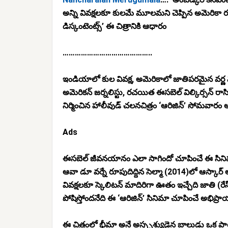
అన్ని వివక్షలకూ కులమే మూలమని చెప్పిన అమెరికా రచయిత్రి
డిస్కంటెంట్స్‌’ ఈ చిత్రానికి ఆధారం
……………………………………..
ఇండియాలో కుల వివక్ష, అమెరికాలో జాతిపరమైన వర్
అమెరికన్‌ జర్నలిస్టు, రచయిత ఈసబెల్‌ విల్కిర్సన్‌ రాసిన 
నిర్మించిన హాలీవుడ్‌ చలనచిత్రం ‘ఆరిజిన్‌’ సోమవార
Ads
ఈసబెల్‌ జీవనయానం ఎలా సాగిందో చూపించే ఈ సినిమ
ఆవా డూ వర్నే రూపుదిద్దిన సెల్మా (2014)లో ఆస్కార్‌ 
వివక్షలకూ స్కెలిటన్‌ మాదిరిగా ఊతం ఇచ్చేది జాతి (
పోషిస్తోందనేది ఈ ‘ఆరిజిన్‌’ సినిమా చూపించే అభిప్ర
ఈ చిత్రంలో భీమా అనే అస్పృశ్యుడైన బాలుడు ఒక పా