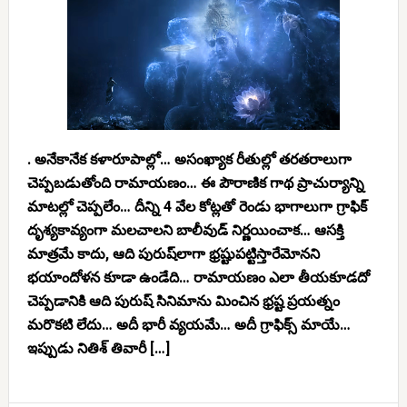
. అనేకానేక కళారూపాల్లో… అసంఖ్యాక రీతుల్లో తరతరాలుగా
చెప్పబడుతోంది రామాయణం… ఈ పౌరాణిక గాథ ప్రాచుర్యాన్ని
మాటల్లో చెప్పలేం… దీన్ని 4 వేల కోట్లతో రెండు భాగాలుగా గ్రాఫిక్
దృశ్యకావ్యంగా మలచాలని బాలీవుడ్ నిర్ణయించాక… ఆసక్తి
మాత్రమే కాదు, ఆది పురుష్‌లాగా భ్రష్టుపట్టిస్తారేమోనని
భయాందోళన కూడా ఉండేది… రామాయణం ఎలా తీయకూడదో
చెప్పడానికి ఆది పురుష్ సినిమాను మించిన భ్రష్ట ప్రయత్నం
మరొకటి లేదు… అదీ భారీ వ్యయమే… అదీ గ్రాఫిక్స్ మాయే…
ఇప్పుడు నితిశ్ తివారీ […]