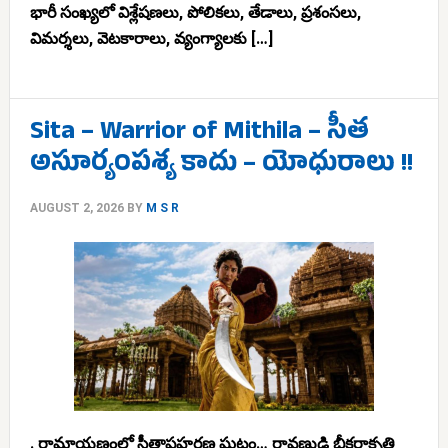
భారీ సంఖ్యలో విశ్లేషణలు, పోలికలు, తేడాలు, ప్రశంసలు,
విమర్శలు, వెటకారాలు, వ్యంగ్యాలకు […]
Sita – Warrior of Mithila – సీత
అసూర్యంపశ్య కాదు – యోధురాలు !!
AUGUST 2, 2026
BY
M S R
. రామాయణంలో సీతాపహరణ ఘట్టం… రావణుడి భీకరాకృతి