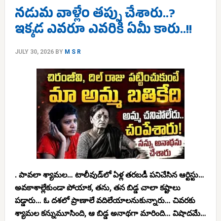
నడుమ వాళ్లేం తప్పు చేశారు..?
ఇక్కడ ఎవరూ ఎవరికీ ఏమీ కారు..!!
JULY 30, 2026
BY
M S R
. పావలా శ్యామల… టాలీవుడ్‌లో ఏళ్ల తరబడీ పనిచేసిన ఆర్టిస్టు…
అవకాశాల్లేకుండా పోయాక, తను, తన బిడ్డ చాలా కష్టాలు
పడ్డారు… ఓ దశలో ప్రాణాలే వదిలేయాలనుకున్నారు… చివరకు
శ్యామల కన్నుమూసింది, ఆ బిడ్డ అనాథగా మారింది… విషాదమే…