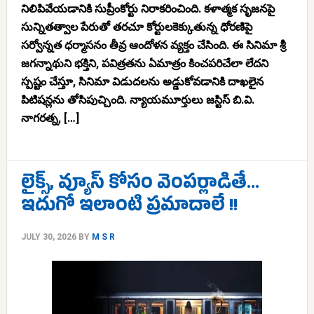
నిలిపివేయడానికి సుప్రీంకోర్టు నిరాకరించింది. కళాత్మక సృజనపై
సున్నితత్వాల పేరుతో తరచూ కోర్టులకెక్కుతున్న ధోరణిపై
సర్వోన్నత ధర్మాసనం తీవ్ర ఆందోళన వ్యక్తం చేసింది. ఈ సినిమా శ్రీ
జగన్నాథుని భక్తిని, పవిత్రతను ఏమాత్రం కించపరిచేలా లేదని
స్పష్టం చేస్తూ, సినిమా విడుదలను అడ్డుకోవడానికి దాఖలైన
పిటిషన్లను తోసిపుచ్చింది. న్యాయమూర్తులు జస్టిస్ బి.వి.
నాగరత్న, […]
లైక్స్, వ్యూస్ కోసం వెంపర్లాడితే…
ఇదుగో ఇలాంటి ప్రమాదాలే !!
JULY 30, 2026
BY
M S R