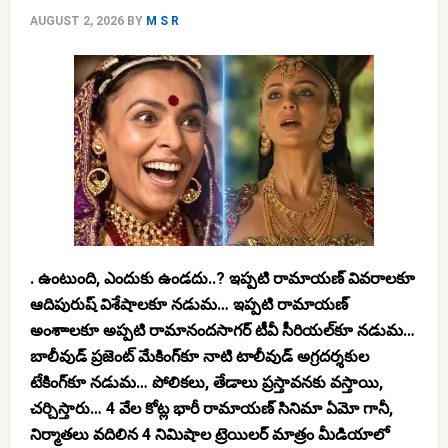
AUGUST 2, 2026
BY
M S R
. ఉంటుంది, ఎందుకు ఉండదు..? ఇప్పటి రామాయణ్ వివరాలకూ
ఆదిపురుష్ విశేషాలకూ నడుమ… ఇప్పటి రామాయణ్
అంశాాలకూ అప్పటి రామానందసాగర్ టీవీ సీరియల్‌కూ నడుమ…
బాలీవుడ్ ప్రజెంట్ మేకింగ్‌కూ నాటి టాలీవుడ్ అగ్రదర్శకుల
టేకింగ్‌కూ నడుమ… పోలికలు, తేడాలు ప్రస్తావనకు వస్తాయి,
చర్చిస్తారు… 4 వేల కోట్ల భారీ రామాయణ్ సినిమా ఏమో గానీ,
నిర్మాతలు వదిలిన 4 నిమిషాల ట్రెయిలర్ మాత్రం మీడియాలో