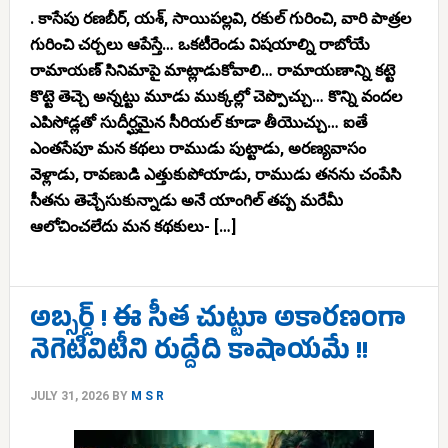
. కాసేపు రణబీర్, యశ్, సాయిపల్లవి, రకుల్ గురించి, వారి పాత్రల
గురించి చర్చలు ఆపేస్తే… ఒకటీరెండు విషయాల్ని రాబోయే
రామాయణ్ సినిమాపై మాట్లాడుకోవాలి… రామాయణాన్ని కట్టె
కొట్టె తెచ్చె అన్నట్టు మూడు ముక్కల్లో చెప్పొచ్చు… కొన్ని వందల
ఎపిసోడ్లతో సుదీర్ఘమైన సీరియల్‌ కూడా తీయొచ్చు… ఐతే
ఎంతసేపూ మన కథలు రాముడు పుట్టాడు, అరణ్యవాసం
వెళ్లాడు, రావణుడి ఎత్తుకుపోయాడు, రాముడు తనను చంపేసి
సీతను తెచ్చేసుకున్నాడు అనే యాంగిల్ తప్ప మరేమీ
ఆలోచించలేదు మన కథకులు- […]
అబ్సర్డ్ ! ఈ సీత చుట్టూ అకారణంగా
నెగెటివిటీని రుద్దేది కాషాయమే !!
JULY 31, 2026
BY
M S R