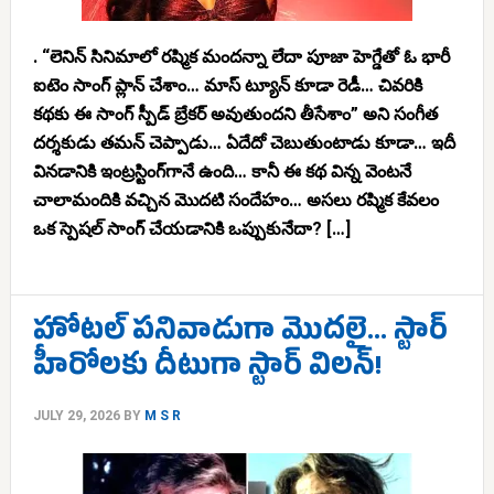
. “లెనిన్‌ సినిమాలో రష్మిక మందన్నా లేదా పూజా హెగ్డేతో ఓ భారీ
ఐటెం సాంగ్ ప్లాన్ చేశాం… మాస్ ట్యూన్ కూడా రెడీ… చివరికి
కథకు ఈ సాంగ్ స్పీడ్ బ్రేకర్ అవుతుందని తీసేశాం” అని సంగీత
దర్శకుడు తమన్ చెప్పాడు… ఏదేదో చెబుతుంటాడు కూడా… ఇదీ
వినడానికి ఇంట్రస్టింగ్‌గానే ఉంది… కానీ ఈ కథ విన్న వెంటనే
చాలామందికి వచ్చిన మొదటి సందేహం… అసలు రష్మిక కేవలం
ఒక స్పెషల్ సాంగ్ చేయడానికి ఒప్పుకునేదా? […]
హోటల్ పనివాడుగా మొదలై… స్టార్
హీరోలకు దీటుగా స్టార్ విలన్!
JULY 29, 2026
BY
M S R