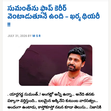
సుమంత్‌ను ఫ్లాప్ కెరీర్
వెంటాడుతూనే ఉంది – ఖర్మ థియరీ
!!
JULY 31, 2026
BY
M S R
. యార్లగడ్డ సుమంత్..! అంగట్లో అన్నీ ఉన్నా… అనేది తనకు
పక్కాగా వర్తిస్తుంది… బలమైన అక్కినేని కుటుంబ వారసత్వం…
అందంగా ఉంటాడు, కాస్తోకూస్తో నటన కూడా తెలుసు… నిజానికి