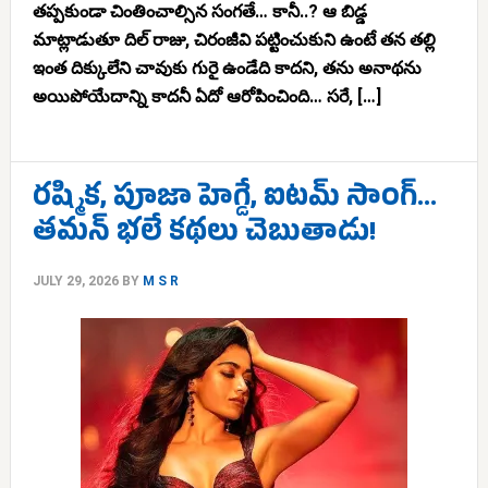
తప్పకుండా చింతించాల్సిన సంగతే… కానీ..? ఆ బిడ్డ
మాట్లాడుతూ దిల్ రాజు, చిరంజీవి పట్టించుకుని ఉంటే తన తల్లి
ఇంత దిక్కులేని చావుకు గురై ఉండేది కాదని, తను అనాథను
అయిపోయేదాన్ని కాదనీ ఏదో ఆరోపించింది… సరే, […]
రష్మిక, పూజా హెగ్డే, ఐటమ్ సాంగ్…
తమన్ భలే కథలు చెబుతాడు!
JULY 29, 2026
BY
M S R