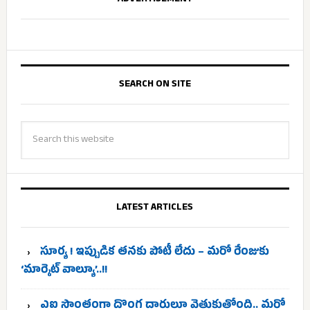
SEARCH ON SITE
LATEST ARTICLES
సూర్య ! ఇప్పుడిక తనకు పోటీ లేదు – మరో రేంజుకు
‘మార్కెట్ వాల్యూ’..!!
ఎఐ సొంతంగా దొంగ దారులూ వెతుకుతోంది.. మరో