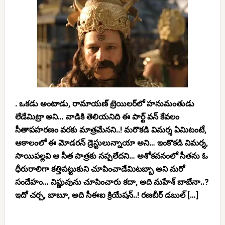
. ఒకడు అంటాడు, రామాయణ్ ట్రెయిలర్‌లో హనుమంతుడు
లేడేమిట్రా అని… వాడికి తెలియనిది ఈ పార్ట్ వన్ కేవలం
సీతాపహరణం వరకు మాత్రమేనని..! మరొకడి విమర్శ ఏమిటంటే,
ఆకాలంలో ఈ మోడరన్ డ్రెస్టులున్నాయా అని… ఇంకొకడి విమర్శ,
సాయిపల్లవి ఆ సీత పాత్రకు నప్పలేదని… అశోకవనంలో సీతను ఓ
ధీరురాలిగా కత్తిపట్టుకుని చూపించాడేమిటబ్బా అని మరో
సందేహం… విష్ణువును చూపించారు కదా, అది మహేశ్ బాబేనా..?
ఇదో చర్చ, బాబూ, అది సీఈఐ క్రియేషన్..! రణబీర్ డబుల్ […]