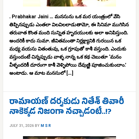
. Prabhakar Jaini … మనసును ఒక మర యంత్రంలో వేసి
తిప్పినప్పుడు ఎంతలా విలవిలలాడుతామో, ఈ సినిమా ముగిసిన
తరువాత కొంత మంది సున్నిత హృదయులకు అలా అనిపిస్తుంది.
అందరికీ కాదు సుమా. జీవితమంతా నిర్లక్ష్యానికి గురయిన ఒక
మధ్య వయసు వితంతువు, ఒక గ్రూపుతో కాశీ వస్తుంది. ఎందుకు
వస్తుందంటే చిన్నప్పుడు వాళ్ళ నాన్న ఒక కథ చెబుతూ ‘మనం
వీళ్ళందరికీ దూరంగా కాశీ వెళ్ళిపోయి దేవుణ్ణి పూజించుకుందాం.’
అంటాడు. ఆ మాట మనసులో […]
రామాయణ్ దర్శకుడు నితేశ్ తివారీ
నాకెక్కడ నిజంగా నచ్చాడంటే..!?
JULY 31, 2026
BY
M S R