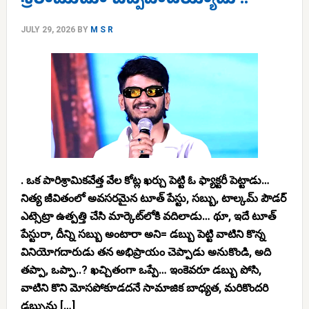
శ్రీరాముడూ చెప్పేవాడయ్యాడు !!
JULY 29, 2026
BY
M S R
. ఒక పారిశ్రామికవేత్త వేల కోట్ల ఖర్చు పెట్టి ఓ ఫ్యాక్టరీ పెట్టాడు…
నిత్య జీవితంలో అవసరమైన టూత్ పేస్టు, సబ్బు, టాల్కమ్ పౌడర్
ఎట్సెట్రా ఉత్పత్తి చేసి మార్కెట్‌లోకి వదిలాడు… థూ, ఇదే టూత్
పేస్టురా, దీన్ని సబ్బు అంటారా అని= డబ్బు పెట్టి వాటిని కొన్న
వినియోగదారుడు తన అభిప్రాయం చెప్పాడు అనుకొండి, అది
తప్పా, ఒప్పా..? ఖచ్చితంగా ఒప్పే… ఇంకెవరూ డబ్బు పోసి,
వాటిని కొని మోసపోకూడదనే సామాజిక బాధ్యత, మరికొందరి
డబ్బును […]