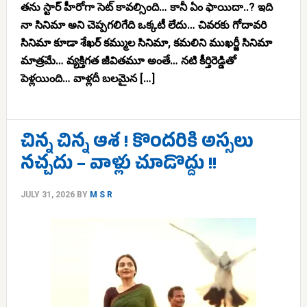
తను స్టార్ హీరోగా సెట్ కావల్సింది… కానీ ఏం ఫాయిదా..? ఇది
నా సినిమా అని చెప్పగలిగేది ఒక్కటీ లేదు… చివరకు గోదావరి
సినిమా కూడా శేఖర్ కమ్ముల సినిమా, కమలిని ముఖర్జీ సినిమా
మాత్రమే… వ్యక్తిగత జీవితమూ అంతే… నటి కీర్తిరెడ్డితో
పెళ్లయింది… వాళ్లదీ బలమైన […]
చిన్న చిన్న ఆశ ! కొందరికి అస్సలు
నచ్చదు – వాళ్లు చూడొద్దు !!
JULY 31, 2026
BY
M S R