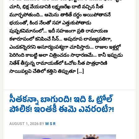
చూసి, భిక్ష వేయడానికి లక్ష్మణరేఖ దాటి వచ్చిన సీత
మూర్ఛపోతుంది… ఆమెను తాకితే దగ్ధం అయిపోతాననే
భయంతో, కింద నేలతో సహా ఎత్తుకుపోతాడు
పుష్పకవిమానంలో… ఇదీ సహజంగా ప్రతి రామాయణ
కళారూపంలో కనిపించే సీన్… అపురూప లావణ్యవతిగా,
ఎండకన్నెరగని అసూర్యంపశ్యగా చూపిస్తారు… రాజుల ఇళ్లల్లో
పెరిగింది కాబట్టి అలా చిత్రించడం సాధారణమే… కానీ ఇప్పుడు
నితేశ్ తీస్తున్న రామాయణ్‌లో ఓచోట సీత పాత్రధారిణి
సాయిపల్లవి చేతిలో కత్తిని తిప్పుతూ […]
సీతకన్నా బాగుంది! ఇది ఓ ట్రోల్
పోలిక! ఇంతకీ ఈమె ఎవరంటే?!
AUGUST 1, 2026
BY
M S R