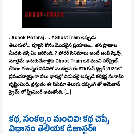
. Ashok Pothraj …. #GhostTrain ఇప్పుడు
తెలుగులో… వ్యూస్ కోసం మొదలైన ప్రయాణం… తన ప్రాణాల
మీదకు వస్తే ఏం జరిగింది..? హారర్ సినిమాలు అంటే జంప్ స్కేర్స్
మాత్రమే అనుకునేవాళ్లకు Ghost Train ఒక మంచి సర్‌ప్రైజ్.
కేవలం గంటన్నర నిడివితో మొదలైన ఈ కొరియన్ థ్రిల్లర్ 2024లో
ప్రపంచవ్యాప్తంగా పలు భాషల్లో విడుదలై అప్పుడే కలెక్షన్ల సునామీ
సృష్టించింది. ప్రస్తుతం ఈ సినిమా తెలుగు డబ్బింగ్ తో అమేజాన్
ప్రైమ్ లో స్ట్రీమింగ్ అవుతోంది. […]
కథ, సంకల్పం మంచివి! కథ చెప్పే
విధానం తెలియక డిజాస్టర్!!