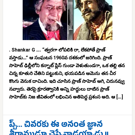
. Shankar G …. “త్వరగా లోపలికి రా, లేకపోతే ప్రాణ్
వస్తాడు…” ఆ సంఘటన 1960వ దశకంలో జరిగింది. ప్రాణ్
సాహెబ్ ఢిల్లీలోని కన్నాట్ ప్లేస్ గుండా వెళుతుండగా, ఒక తల్లి తన
చిన్న కూతురి చేతిని పట్టుకుని, భయపడిన ఆమెను తన చీర
కొంగు వెనుక దాచింది. ఇది చూసిన ప్రాణ్ సాహెబ్ ఆగి, చిరునవ్వు
నవ్వారు. తెరపై క్రూరత్వానికి అన్ని హద్దులు దాటిన ప్రాణ్
సాహెబ్‌కు నిజ జీవితంలో లభించిన అతిపెద్ద ప్రశంస అది. ఆ […]
ప్చ్… చివరకు ఈ అనంత జ్ఞాన