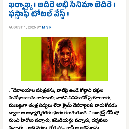
ఖర్మాఖ్య ! అదిరె అభి సినిమా బెదిరె !
ఫస్టాఫ్ టోటల్ వేస్ట్ !
AUGUST 1, 2026
BY
M S R
. “దేవాలయాల పవిత్రతను, వాటిపై ఉండే కోట్లాది భక్తుల
మనోభావాలను కాపాడాలి; వాటిని సినిమాటిక్ ప్రయోగాలకు,
ముఖ్యంగా తంత్ర విద్యలు లేదా క్రైమ్ నేపధ్యాలకు వాడుకోవడం
ద్వారా ఆ ఆధ్యాత్మికతకు భంగం కలుగుతుంది…” జబర్దస్త్ టీవీ షో
నుంచి హీరోలు వచ్చారు, కమెడియన్లు వచ్చారు, దర్శకులు
వచ్చారు… అది వెగటు, రోత షో… కానీ ఆ ఆర్టిస్టులను