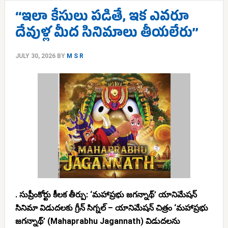
‘‘ఇలా కేసులు పడితే, ఇక ఎవరూ
దేవుళ్ల మీద సినిమాలు తీయలేరు’’
JULY 30, 2026
BY
M S R
. సుప్రీంకోర్టు కీలక తీర్పు: ‘మహాప్రభు జగన్నాథ్’ యానిమేషన్
సినిమా విడుదలకు గ్రీన్ సిగ్నల్ – యానిమేషన్ చిత్రం ‘మహాప్రభు
జగన్నాథ్’ (Mahaprabhu Jagannath) విడుదలను