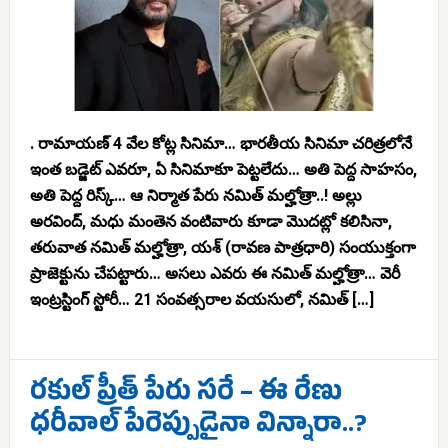
. రామాయణ్ 4 వేల కోట్ల సినిమా… భారతీయ సినిమా చరిత్రలోనే
ఇంత బడ్జెట్ ఎవరూ, ఏ సినిమాకూ పెట్టలేదు… అతి పెద్ద సాహసం,
అతి పెద్ద రిస్క్… ఆ నిర్మాత పేరు నమిత్ మల్హోత్రా..! అల్లు
అరవింద్, మధు మంతెన వంటివారు కూడా మొదట్లో కలిసినా,
తరువాత నమిత్ మల్హోత్రా, యశ్ (రావణ పాత్రధారి) సంయుక్తంగా
ప్రాజెక్టును చేపట్టారు… అసలు ఎవరు ఈ నమిత్ మల్హోత్రా… వెరీ
ఇంట్రస్టింగ్ స్టోరీ… 21 సంవత్సరాల వయసులో, నమిత్ […]
రకుల్ ప్రీత్ పేరు సరే – ఈ రేణు
ధరీవాల్ పేరెప్పుడైనా విన్నారా..?