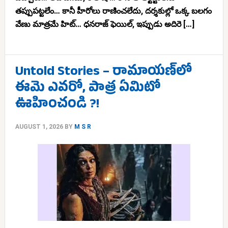
తప్పుపట్టలేం… కానీ హీరోలు రాణించలేదు, దర్శకుల్లో ఒక్క బలగం
వేణు మాత్రమే హిట్… ధనరాజ్ ఫెయిల్, ఇప్పుడు అదిరె […]
Untold Stories – రామాయణ్‌లో
ఈమె ఎవరో, పాత్ర ఏమిటో
ఊహించండి ?!
AUGUST 1, 2026
BY
M S R