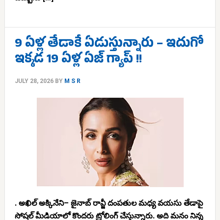
9 ఏళ్ల తేడాకే ఏడుస్తున్నారు – ఇదుగో
ఇక్కడ 19 ఏళ్ల ఏజ్ గ్యాప్ !!
JULY 28, 2026
BY
M S R
. అఖిల్ అక్కినేని– జైనాబ్ రావ్జీ దంపతుల మధ్య వయసు తేడాపై
సోషల్ మీడియాలో కొందరు ట్రోలింగ్ చేస్తున్నారు. అది మనం నిన్న