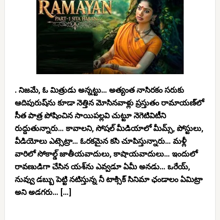
. నిజమే, ఓ మిత్రుడు అన్నట్టు… అత్యంత నాసిరకం సరుకు
ఆదిపురుష్‌ను కూడా నెత్తిన మోసినవాళ్లు ప్రస్తుతం రామాయణ్‌లో
సీత పాత్ర పోషించిన సాయిపల్లవి చుట్టూ నెగెటివిటీని
రుద్దుతున్నారు… కావాలని, సోషల్ మీడియాలో మీమ్స్, పోస్టులు,
వీడియోలు ఎట్సెట్రా… ఓరకమైన కసి చూపిస్తున్నారు… మళ్లీ
వారిలో సోకాల్డ్ జాతీయవాదులు, కాషాయవాదులు… ఇందులో
రావణుడిగా చేసిన యశ్‌ను ఎవ్వడూ ఏమీ అనడు… ఒరేయ్,
నువ్వు డబ్బు పెట్టి నటిస్తున్న నీ టాక్సిక్ సినిమా ఛండాలం ఏమిట్రా
అని అడగరు… […]