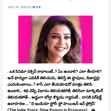
JULY 30, 2026
BY
M S R
. ఒక సినిమా సక్సెస్ కావాలంటే..? ఏం ఉండాలి? ఎలా తీయాలి?
అనే ఫార్ములా ఎవడికీ తెలియదు, తెలిస్తే ఈ ఫ్లాపులు, డిజాస్టర్లు
ఎందుకుంటాయి..? కానీ ఎలా తీయకూడదో మాత్రం తెలిసి
ఉండాలి… కథ చెప్పే విధానం తెలియకపోతే, తెలిసినా మార్కెటింగ్
తెలియకపోతే… అడ్డంగా బోల్తా కొట్టడం గ్యారంటీ… దానికి పర్‌ఫెక్ట్
ఉదాహరణ … ”ది ఇండియా స్టోరీ: స్లో పాయిజన్ ఇన్ ప్రోగ్రెస్’
(The India Story: Slow Poison in Progress)… ఈ