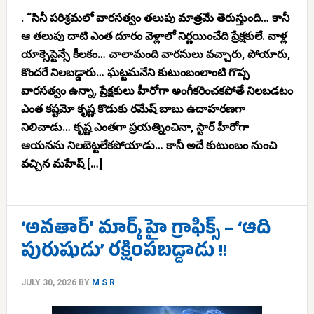
. “సినీ పరిశ్రమలో వారసత్వం తలుపు మాత్రమే తెరుస్తుంది… కానీ
ఆ తలుపు దాటి ఎంత దూరం వెళ్లాలో నిర్ణయించేది ప్రేక్షకులే. వాళ్ల
యాక్సెప్టెన్సే కీలకం… చాలామంది వారసులు వచ్చారు, పోయారు,
కొందరే నిలబడ్డారు… ఘట్టమనేని కుటుంబంలాంటి గొప్ప
వారసత్వం ఉన్నా, ప్రేక్షకులు హీరోగా అంగీకరించకపోతే నిలబడటం
ఎంత కష్టమో కృష్ణ కొడుకు రమేష్ బాబు ఉదాహరణగా
నిలిచాడు… కృష్ణ ఎంతగా ప్రయత్నించినా, స్టార్ హీరోగా
ఆయనను నిలబెట్టలేకపోయాడు… కానీ అదే కుటుంబం నుంచి
వచ్చిన మహేష్ […]
‘అవతార్’ మార్క్ హై గ్రాఫిక్స్ – ‘ఆది
పురుషుడు’ రక్షింపబడ్డాడు !!
JULY 30, 2026
BY
M S R