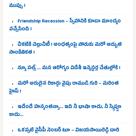
ముప్పు !
Friendship Recession – స్నేహానికి కూడా మాంద్యం
వచ్చేసింది !
చీకటికి చెల్లుచీటీ ! అంధత్వంపై పోరుకు మరో అద్భుత
సాంకేతికత !
న్యూ పల్స్ … మన ఆరోగ్యం విదేశీ ఇన్వెస్టర్ల చేతుల్లోకి !
మరో అరుదైన రికార్డు వైపు రాముడి గురి – మరింత
హైప్ !
ఇదేందే హన్మంతన్నా… ఇది నీ భాషా కాదు, నీ స్క్రిప్టూ
కాదు…
ఒకప్పటి వైసీపీ నెంబర్ టూ – విజయసాయిరెడ్డి దారి