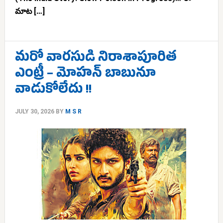
మాట […]
మరో వారసుడి నిరాశాపూరిత
ఎంట్రీ – మోహన్‌ బాబునూ
వాడుకోలేదు !!
JULY 30, 2026
BY
M S R