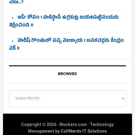
ఎటు..?
ఆప్’ కోపం ! పాకిస్థాన్ ఉగ్రకుట్ర బయటపెట్టినందుకు
శిక్షించింది !!
హరీష్ గొంతులో పచ్చి వెలక్కాయ ! బనకచర్లకు కేంద్రం
చెక్ !!
ARCHIVES
Archives
Copyright © 2026 · Muchata.com · Technology
Management by
CultNerds IT Solutions