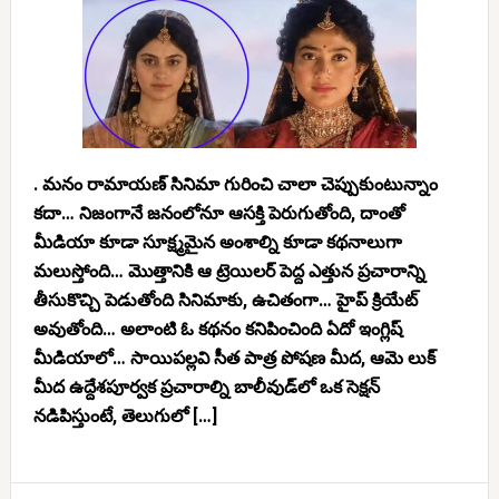
. మనం రామాయణ్ సినిమా గురించి చాలా చెప్పుకుంటున్నాం
కదా… నిజంగానే జనంలోనూ ఆసక్తి పెరుగుతోంది, దాంతో
మీడియా కూడా సూక్ష్మమైన అంశాల్ని కూడా కథనాలుగా
మలుస్తోంది… మొత్తానికి ఆ ట్రెయిలర్ పెద్ద ఎత్తున ప్రచారాన్ని
తీసుకొచ్చి పెడుతోంది సినిమాకు, ఉచితంగా… హైప్ క్రియేట్
అవుతోంది… అలాంటి ఓ కథనం కనిపించింది ఏదో ఇంగ్లిష్
మీడియాలో… సాయిపల్లవి సీత పాత్ర పోషణ మీద, ఆమె లుక్
మీద ఉద్దేశపూర్వక ప్రచారాల్ని బాలీవుడ్‌లో ఒక సెక్షన్
నడిపిస్తుంటే, తెలుగులో […]