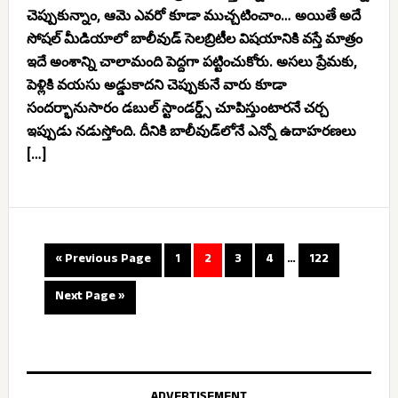
చెప్పుకున్నాం, ఆమె ఎవరో కూడా ముచ్చటించాం… అయితే అదే
సోషల్ మీడియాలో బాలీవుడ్ సెలబ్రిటీల విషయానికి వస్తే మాత్రం
ఇదే అంశాన్ని చాలామంది పెద్దగా పట్టించుకోరు. అసలు ప్రేమకు,
పెళ్లికి వయసు అడ్డుకాదని చెప్పుకునే వారు కూడా
సందర్భానుసారం డబుల్ స్టాండర్డ్స్ చూపిస్తుంటారనే చర్చ
ఇప్పుడు నడుస్తోంది. దీనికి బాలీవుడ్‌లోనే ఎన్నో ఉదాహరణలు
[…]
« Previous Page
1
2
3
4
…
122
Next Page »
ADVERTISEMENT