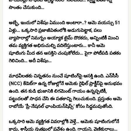
సొంతం చేసుకుంది…
అబ్బే, ఇందులో విశేషం ఏముంది అంటారా..? ఆమె వయస్సు 51
ఏళ్లు… ఒక్కసారి ప్రజాజీవితంలోకి అడుగుపెట్టాక, పలు
వ్యాపారాల్లో నిమగ్నం అయ్యాక టైమ్ దొరకదు, అన్నింటికీ మించి
తమ వ్యక్తిగత అభిరుచుల్ని వదిలేస్తుంటారు… కానీ ఆమె
షూటింగు మీద తన ఆసక్తిని చంపుకోలేదు… పైగా పోటీపడి పతకం
గెలిచింది… అదీ విశేషం…
మాధవీలతకు చిన్నతనం నుంచే షూటింగ్‌పై ఆసక్తి ఉంది. ఎన్‌సీసీ
(NCC) కేడెట్‌గా ఉన్న రోజుల్లోనే ఆమెకు రైఫిల్ ప్రాక్టీస్‌పై అనుభవం
ఉంది. తన కుడి భుజానికి లిగమెంట్ గాయం ఉన్నప్పటికీ,
పట్టుదలతో సాధన చేసి ఈ పతకాన్ని గెలుచుకుంది. ప్రస్తుతం ఆమె
రాబోయే ‘ప్రీ-నేషనల్ ఛాంపియన్‌షిప్స్‌’ కోసం సిద్ధమవుతోంది.
ఒక్కసారి ఆమె వ్యక్తిగత వివరాల్లోకి వెళ్తే… ఆమెకు షూటింగులోనే
కాదు, శాస్త్రీయ నృత్యంలో ప్రవేశం ఉంది. గాయని, వైణికురాలు…