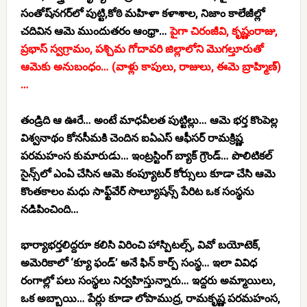
సంతోష్‌నగర్‌లో పుట్టి,కోఠి మహిళా కళాశాల, నిజాం కాలేజీల్లో
చదివిన ఆమె ముందుతరం ఆంధ్రా…
పైగా చిరంజీవి, కృష్ణంరాజు,
ప్రభాస్ స్వగ్రామం, పశ్చిమ గోదావరి జిల్లాలోని మొగల్తూరుతో
ఆమెకు అనుబంధం… (వాళ్లు కాపులు, రాజులు, ఈమె బ్రాహ్మిణ్)
…
తండ్రిది ఆ ఊరే… అంటే మాధవీలత పుట్టిల్లు… ఆమె భర్త కొంపెల్ల
విశ్వనాథం
కోనసీమకి చెందిన ఐఏఎస్ ఆఫీసర్ రామక్రిష్ణ
పరమహంస కుమారుడు… ఇంట్రస్టింగ్ బ్యాక్ గ్రౌండ్… పొలిటికల్
సైన్స్‌లో ఎంఏ చేసిన ఆమె కంప్యూటర్‌ కోర్సులు కూడా చేసి ఆమె
కొంతకాలం మధు సాఫ్ట్‌వేర్‌ సొల్యూషన్స్‌ పేరిట ఒక సంస్థను
నడిపించింది…
భార్యాభర్తలిద్దరూ కలిసి విరించి హాస్పిటల్స్‌, వివో బయోటెక్‌,
అమెరికాలో
‘క్యూ ఫండ్‌’ అనే ఫిన్‌ కార్ప్‌ సంస్థ… ఇలా వివిధ
రంగాల్లో పలు సంస్థలు నిర్వహిస్తున్నారు… ఇద్దరు అమ్మాయిలు,
ఒక అబ్బాయి… పేర్లు కూడా లోపాముద్ర, రామకృష్ణ పరమహంస,