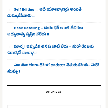
Self Editing … అదే యూట్యూబర్లు అయితే
దుమ్మురేపేవారు…
Peak Detailing – దురంధర్ అంత తేలికగా
అద్భుతాన్ని సృష్టించలేదు !!
సూర్య ! ఇప్పుడిక తనకు పోటీ లేదు – మరో రేంజుకు
‘మార్కెట్ వాల్యూ’..!!
ఎఐ సొంతంగా దొంగ దారులూ వెతుకుతోంది.. మరో
ముప్పు !
ARCHIVES
Archives