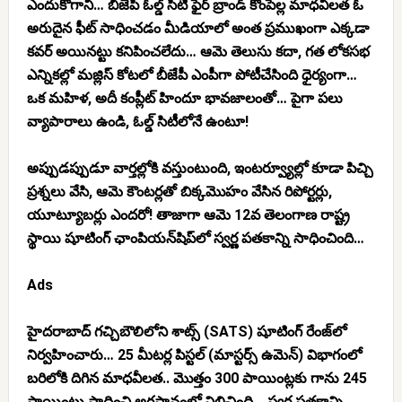
ఎందుకోగానీ… బీజేపీ ఓల్డ్ సిటీ ఫైర్ బ్రాండ్ కొంపెల్ల మాధవీలత ఓ
అరుదైన ఫీట్ సాధించడం మీడియాలో అంత ప్రముఖంగా ఎక్కడా
కవర్ అయినట్టు కనిపించలేదు… ఆమె తెలుసు కదా, గత లోకసభ
ఎన్నికల్లో మజ్లిస్ కోటలో బీజేపీ ఎంపీగా పోటీచేసింది ధైర్యంగా…
ఒక మహిళ, అదీ కంప్లీట్ హిందూ భావజాలంతో… పైగా పలు
వ్యాపారాలు ఉండి, ఓల్డ్ సిటీలోనే ఉంటూ!
అప్పుడప్పుడూ వార్తల్లోకి వస్తుంటుంది, ఇంటర్వ్యూల్లో కూడా పిచ్చి
ప్రశ్నలు వేసి, ఆమె కౌంటర్లతో బిక్కమొహం వేసిన రిపోర్టర్లు,
యూట్యూబర్లు ఎందరో! తాజాగా ఆమె
12వ తెలంగాణ రాష్ట్ర
స్థాయి షూటింగ్ ఛాంపియన్‌షిప్‌
లో స్వర్ణ పతకాన్ని సాధించింది…
Ads
హైదరాబాద్ గచ్చిబౌలిలోని శాట్స్ (SATS) షూటింగ్ రేంజ్‌లో
నిర్వహించారు… 25 మీటర్ల పిస్టల్ (మాస్టర్స్ ఉమెన్) విభాగంలో
బరిలోకి దిగిన మాధవీలత.. మొత్తం 300 పాయింట్లకు గాను 245
పాయింట్లు సాధించి అగ్రస్థానంలో నిలిచింది… స్వర్ణ పతకాన్ని