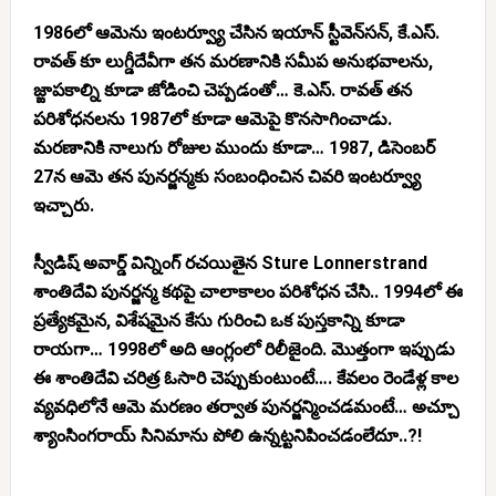
1986లో ఆమెను ఇంటర్వ్యూ చేసిన ఇయాన్ స్టీవెన్‌సన్, కే.ఎస్.
రావత్ కూ లుగ్డీదేవీగా తన మరణానికి సమీప అనుభవాలను,
జ్ఙాపకాల్ని కూడా జోడించి చెప్పడంతో… కె.ఎస్. రావత్ తన
పరిశోధనలను 1987లో కూడా ఆమెపై కొనసాగించాడు.
మరణానికి నాలుగు రోజుల ముందు కూడా… 1987, డిసెంబర్
27న ఆమె తన పునర్జన్మకు సంబంధించిన చివరి ఇంటర్వ్యూ
ఇచ్చారు.
స్వీడిష్ అవార్డ్ విన్నింగ్ రచయితైన Sture Lonnerstrand
శాంతిదేవి పునర్జన్మ కథపై చాలాకాలం పరిశోధన చేసి.. 1994లో ఈ
ప్రత్యేకమైన, విశేషమైన కేసు గురించి ఒక పుస్తకాన్ని కూడా
రాయగా… 1998లో అది ఆంగ్లంలో రిలీజైంది. మొత్తంగా ఇప్పుడు
ఈ శాంతిదేవి చరిత్ర ఓసారి చెప్పుకుంటుంటే…. కేవలం రెండేళ్ల కాల
వ్యవధిలోనే ఆమె మరణం తర్వాత పునర్జన్మించడమంటే… అచ్చూ
శ్యాంసింగరాయ్ సినిమాను పోలి ఉన్నట్టనిపించడంలేదూ..?!