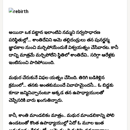
అయినా ఒక పట్టాన ఇలాంటివి నమ్మని సర్వసాధారణ
పరిస్థితుల్లో… శాంతిదేవిని ఆమె తల్లిదండ్రులు తన పునర్జన్మ
జ్ఞాపకాల నుంచి మర్చిపోయేందుకే విశ్వయత్నం చేసేవారట. కానీ
దాన్ని మాత్రమే మర్చిపోలేని స్థితిలో శాంతిదేవి.. సరిగ్గా ఆరేళ్లకు
ఇంటినుంచి పారిపోయింది.
మథుర చేరుకునే విఫల యత్నం చేసింది. తిరిగి బడికెళ్లిన
క్రమంలో… తనకు అంతకుముందే వివాహమైందనీ… ఓ బిడ్డకు
కూడా జన్మినిచ్చానంటూ అక్కడ తన ఉపాధ్యాయులతో
చెప్పేసరికి వారు ఖంగుతిన్నారు.
కానీ, శాంతి మాండలికం మాత్రం.. మథుర మాండలికాన్ని పోలి
ఉండటంతో కొంత ఉపాధ్యాయుల్లో ఏదో ఓ మూల ఇంత