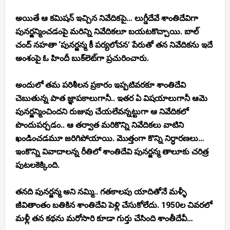
అయితే ఆ కమిషన్ ఇచ్చిన నివేదికపై… లుగ్డీదేవే శాంతిదేవిగా
పునర్జన్మించడంపై మరిన్ని నివేదికలూ బయటకొచ్చాయి. బాల్
చంద్ నహతా ‘పునర్జన్మ కీ పర్యలోచన’ పేరుతో తన నివేదికను ఇదే
అంశంపై ఓ హిందీ బుక్‌లెట్‌గా ప్రచురించారు.
అందులో తమ పరిశీలన ప్రకారం ఇప్పటివరకూ శాంతిదేవి
చెబుతున్న పాత జ్ఞాపకాలుగానీ.. ఇతర ఏ విషయాలుగానీ ఆమె
పునర్జన్మించిందని రుజువు చేయలేవన్నట్టుగా ఆ నివేదికలో
పొందుపర్చడం.. ఆ తర్వాత మరికొన్ని నివేదికలు వాటిని
ఖండించడమూ జరిగిపోయాయి. మొత్తంగా కొన్ని నిర్ధారణలు…
ఇంకొన్ని వివాదాలన్న రీతిలో శాంతిదేవి పునర్జన్మ తాలూకు చరిత్ర
పుటలకెక్కింది.
తనది పునర్జన్మ అని నమ్మి.. గతకాలపు యాదితోనే మళ్ళీ
జీవితాంతం బతికిన శాంతిదేవి పెళ్లి చేసుకోలేదు. 1950ల చివరలో
మళ్లీ తన కథను మరోసారి కూడా గుర్తు చేసింది శాంతీదేవీ…