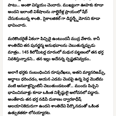
పాటు… అంతా విస్మయం చెందారు. ముఖ్యంగా ఊహకు కూడా
అందని ఇలాంటి విశేషాలను నాల్గైదేళ్ల ప్రాయంలో షేర్
చేసుకుంటున్న శాంతి.. సైకాలజికల్ గా డిస్టర్బ్డేమోనని కూడా
భావించారు.
మరికొందరైతే ఏకంగా పిచ్చిదై ఉంటుందనీ ముద్ర వేశారు. కానీ
శాంతిదేవి తన పునర్జన్మ అనుభవాలను చెబుతున్నప్పుడు
మాత్రం.. 145 కిలోమీటర్ల దూరంలో మథుర పట్టణంలో తన భర్త
నివశిస్తున్నాడని… తన ఇల్లు అదేనన్న స్పష్టతనివ్వడం..
అలాగే భర్తకు సంబంధించిన రూపురేఖలు, అతని మ్యానరిజమ్స్,
అద్దాలు ధరించడం, ఆయన ఎడమ చెంపపై ఉన్న పెద్ద మొటిమ
వంటి ఆనవాళ్లన్నింటినీ చెబుతుండటంతో… ముందు పిచ్చని
భావించినవాళ్లు కూడా ఒకింత నిశ్ఛేష్ఠులై ఆలోచనలో పడ్డారు.
అంతేకాదు తన భర్త నడిపే దుకాణం ద్వారకాధీష్
ఆలయానికెదురుగా ఉందని శాంతిదేవి పేర్కొనడంతో ఒకింత
ఉత్సుకతకూ లోనయ్యారట.