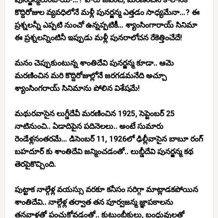
కొద్దిరోజుల వ్యవధిలోనే మళ్లీ పునర్జన్మ ఎత్తడం సాధ్యమేనా…? ఈ
ప్రశ్నలన్నీ ఎప్పటి నుంచో ఉన్నప్పటికీ… శ్యాంసింగారాయ్ సినిమా
ఈ ప్రశ్నలన్నింటినీ ఇప్పుడు మళ్లీ పునరాలోచన రేకెత్తించేదే!
మనం చెప్పుకుంటున్న శాంతిదేవి పునర్జన్మ కూడా.. ఆమె
మరణించిన మరి కొద్దిరోజుల్లోనే జరగడమనేది అచ్చూ
శ్యాంసింగరాయ్ సినిమాను పోలిన విశేషమే!
మథురవాసైన లుగ్డీదేవీ మరణించిన 1925, సెప్టెంబర్ 25
నాటినుంచి.. ఏడాదిపైన పదినెలలు.. అంటే సుమారు
రెండేళ్లనంతరమే… డిసెంబర్ 11, 1926లో ఢిల్లీవాసైన బాబూ రంగ్
బహదూర్ కు శాంతిదేవి జన్మించడంతో.. లుబ్డీదేవి పునర్జన్మ కథ
తెరపైకొచ్చింది.
పుట్టాక నాల్గేళ్ల వయస్సు వరకూ కనీసం సరిగ్గా మాట్లాడకపోయిన
శాంతిదేవి.. నాల్గేళ్ల తర్వాత తన పూర్వజన్మ జ్ఞాపకాలను
తనవాళ్లతో పంచుకోవడంతో.. కుటుంబీకులు, బంధువులతో