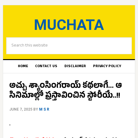
MUCHATA
HOME
CONTACT US
DISCLAIMER
PRIVACY POLICY
అచ్చు శ్యాంసింగరాయ్‌ కథలాగే… ఆ
సినిమాల్లో ప్రస్తావించిన స్టోరీయే..!!
JUNE 7, 2025
BY
M S R
.