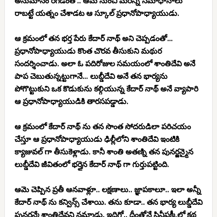
అనుమానం రేగడంతో.. ఆమె నుంచి మరిన్ని సమాధానాలు
రాబట్టే యత్నం చేశాడట ఆ స్కూల్ ప్రధానోపాధ్యాయుడు.
ఆ క్రమంలో తన భర్త పేరు కేదార్ నాథ్ అని చెప్పడంతో…
ప్రధానోపాధ్యాయుడు కొంత చొరవ తీసుకుని మథుర
సందర్శించాడు. అలా ఓ పదిరోజుల సమయంలో శాంతిదేవి అనే
పాప చెబుతున్నట్టుగానే… లుబ్డీదేవి అనే తన భార్యను
పోగొట్టుకుని ఒక కొడుకును కల్గియున్న కేదార్ నాథ్ అనే వ్యాపారి
ఆ ప్రధానోపాధ్యాయుడికి తారసపడ్డాడు.
ఆ క్రమంలో కేదార్ నాథ్ ను తన సొంత సోదరుడిలా పరిచయం
చేస్తూ ఆ ప్రధానోపాధ్యాయుడు ఢిల్లీలోని శాంతిదేవి ఇంటికి
క్యాజువల్ గా తీసుకెళ్లాడు. కానీ శాంతి అతణ్ని తన పునర్జన్మైన
లుబ్డీదేవి జీవితంలో భర్తైన కేదార్ నాథ్ గా గుర్తుపట్టింది.
ఆమె చెప్పిన ప్రతీ ఆనవాళ్లూ.. లక్షణాలు.. జ్ఞాపకాలూ.. ఇలా అన్నీ
కేదార్ నాథ్ ను కన్విన్స్ చేశాయి. తను కూడా.. తన భార్య లుబ్డీదేవి
పునర్జన్మే శాంతిదేవని నమ్మాడు. ఇదిగో.. దీంతోనే సినీఫక్కీలో కథ