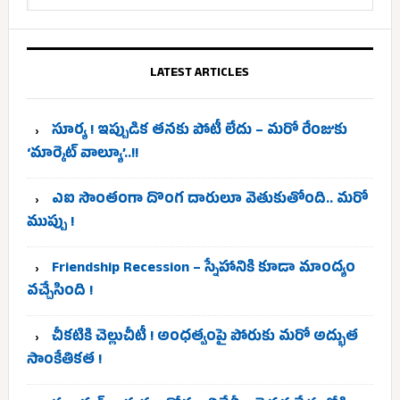
LATEST ARTICLES
సూర్య ! ఇప్పుడిక తనకు పోటీ లేదు – మరో రేంజుకు
‘మార్కెట్ వాల్యూ’..!!
ఎఐ సొంతంగా దొంగ దారులూ వెతుకుతోంది.. మరో
ముప్పు !
Friendship Recession – స్నేహానికి కూడా మాంద్యం
వచ్చేసింది !
చీకటికి చెల్లుచీటీ ! అంధత్వంపై పోరుకు మరో అద్భుత
సాంకేతికత !