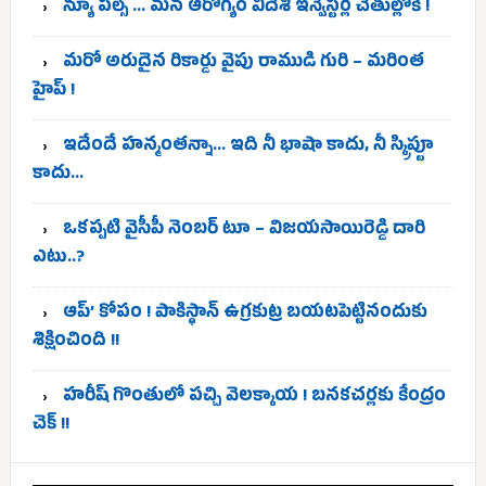
న్యూ పల్స్ … మన ఆరోగ్యం విదేశీ ఇన్వెస్టర్ల చేతుల్లోకి !
మరో అరుదైన రికార్డు వైపు రాముడి గురి – మరింత
హైప్ !
ఇదేందే హన్మంతన్నా… ఇది నీ భాషా కాదు, నీ స్క్రిప్టూ
కాదు…
ఒకప్పటి వైసీపీ నెంబర్ టూ – విజయసాయిరెడ్డి దారి
ఎటు..?
ఆప్’ కోపం ! పాకిస్థాన్ ఉగ్రకుట్ర బయటపెట్టినందుకు
శిక్షించింది !!
హరీష్ గొంతులో పచ్చి వెలక్కాయ ! బనకచర్లకు కేంద్రం
చెక్ !!