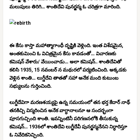
మలుపులు తిరిగి… శాంతిదేవి పునర్జన్మ ఓ చరిత్రగా మారింది.
ఈ కేసు కాస్తా మహాత్మాగాంధీ దృష్టికి వెళ్లింది. ఇంత విశేషమైన,
అంతకుమించి ఓ విచిత్రమైన కేసు కావడంతో… విచారణకు
కమిషన్‌ వేశారు/ వేయించాడు… అలా కమిషన్.. శాంతిదేవితో
కలిసి 1935, 15 నవంబర్ న మథురలో పర్యటించింది. అక్కడకు
వెళ్లిన శాంతి… లుగ్డీదేవి తాతతో సహా అనేక మంది కుటుంబ
సభ్యులను గుర్తించింది.
లుగ్డీదేవిగా మరణశయ్యపై ఉన్న సమయంలో తన భర్త కేదార్ నాథ్
తనకిచ్చి విస్మరించిన అనేక వాగ్ధానాలనూ ఆ సందర్భంగా
పూసగుచ్చింది శాంతి. ఇవన్నింటినీ పరిగణనలోకి తీసుకున్న
కమిషన్… 1936లో శాంతిదేవి లుగ్జీదేవీ పునర్జన్మనేనని నిర్ధారిస్తూ
ఓ నివేదికనిచ్చింది.